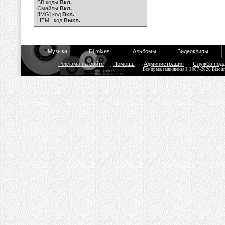
BB коды
Вкл.
Смайлы
Вкл.
[IMG]
код
Вкл.
HTML код
Выкл.
Музыка
Dj mixes
Альбомы
Видеоклипы
Реклама на сайте
Помощь
Администрация
Служба под
Все права защищены © 2007-2026 Bisou