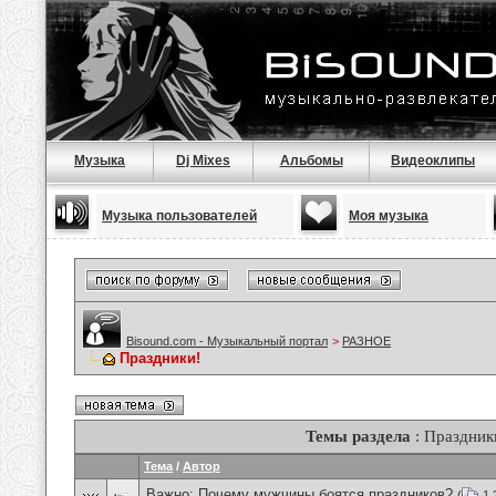
Музыка
Dj Mixes
Альбомы
Видеоклипы
Музыка пользователей
Моя музыка
Bisound.com - Музыкальный портал
>
РАЗНОЕ
Праздники!
Темы раздела
: Праздник
Тема
/
Автор
Важно:
Почему мужчины боятся праздников?
(
1