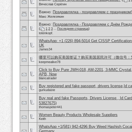
Вячеслав Серёгин
Важно:
Поздравлялка - поздравляем с праздником!
Макс Железякин
Важно:
Поздравлялка - Поздравляем с Днём Рожде
(
1
2
3
...
Последняя страница
)
totenkopf.
WhatsApp: +1 (226) 894-5014​ Get CISSP Certification
UK
James34
哪里可以购买美国签证？购买美国居民许可（微信号：Scott
keepmealive78
Click to Buy Pure JWH-018, AM-2201, 3-MMC Crysta
APB, Now
blancatrader
Buy registered and fake passport, drivers license,Id c
gurkudaste
Buy real and fake Passports, Drivers License , Id
53827675)
thomaspeter441
Women Beauty Products Wholesale Suppliers
Keith
WhatsApp +1(581) 942-4296 Buy Weed Hashish Cocai
Germany