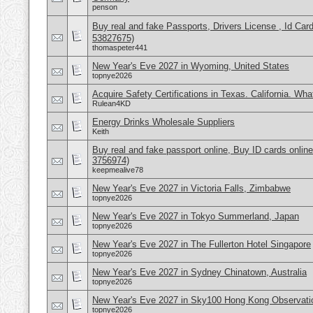
penson
Buy real and fake Passports, Drivers License , Id
53827675)
thomaspeter441
New Year's Eve 2027 in Wyoming, United States
topnye2026
Acquire Safety Certifications in Texas. California. Wh
Rulean4KD
Energy Drinks Wholesale Suppliers
Keith
Buy real and fake passport online, Buy ID cards onli
3756974)
keepmealive78
New Year's Eve 2027 in Victoria Falls, Zimbabwe
topnye2026
New Year's Eve 2027 in Tokyo Summerland, Japan
topnye2026
New Year's Eve 2027 in The Fullerton Hotel Singapore
topnye2026
New Year's Eve 2027 in Sydney Chinatown, Australia
topnye2026
New Year's Eve 2027 in Sky100 Hong Kong Observati
topnye2026