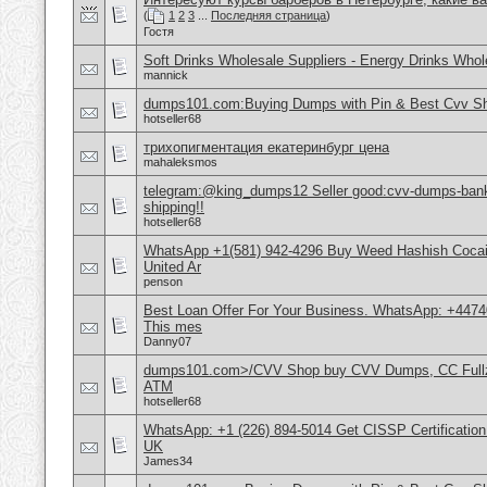
(
1
2
3
...
Последняя страница
)
Гостя
Soft Drinks Wholesale Suppliers - Energy Drinks Whol
mannick
dumps101.com:Buying Dumps with Pin & Best Cvv S
hotseller68
трихопигментация екатеринбург цена
mahaleksmos
telegram:@king_dumps12 Seller good:cvv-dumps-bankl
shipping!!
hotseller68
WhatsApp +1(581) 942-4296 Buy Weed Hashish Cocai
United Ar
penson
Best Loan Offer For Your Business. WhatsApp: +4474
This mes
Danny07
dumps101.com>/CVV Shop buy CVV Dumps, CC Fullz
ATM
hotseller68
WhatsApp: +1 (226) 894-5014​ Get CISSP Certification
UK
James34