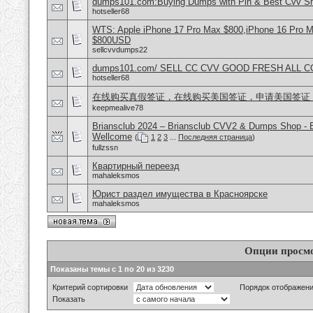
dumps101.com:Buying Dumps with Pin & Best Cvv S
hotseller68
WTS: Apple iPhone 17 Pro Max $800,iPhone 16 Pro 
$800USD
sellcvvdumps22
dumps101.com/ SELL CC CVV GOOD FRESH ALL 
hotseller68
在线购买真假签证，在线购买美国签证，申请美国签证
keepmealive78
Briansclub 2024 – Briansclub CVV2 & Dumps Shop - 
Wellcome
(
1
2
3
...
Последняя страница
)
fullzssn
Квартирный переезд
mahaleksmos
Юрист раздел имущества в Красноярске
mahaleksmos
Опции просм
Показаны темы с 1 по 20 из 3230
Критерий сортировки
Порядок отображен
Показать