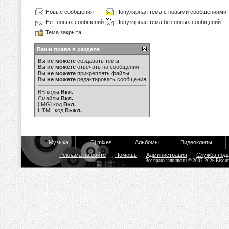
Новые сообщения
Популярная тема с новыми сообщениями
Нет новых сообщений
Популярная тема без новых сообщений
Тема закрыта
Ваши права в разделе
Вы
не можете
создавать темы
Вы
не можете
отвечать на сообщения
Вы
не можете
прикреплять файлы
Вы
не можете
редактировать сообщения
BB коды
Вкл.
Смайлы
Вкл.
[IMG]
код
Вкл.
HTML код
Выкл.
Музыка
Dj mixes
Альбомы
Видеоклипы
Реклама на сайте
Помощь
Администрация
Служба под
Все права защищены © 2007-2026 Bisou