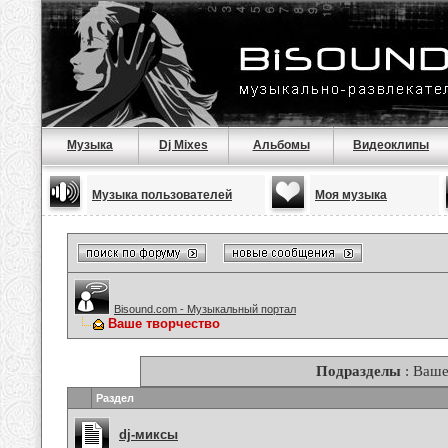
Музыка
Dj Mixes
Альбомы
Видеоклипы
Музыка пользователей
Моя музыка
Bisound.com - Музыкальный портал
Ваше творчество
Подразделы
: Ваше
Раздел
dj-миксы