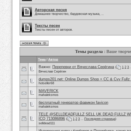
Авторская песня
Домашнее творчество, бардовская музыка, ...
Тексты песен
Тексты песен от авторов.
Темы раздела
: Ваше творче
Тема
/
Автор
Важно:
Перепевки от Вячеслава Серёгина
(
1
2
3
.
Вячеслав Серёгин
dumps201.net: Online Dumps Shop + CC & Cvv Fullz 
hotseller68
MAVERICK
mahaleksmos
бесплатный генератор фавикон favicon
mahaleksmos
TELE @SELLDEADFULLZ SELL UK DEAD FULLZ W
ICQ 713086896
(
1
2
3
...
Последняя страница
)
selldead111
Интересуют курсы барберов в Петербурге, какие в