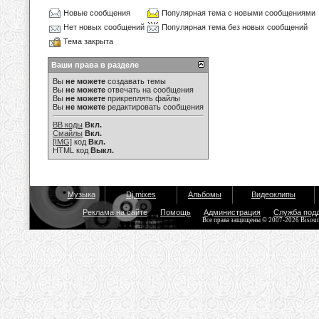
Новые сообщения
Популярная тема с новыми сообщениями
Нет новых сообщений
Популярная тема без новых сообщений
Тема закрыта
Ваши права в разделе
Вы
не можете
создавать темы
Вы
не можете
отвечать на сообщения
Вы
не можете
прикреплять файлы
Вы
не можете
редактировать сообщения
BB коды
Вкл.
Смайлы
Вкл.
[IMG]
код
Вкл.
HTML код
Выкл.
Музыка
Dj mixes
Альбомы
Видеоклипы
Реклама на сайте
Помощь
Администрация
Служба под
Все права защищены © 2007-2026 Bisou