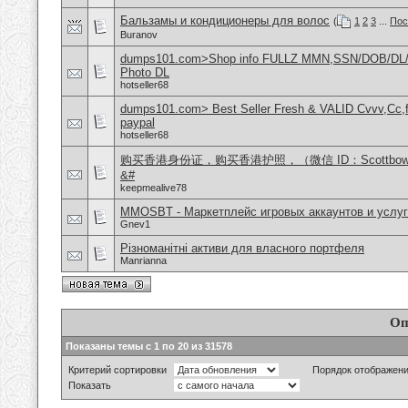
Бальзамы и кондиционеры для волос
(
1
2
3
...
Пос
Buranov
dumps101.com>Shop info FULLZ MMN,SSN/DOB/DL/
Photo DL
hotseller68
dumps101.com> Best Seller Fresh & VALID Cvvv,Cc,f
paypal
hotseller68
购买香港身份证，购买香港护照，（微信 ID：Scottbo
&#
keepmealive78
MMOSBT - Маркетплейс игровых аккаунтов и услуг
Gnev1
Різноманітні активи для власного портфеля
Manrianna
Оп
Показаны темы с 1 по 20 из 31578
Критерий сортировки
Порядок отображен
Показать