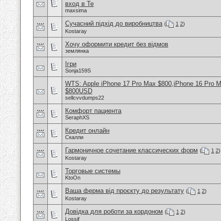
вход в Te
maxsima
Сучасний підхід до виробництва
(
1
2
)
Kostaray
Хочу оформити кредит без відмов
землянка
Ігри
Sonja159S
WTS: Apple iPhone 17 Pro Max $800,iPhone 16 Pro 
$800USD
sellcvvdumps22
Комфорт пациента
SeraphXS
Кредит онлайн
Скалли
Гармоничное сочетание классических форм
(
1
2
)
Kostaray
Торговые системы
KtoOn
Ваша ферма від проєкту до результату
(
1
2
)
Kostaray
Довідка для роботи за кордоном
(
1
2
)
Lossif