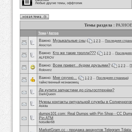
Любые другие темы, оффтопик
Темы раздела
: РАЗНО
Тема
/
Автор
Важно:
Музыкальные сны
(
1
2
3
...
Последняя стран
Апостол
Важно:
Кто же такие тролли???
(
1
2
3
...
Последняя
ALFEROV
Важно:
Всем привет...будем друзьями?
(
1
2
3
...
П
Roloverz
Важно:
Мне скучно...
(
1
2
3
...
Последняя страница
)
тайнственный незнакомец
Де купити запчастини до сільгосптехніки?
DarkQueen
Нужны контакты ритуальной службы в Солнечного
Askita
dumps101.com: Real Dumps with Pin Shop - CC Dum
Pin ATM
hotseller68
MarketGram.cc - продажа аккаунтов Telegram Tdata 