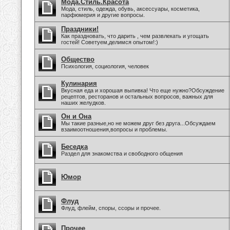
Мода.Стиль.Красота
Мода, стиль, одежда, обувь, аксессуары, косметика,
парфюмерия и другие вопросы.
Праздники!
Как праздновать, что дарить , чем развлекать и угощать
гостей! Советуем,делимся опытом!:)
Общество
Психология, социология, человек
Кулинария
Вкусная еда и хорошая выпивка! Что еще нужно?Обсуждение
рецептов, ресторанов и остальных вопросов, важных для
наших желудков.
Он и Она
Мы такие разные,но не можем друг без друга...Обсуждаем
взаимоотношения,вопросы и проблемы.
Беседка
Раздел для знакомства и свободного общения
Юмор
Флуд
Флуд, флейм, споры, ссоры и прочее.
Прочее