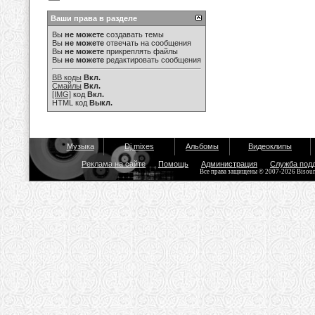
Ваши права в разделе
Вы
не можете
создавать темы
Вы
не можете
отвечать на сообщения
Вы
не можете
прикреплять файлы
Вы
не можете
редактировать сообщения
BB коды
Вкл.
Смайлы
Вкл.
[IMG]
код
Вкл.
HTML код
Выкл.
Музыка
Dj mixes
Альбомы
Видеоклипы
Реклама на сайте
Помощь
Администрация
Служба под
Все права защищены © 2007-2026 Bisou