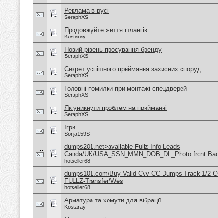
Реклама в русі
SeraphXS
Продовжуйте життя шлангів
Kostaray
Новий рівень просування бренду
SeraphXS
Секрет успішного приймання захисних споруд
SeraphXS
Головні помилки при монтажі спецдверей
SeraphXS
Як уникнути проблем на прийманні
SeraphXS
Ігри
Sonja159S
dumps201.net>available Fullz Info Leads
Canda/UK/USA_SSN_MMN_DOB_DL_Photo front Ba
hotseller68
dumps101.com/Buy Valid Cvv CC Dumps Track 1/2 C
FULLZ-Transfer/Wes
hotseller68
Арматура та хомути для вібрації
Kostaray