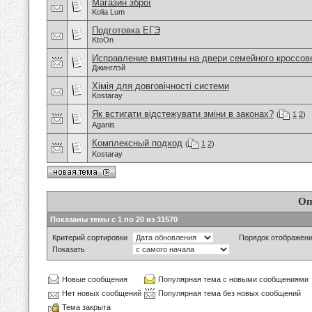
Магазин зброї
Kolia Lum
Подготовка ЕГЭ
KtoOn
Исправление вмятины на двери семейного кроссов
Джинглэй
Хімія для довговічності системи
Kostaray
Як встигати відстежувати зміни в законах?
(
1
2
)
Aganis
Комплексный подход
(
1
2
)
Kostaray
Оп
Показаны темы с 1 по 20 из 31570
Критерий сортировки
Порядок отображен
Показать
Новые сообщения
Популярная тема с новыми сообщениями
Нет новых сообщений
Популярная тема без новых сообщений
Тема закрыта