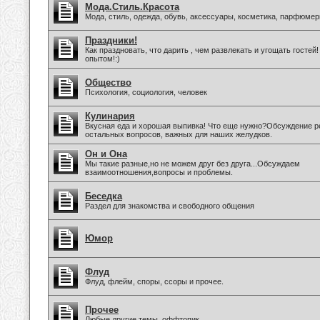
Мода.Стиль.Красота
Мода, стиль, одежда, обувь, аксессуары, косметика, парфюмер
Праздники!
Как праздновать, что дарить , чем развлекать и угощать госте
опытом!:)
Общество
Психология, социология, человек
Кулинария
Вкусная еда и хорошая выпивка! Что еще нужно?Обсуждение ре
остальных вопросов, важных для наших желудков.
Он и Она
Мы такие разные,но не можем друг без друга...Обсуждаем
взаимоотношения,вопросы и проблемы.
Беседка
Раздел для знакомства и свободного общения
Юмор
Флуд
Флуд, флейм, споры, ссоры и прочее.
Прочее
Любые другие темы, оффтопик