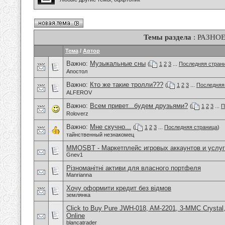
Темы раздела
: РАЗНО
Тема
/
Автор
Важно:
Музыкальные сны
(
1
2
3
...
Последняя стран
Апостол
Важно:
Кто же такие тролли???
(
1
2
3
...
Последняя
ALFEROV
Важно:
Всем привет...будем друзьями?
(
1
2
3
...
П
Roloverz
Важно:
Мне скучно...
(
1
2
3
...
Последняя страница
)
тайнственный незнакомец
MMOSBT - Маркетплейс игровых аккаунтов и услуг
Gnev1
Різноманітні активи для власного портфеля
Manrianna
Хочу оформити кредит без відмов
землянка
Click to Buy Pure JWH-018, AM-2201, 3-MMC Crysta
Online
blancatrader