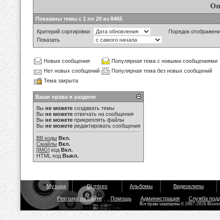
Оп
Показаны темы с 1 по 20 из 8465
Критерий сортировки
Порядок отображен
Показать
Новые сообщения
Популярная тема с новыми сообщениями
Нет новых сообщений
Популярная тема без новых сообщений
Тема закрыта
Ваши права в разделе
Вы
не можете
создавать темы
Вы
не можете
отвечать на сообщения
Вы
не можете
прикреплять файлы
Вы
не можете
редактировать сообщения
BB коды
Вкл.
Смайлы
Вкл.
[IMG]
код
Вкл.
HTML код
Выкл.
Музыка
Dj mixes
Альбомы
Видеоклипы
Реклама на сайте
Помощь
Администрация
Служба под
Все права защищены © 2007-2026 Bisou