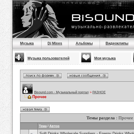
Музыка
Dj Mixes
Альбомы
Видеоклипы
Музыка пользователей
Моя музыка
Bisound.com - Музыкальный портал
>
РАЗНОЕ
Прочее
Темы раздела
: Прочее
Тема
/
Автор
Soft Drinks Wholesale Suppliers - Energy Drinks Whol