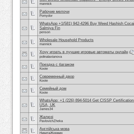
mannick
Рабочие мелочи
Pomydor
WhatsApp +1(581) 942-4296 Buy Weed Hashish Cocain
Salmiya Fin
penson
Wholesale Household Products
mannick
Хочу играть в лучшие игровые автоматы онлайн
(
polinalaxtanova
Поездка с багажом
Koote
Современный двор
Koote
Семейный дом
Koote
WhatsApp: +1 (226) 894-5014​ Get CISSP Certification
USA, UK
James34
Жалюзі
PavlovichZheka
Англійська мова
НикитаЖоржин