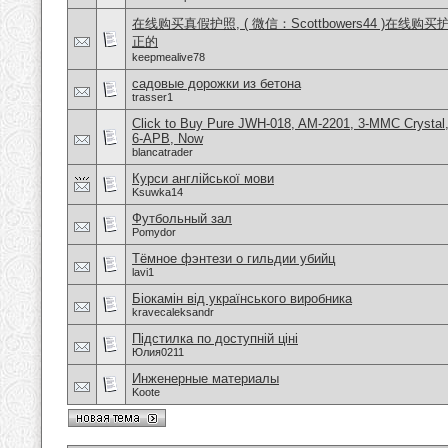
在线购买真假护照, ( 微信：Scottbowers44 )在线购
正的
keepmealive78
садовые дорожки из бетона
trasser1
Click to Buy Pure JWH-018, AM-2201, 3-MMC Crysta
6-APB, Now
blancatrader
Курси англійської мови
Ksuwka14
Футбольный зал
Pomydor
Тёмное фэнтези о гильдии убийц
lavi1
Біокамін від українського виробника
kravecaleksandr
Підстилка по доступній ціні
Юлия0211
Инженерные материалы
Koote