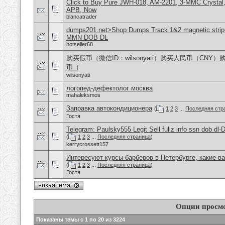
Click to Buy Pure JWH-018, AM-2201, 3-MMC Crystal
APB, Now
blancatrader
dumps201.net>Shop Dumps Track 1&2 magnetic stripe
MMN DOB DL
hotseller68
购买假币（微信ID：wilsonyati）购买人民币（CNY
币（
wilsonyati
логопед-дефектолог москва
mahaleksmos
Заправка автокондиционера
(
1
2
3
...
Последняя стр
Гостя
Telegram: Paulsky555 Legit Sell fullz info ssn dob d
(
1
2
3
...
Последняя страница
)
kerrycrossett157
Интересуют курсы барберов в Петербурге, какие в
(
1
2
3
...
Последняя страница
)
Гостя
Опции просм
Показаны темы с 1 по 20 из 3224