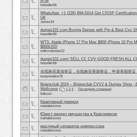
ATM
hotseller68
WhatsApp: +1 (226) 894-5014​ Get CISSP Certification
UK
James34
dumps101.com:Buying Dumps with Pin & Best Cvv S
hotseller68
WTS: Apple iPhone 17 Pro Max $800,iPhone 16 Pro 
$800USD
sellcvvdumps22
dumps101.com/ SELL CC CVV GOOD FRESH ALL 
hotseller68
在线购买真假签证，在线购买美国签证，申请美国签证
keepmealive78
Briansclub 2024 – Briansclub CVV2 & Dumps Shop - 
Wellcome
(
1
2
3
...
Последняя страница
)
fullzssn
Квартирный переезд
mahaleksmos
Юрист раздел имущества в Красноярске
mahaleksmos
масляный сепаратор компрессора
mahaleksmos