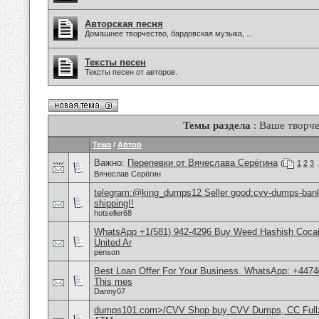
Авторская песня
Домашнее творчество, бардовская музыка, ...
Тексты песен
Тексты песен от авторов.
Темы раздела
: Ваше творче
Тема
/
Автор
Важно:
Перепевки от Вячеслава Серёгина
(
1
2
3
.
Вячеслав Серёгин
telegram:@king_dumps12 Seller good:cvv-dumps-bankl
shipping!!
hotseller68
WhatsApp +1(581) 942-4296 Buy Weed Hashish Cocai
United Ar
penson
Best Loan Offer For Your Business. WhatsApp: +4474
This mes
Danny07
dumps101.com>/CVV Shop buy CVV Dumps, CC Fullz