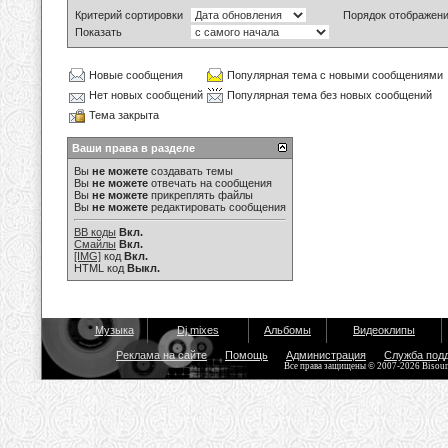
Критерий сортировки
Порядок отображен
Показать
Новые сообщения
Популярная тема с новыми сообщениями
Нет новых сообщений
Популярная тема без новых сообщений
Тема закрыта
Ваши права в разделе
Вы
не можете
создавать темы
Вы
не можете
отвечать на сообщения
Вы
не можете
прикреплять файлы
Вы
не можете
редактировать сообщения
BB коды
Вкл.
Смайлы
Вкл.
[IMG]
код
Вкл.
HTML код
Выкл.
Музыка
Dj mixes
Альбомы
Видеоклипы
Реклама на сайте
Помощь
Администрация
Служба под
Все права защищены © 2007-2026 Bisou