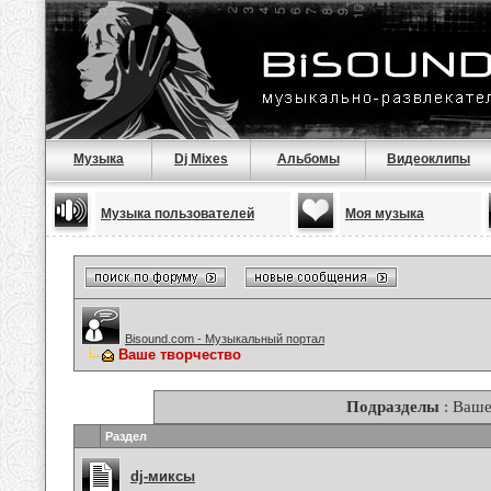
Музыка
Dj Mixes
Альбомы
Видеоклипы
Музыка пользователей
Моя музыка
Bisound.com - Музыкальный портал
Ваше творчество
Подразделы
: Ваше
Раздел
dj-миксы