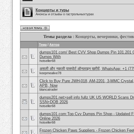
Концерты и туры
Анонсы и отзывы о гастрольныхтурах
Темы раздела
: Концерты, вечеринки, фестив
Тема
/
Автор
dumps101.com/ Best CVV Shop Dumps Pin 101.201 Onl
Dumps With
hotseller68
असली और नकली पासपोर्ट ऑनलाइन खरीदें, WhatsApp: +1 (77
keepmealive78
Click to Buy Pure JWH-018, AM-2201, 3-MMC Crystal
APB, Now
blancatrader
dumps201.net>sell info fullz UK US WORLD Scans Dri
SSN+DOB 2026
hotseller68
dumps101.com:Top Cvv Dumps Pin Shop - Updated Fre
Online 2026
hotseller68
Frozen Chicken Paws Suppliers - Frozen Chicken Feet