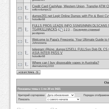
Credit Card,CashApp, Western Union, Transfer,ATM C
sellcvvdumps22
dumps201.net:Legit Online Dumps with Pin & Best C
hotseller68
FULLS PROS LEADS INFO SSN|SIN|NIN DLSCANS
TG@KILLHACKS
(
1
2
3
...
Последняя страница
)
jacobjones
Welcome to Papa's Freezeria: Your Ultimate Guide to C
Johnstowna
telegram:@king_dumps12SELL FULLSsn Dob DL CS
ASIA INTER,PASS V
hotseller68
Where can I buy disposable vapes in Australia?
diannatunney1010
Оп
Показаны темы с 1 по 20 из 3421
Критерий сортировки
Порядок отображен
Показать