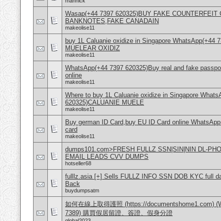
mannick
Wasap(+44 7397 620325)BUY FAKE COUNTERFEI
BANKNOTES,FAKE CANADAIN
makeolise11
buy 1L Caluanie oxidize in Singapore WhatsApp(+44
MUELEAR OXIDIZ
makeolise11
WhatsApp(+44 7397 620325)Buy real and fake passpor
online
makeolise11
Where to buy 1L Caluanie oxidize in Singapore What
620325)CALUANIE MUELE
makeolise11
Buy german ID Card,buy EU ID Card online WhatsApp
card
makeolise11
dumps101.com>FRESH FULLZ SSN|SIN|NIN DL-P
EMAIL LEADS CVV DUMPS
hotseller68
fulllz.asia [+] Sells FULLZ INFO SSN DOB KYC full da
Back
buydumpsatm
如何在線上取得護照 (https://documentshome1.com) (Wh
7389) 購買假居留證、簽證、假身分證
global2023