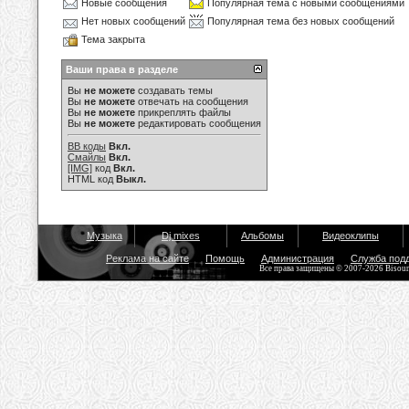
Новые сообщения
Популярная тема с новыми сообщениями
Нет новых сообщений
Популярная тема без новых сообщений
Тема закрыта
Ваши права в разделе
Вы
не можете
создавать темы
Вы
не можете
отвечать на сообщения
Вы
не можете
прикреплять файлы
Вы
не можете
редактировать сообщения
BB коды
Вкл.
Смайлы
Вкл.
[IMG]
код
Вкл.
HTML код
Выкл.
Музыка
Dj mixes
Альбомы
Видеоклипы
Реклама на сайте
Помощь
Администрация
Служба под
Все права защищены © 2007-2026 Bisou