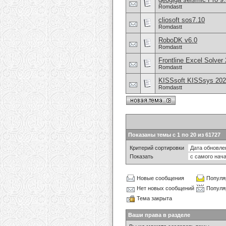
Romdastt
cliosoft sos7.10
Romdastt
RoboDK v6.0
Romdastt
Frontline Excel Solver
Romdastt
KISSsoft KISSsys 202
Romdastt
Показаны темы с 1 по 20 из 61727
Критерий сортировки
Показать
Новые сообщения
Популя
Нет новых сообщений
Популя
Тема закрыта
Ваши права в разделе