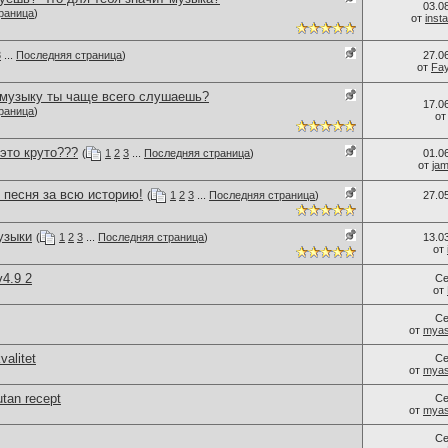
03.0
раница
)
от
inst
3
...
Последняя страница
)
27.0
от
Fa
 музыку ты чаще всего слушаешь?
17.0
раница
)
о
 это круто???
(
1
2
3
...
Последняя страница
)
01.0
от
ja
 песня за всю историю!
(
1
2
3
...
Последняя страница
)
27.0
узыки
(
1
2
3
...
Последняя страница
)
13.0
от
v4.9 2
Се
от
Се
от
myas
valitet
Се
от
myas
utan recept
Се
от
myas
Се