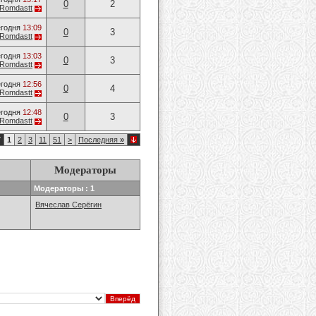
0
2
Romdastt
годня
13:09
0
3
Romdastt
годня
13:03
0
3
Romdastt
годня
12:56
0
4
Romdastt
годня
12:48
0
3
Romdastt
7
1
2
3
11
51
>
Последняя
»
Модераторы
Модераторы : 1
Вячеслав Серёгин