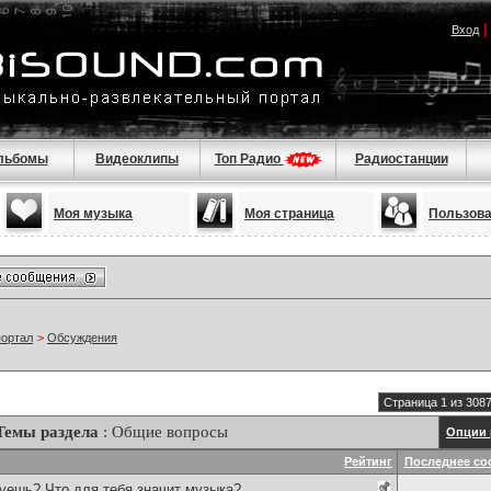
Вход
льбомы
Видеоклипы
Топ Радио
Радиостанции
Моя музыка
Моя страница
Пользов
портал
>
Обсуждения
Страница 1 из 308
Темы раздела
: Общие вопросы
Опции 
Рейтинг
Последнее со
уешь? Что для тебя значит музыка?