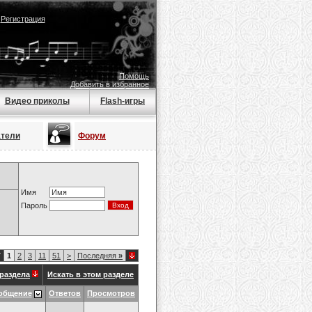
|
Регистрация
Помощь
Добавить в избранное
Видео приколы
Flash-игры
атели
Форум
Имя
Пароль
7
1
2
3
11
51
>
Последняя
»
раздела
Искать в этом разделе
общение
Ответов
Просмотров