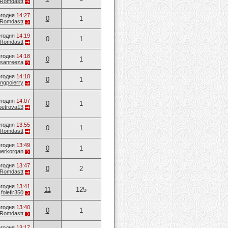
Romdastt
годня
14:27
0
1
Romdastt
годня
14:19
0
1
Romdastt
годня
14:18
0
1
esanreeza
годня
14:18
0
1
ungpoierry
годня
14:07
0
1
petrova13
годня
13:55
0
1
Romdastt
годня
13:49
0
1
iherkorgan
годня
13:47
0
2
Romdastt
годня
13:41
11
125
т
folefir350
годня
13:40
0
1
Romdastt
годня
13:17