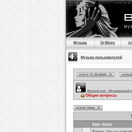
Музыка
Dj Mixes
А
Музыка пользователей
Bisound.com - Музыкальный 
Общие вопросы
Тема
/
Автор
Важно:
Что ты чувств