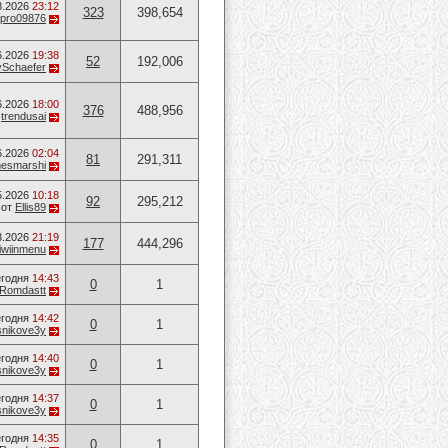
8.2026
23:12
323
398,654
apro09876
6.2026
19:38
52
192,006
ySchaefer
6.2026
18:00
376
488,956
т
trendusai
6.2026
02:04
81
291,311
mesmarshi
5.2026
10:18
92
295,212
от
Ellis89
3.2026
21:19
177
444,296
iwiinmenu
годня
14:43
0
1
Romdastt
годня
14:42
0
1
nikove3y
годня
14:40
0
1
nikove3y
годня
14:37
0
1
nikove3y
годня
14:35
0
1