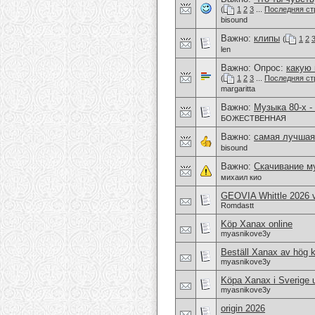
(
1
2
3
...
Последняя ст
bisound
Важно:
клипы
(
1
2
len
Важно: Опрос:
какую
(
1
2
3
...
Последняя ст
margaritta
Важно:
Музыка 80-х -
БОЖЕСТВЕННАЯ
Важно:
самая лучшая
bisound
Важно:
Скачивание м
михаил кио
GEOVIA Whittle 2026 
Romdastt
Köp Xanax online
myasnikove3y
Beställ Xanax av hög k
myasnikove3y
Köpa Xanax i Sverige 
myasnikove3y
origin 2026