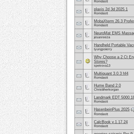
Romdastt
plaxis 2d 3d 2025.1
Romdastt
MobaXterm 26.3 Profes
Romdastt
NeuroMat EMS Massa
jesanreeza
Handheld Portable Va
tyungpoierry
Why Choose a 2 Ct Eng
Stores?
spetrova13
Multiquant 3.0.3 hf4
Romdastt
Hume Band 2.0
Christiiherkorgan
Landmark EDT 5000.1
Romdastt
HasenbeinPlus 2025
(
Romdastt
CalcBook v.1.17.24
Romdastt
geogiga seismic Pro 9.