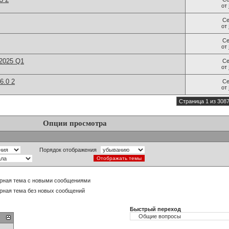
от
Се
от
Се
от
 2025 Q1
Се
от
6.0 2
Се
от
Страница 1 из 308
Опции просмотра
Порядок отображения
рная тема с новыми сообщениями
рная тема без новых сообщений
Быстрый переход