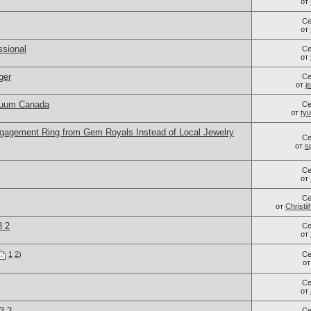
от
Се
от
sional
Се
от
ger
Се
от
j
cuum Canada
Се
от
ty
agement Ring from Gem Royals Instead of Local Jewelry
Се
от
s
Се
от
Се
от
Christi
8 2
Се
от
1
2
)
Се
о
Се
от
3 2
Се