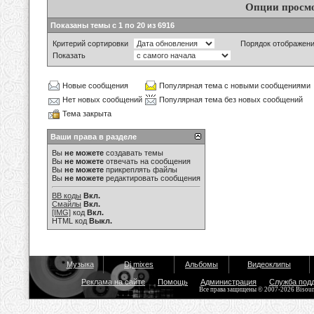
Опции просм
Показаны темы с 1 по 20 из 6916
Критерий сортировки
Порядок отображен
Показать
Новые сообщения
Популярная тема с новыми сообщениями
Нет новых сообщений
Популярная тема без новых сообщений
Тема закрыта
Ваши права в разделе
Вы
не можете
создавать темы
Вы
не можете
отвечать на сообщения
Вы
не можете
прикреплять файлы
Вы
не можете
редактировать сообщения
BB коды
Вкл.
Смайлы
Вкл.
[IMG]
код
Вкл.
HTML код
Выкл.
Музыка
Dj mixes
Альбомы
Видеоклипы
Реклама на сайте
Помощь
Администрация
Служба под
Все права защищены © 2007-2026 Bisou