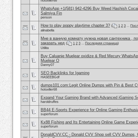
hotseller68
WhatsApp +1(581) 942-4296 Buy Weed Hashish Cocain
Salmiya Fin
penson
How to play poppy playtime chapter 3?
(
1
2
3
...
Посл
alinabella
Мне в ванную комнату нужна новая сантехника , п
заказать нед
(
1
2
3
...
Последняя страница
)
Utilita
Buy Caluanie Muelear oxidize & Red Mecury WhatsAp
Muelear O
Danny07
SEO Backlinks for Igaming
HASEEBGdf
dumps101.com:Legit Online Dumps with Pin & Best 
hotseller68
Expand Your Gaming Brand with Advanced iGaming S
haroldruffes
BB44 E-Sports Experience for Online Gaming Enthusi
superforum
Kx88 Fishing and Its Entertaining Online Game Exper
superforum
DonaldCVV.CC - Donald CVV Shop sell CVV Dumps, CC