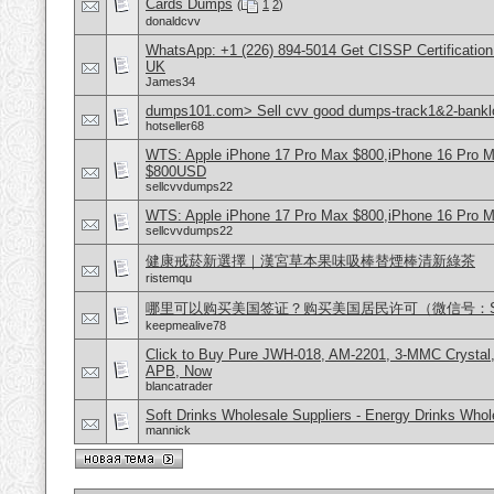
Cards Dumps
(
1
2
)
donaldcvv
WhatsApp: +1 (226) 894-5014​ Get CISSP Certification
UK
James34
dumps101.com> Sell cvv good dumps-track1&2-banklo
hotseller68
WTS: Apple iPhone 17 Pro Max $800,iPhone 16 Pro 
$800USD
sellcvvdumps22
WTS: Apple iPhone 17 Pro Max $800,iPhone 16 Pro 
sellcvvdumps22
健康戒菸新選擇｜漢宮草本果味吸棒替煙棒清新綠茶
ristemqu
哪里可以购买美国签证？购买美国居民许可（微信号：Scott
keepmealive78
Click to Buy Pure JWH-018, AM-2201, 3-MMC Crystal
APB, Now
blancatrader
Soft Drinks Wholesale Suppliers - Energy Drinks Whol
mannick