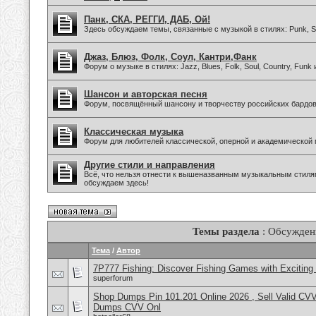
Панк, СКА, РЕГГИ, ДАБ, Ой!
Здесь обсуждаем темы, связанные с музыкой в стилях: Punk, Sk
Джаз, Блюз, Фолк, Соул, Кантри,Фанк
Форум о музыке в стилях: Jazz, Blues, Folk, Soul, Country, Funk
Шансон и авторская песня
Форум, посвящённый шансону и творчеству российских бардов
Классическая музыка
Форум для любителей классической, оперной и академической 
Другие стили и направления
Всё, что нельзя отнести к вышеназванным музыкальным стиля
обсуждаем здесь!
Темы раздела
: Обсужден
Тема
/
Автор
7P777 Fishing: Discover Fishing Games with Excitin
superforum
Shop Dumps Pin 101.201 Online 2026 , Sell Valid CV
Dumps CVV Onl