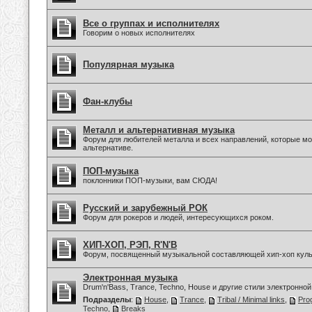
Все о группах и исполнителях
Говорим о новых исполнителях
Популярная музыка
Фан-клубы
Металл и альтернативная музыка
Форум для любителей металла и всех направлений, которые мо
альтернативе.
ПОП-музыка
поклонники ПОП-музыки, вам СЮДА!
Русский и зарубежный РОК
Форум для рокеров и людей, интересующихся роком.
ХИП-ХОП, РЭП, R'N'B
Форум, посвященный музыкальной составляющей хип-хоп куль
Электронная музыка
Drum'n'Bass, Trance, Techno, House и другие стили электронной
Подразделы
:
House
,
Trance
,
Tribal / Minimal links
,
Pro
Techno
,
Breaks