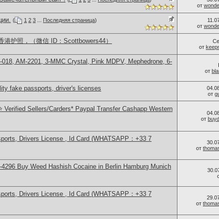
от
wonder
ции.
(
1
2
3
...
Последняя страница
)
11.0
от
wonder
照，（微信 ID：Scottbowers44）
Се
от
keep
H-018, AM-2201, 3-MMC Crystal, Pink MDPV, Mephedrone, 6-
от
bl
ity fake passports, driver's licenses
04.0
от
g
 Verified Sellers/Carders* Paypal Transfer Cashapp Western
04.0
от
buy
sports, Drivers License , Id Card (WHATSAPP：+33 7
30.0
от
thoma
-4296 Buy Weed Hashish Cocaine in Berlin Hamburg Munich
30.0
sports, Drivers License , Id Card (WHATSAPP：+33 7
29.0
от
thoma