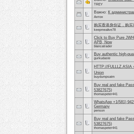
TREY
Важно:
К администра
Антон
购买香港身份证，购买香港护
keepmealive78
Click to Buy Pure JW
APB, Now
blancatrader
Buy authentic high-qual
gurkudaste
HTTP://FULLLZ.ASIA ⭐️
Union
buydumpsatm
Buy real and fake Pas
53827675)
thomaspeter441
WhatsApp +1(581) 942
Germany
penson
Buy real and fake Pas
53827675)
thomaspeter441