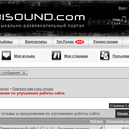
Вход
льбомы
Видеоклипы
Топ Радио
Радиостанции
Моя музыка
Моя страница
Пользов
портал
>
Помогите нам стать лучше!
ения по улучшению работы сайта
Страница 1 
 отзывы и предложения по улучшению работы сайта
Опции 
Рейтинг
Последнее со
 Замечательный сайт !
(
1
2
3
...
Последняя страница
)
30.0