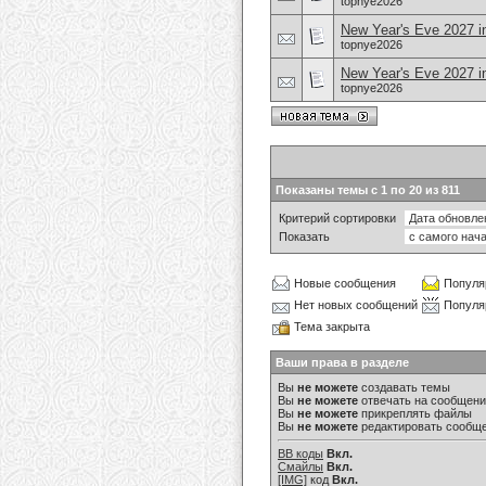
topnye2026
New Year's Eve 2027 i
topnye2026
New Year's Eve 2027 in
topnye2026
Показаны темы с 1 по 20 из 811
Критерий сортировки
Показать
Новые сообщения
Популя
Нет новых сообщений
Популя
Тема закрыта
Ваши права в разделе
Вы
не можете
создавать темы
Вы
не можете
отвечать на сообщен
Вы
не можете
прикреплять файлы
Вы
не можете
редактировать сообщ
BB коды
Вкл.
Смайлы
Вкл.
[IMG]
код
Вкл.