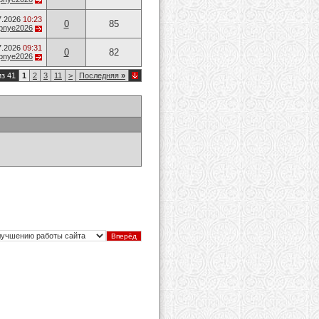
7.2026
10:23
0
85
opnye2026
7.2026
09:31
0
82
opnye2026
из 41
1
2
3
11
>
Последняя
»