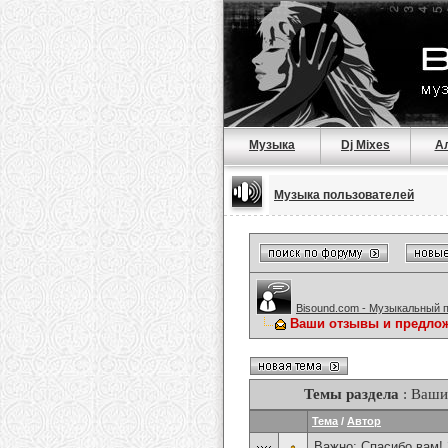
Музыка
Dj Mixes
А
Музыка пользователей
Bisound.com - Музыкальный 
Ваши отзывы и предлож
Темы раздела
: Ваши
Тема
/
Автор
Важно:
Спасибо вам!