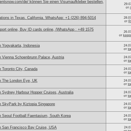
mentsnow.com/de/ können Sie einen Visumaufkleber bestellen,
29.0
от
cations in Texas. California. WhatsApp: +1 (226) 894-5014
28.0
от
R
port online, Buy ID cards online, (WhatsApp : +49 1575
26.0
от
keep
n Yogyakarta, Indonesia
24.0
от
t
n Vienna Schoenbrunn Palace, Austria
24.0
от
t
n Toronto City, Canada
24.0
от
t
in The London Eye, UK
24.0
от
t
n Sydney Harbour Hopper Cruises, Australia
24.0
от
t
n SkyPark by Kiztopia Singapore
24.0
от
t
n Seoul Football Faentasium, South Korea
24.0
от
t
n San Francisco Bay Cruise, USA
24.0
от
t