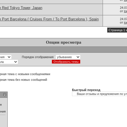
n Red Tokyo Tower, Japan
24.0
от
t
 Port Barcelona ( Cruises From / To Port Barcelona ), Spain
24.0
от
t
Страница 1 
Опции просмотра
Порядок отображения
рная тема с новыми сообщениями
рная тема без новых сообщений
Быстрый переход
ия
ения