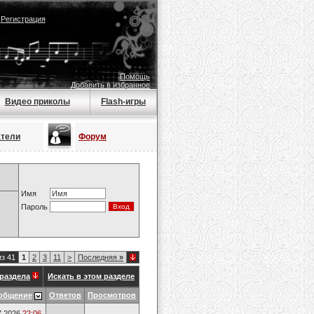
|
Регистрация
Помощь
Добавить в избранное
Видео приколы
Flash-игры
атели
Форум
Имя
Пароль
из 41
1
2
3
11
>
Последняя
»
раздела
Искать в этом разделе
общение
Ответов
Просмотров
7.2026
22:06