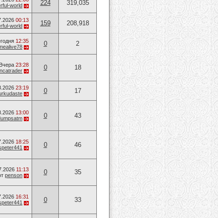
224
319,035
ful-world
7.2026
00:13
159
208,918
ful-world
годня
12:35
0
2
mealive78
Вчера
23:28
0
18
ancatrader
8.2026
23:19
0
17
urkudaste
8.2026
13:00
0
43
dumpsatm
7.2026
18:25
0
46
speter441
7.2026
11:13
0
35
от
penson
7.2026
16:31
0
33
speter441