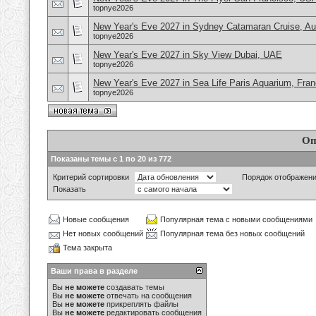
topnye2026
New Year's Eve 2027 in Sydney Catamaran Cruise, Aus
topnye2026
New Year's Eve 2027 in Sky View Dubai, UAE
topnye2026
New Year's Eve 2027 in Sea Life Paris Aquarium, Fra
topnye2026
Оп
Показаны темы с 1 по 20 из 772
Критерий сортировки
Порядок отображен
Показать
Новые сообщения
Популярная тема с новыми сообщениями
Нет новых сообщений
Популярная тема без новых сообщений
Тема закрыта
Ваши права в разделе
Вы
не можете
создавать темы
Вы
не можете
отвечать на сообщения
Вы
не можете
прикреплять файлы
Вы
не можете
редактировать сообщения