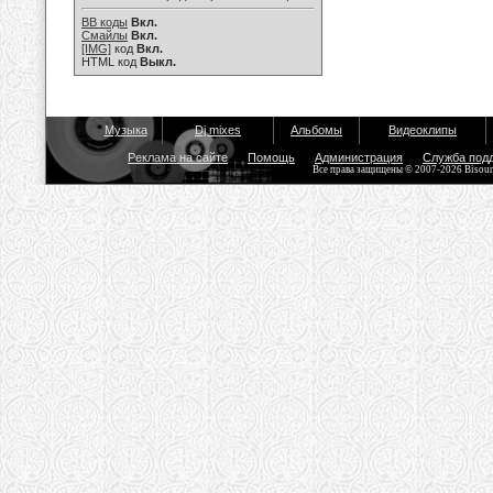
BB коды
Вкл.
Смайлы
Вкл.
[IMG]
код
Вкл.
HTML код
Выкл.
Музыка
Dj mixes
Альбомы
Видеоклипы
Реклама на сайте
Помощь
Администрация
Служба под
Все права защищены © 2007-2026 Bisou