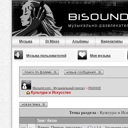
Музыка
Dj Mixes
Альбомы
Видеоклипы
Музыка пользователей
Моя музыка
Bisound.com - Музыкальный портал
>
РАЗНОЕ
Культура и Искусство
Темы раздела
: Культура и Ис
Тема
/
Автор
Важно:
Притчи, рассказы ...
(
1
2
3
...
Последняя стр