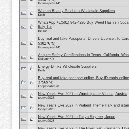
thomaspeter441
Women Beauty Products Wholesale Suppliers
Keith
WhatsApp +1(581) 942-4296 Buy Weed Hashish Cocai
Italy Tur
penson
Buy real and fake Passports, Drivers License , Id
53827675)
thomaspeter441
Acquire Safety Certifications in Texas. California. Wh
Rulean4KD
Energy Drinks Wholesale Suppliers
Keith
Buy real and fake passport online, Buy ID cards onli
3756974)
keepmealive78
New Year's Eve 2027 in Wurstelprater Vienna, Austria
topnye2026
New Year's Eve 2027 in Vialand Theme Park and istan
topnye2026
New Year's Eve 2027 in Tokyo Skytree, Japan
topnye2026
New Year's Eve 2027 in The Flyer San Francisco, US