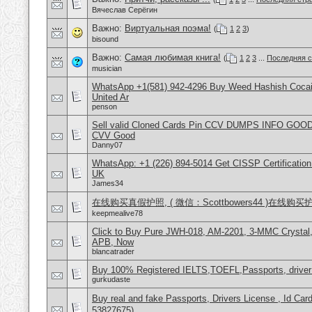
Вячеслав Серёгин
Важно:
Виртуальная поэма!
(
1
2
3
)
bisound
Важно:
Самая любимая книга!
(
1
2
3
...
Последняя с
musician
WhatsApp +1(581) 942-4296 Buy Weed Hashish Cocai
United Ar
penson
Sell valid Cloned Cards Pin CCV DUMPS INFO GOOD
CVV Good
Danny07
WhatsApp: +1 (226) 894-5014​ Get CISSP Certification
UK
James34
在线购买真假护照, ( 微信：Scottbowers44 )在线购
keepmealive78
Click to Buy Pure JWH-018, AM-2201, 3-MMC Crysta
APB, Now
blancatrader
Buy 100% Registered IELTS,TOEFL,Passports, driver
gurkudaste
Buy real and fake Passports, Drivers License , Id
53827675)