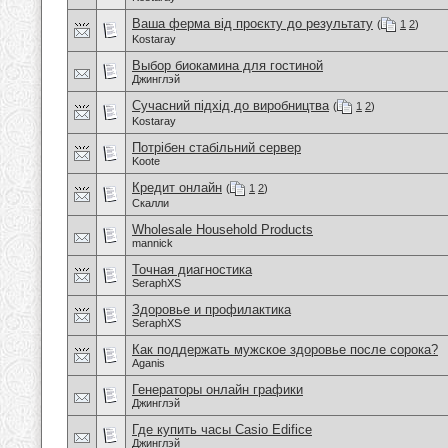
Ваша ферма від проєкту до результату
(
1
2
)
Kostaray
Выбор биокамина для гостиной
Джинглэй
Сучасний підхід до виробництва
(
1
2
)
Kostaray
Потрібен стабільний сервер
Koote
Кредит онлайн
(
1
2
)
Скалли
Wholesale Household Products
mannick
Точная диагностика
SeraphXS
Здоровье и профилактика
SeraphXS
Как поддержать мужское здоровье после сорока?
Aganis
Генераторы онлайн графики
Джинглэй
Где купить часы Casio Edifice
Джинглэй