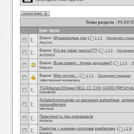
Темы раздела
: РАЗНО
Тема
/
Автор
Важно:
Музыкальные сны
(
1
2
3
...
Последняя стран
Апостол
Важно:
Кто же такие тролли???
(
1
2
3
...
Последняя
ALFEROV
Важно:
Всем привет...будем друзьями?
(
1
2
3
...
П
Roloverz
Важно:
Мне скучно...
(
1
2
3
...
Последняя страница
)
тайнственный незнакомец
TG@dumps101new>SELL CC CVV GOOD FRESH A
hotseller68
Acheter/commander un passeport authentique, acheter
renouvellement
wilsonyati
Практичність без компромісів
Kostaray
Прибуток у кожному кілограмі комбікорму
(
1
2
3
)
Kostaray