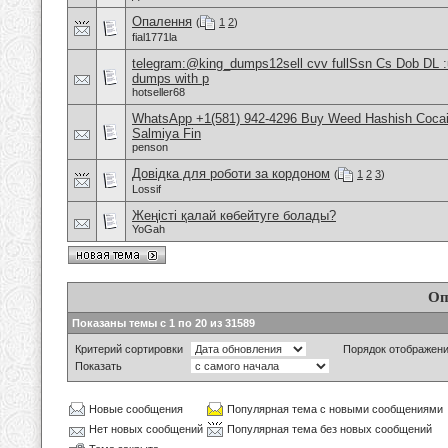
Опалення
(
1
2
)
fial1771la
telegram:@king_dumps12sell cvv fullSsn Cs Dob DL 
dumps with p
hotseller68
WhatsApp +1(581) 942-4296 Buy Weed Hashish Cocain
Salmiya Fin
penson
Довідка для роботи за кордоном
(
1
2
3
)
Lossif
Жеңісті қалай көбейтуге болады?
YoGah
Оп
Показаны темы с 1 по 20 из 31589
Критерий сортировки
Порядок отображен
Показать
Новые сообщения
Популярная тема с новыми сообщениями
Нет новых сообщений
Популярная тема без новых сообщений