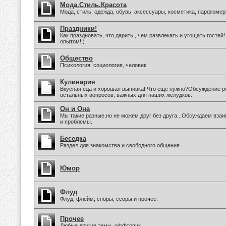
Мода.Стиль.Красота
Мода, стиль, одежда, обувь, аксессуары, косметика, парфюмер
Праздники!
Как праздновать, что дарить , чем развлекать и угощать госте
опытом!:)
Общество
Психология, социология, человек
Кулинария
Вкусная еда и хорошая выпивка! Что еще нужно?Обсуждение ре
остальных вопросов, важных для наших желудков.
Он и Она
Мы такие разные,но не можем друг без друга...Обсуждаем вз
и проблемы.
Беседка
Раздел для знакомства и свободного общения
Юмор
Флуд
Флуд, флейм, споры, ссоры и прочее.
Прочее
Любые другие темы, оффтопик