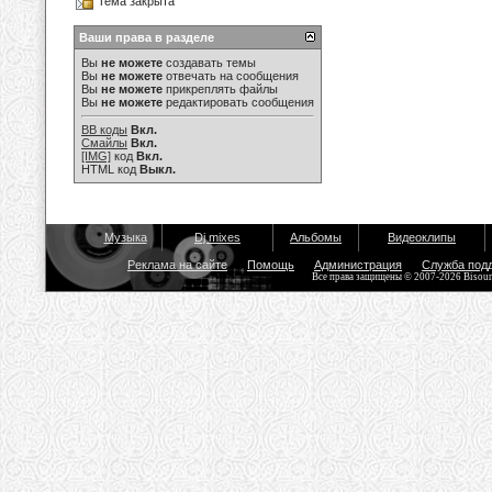
Тема закрыта
Ваши права в разделе
Вы
не можете
создавать темы
Вы
не можете
отвечать на сообщения
Вы
не можете
прикреплять файлы
Вы
не можете
редактировать сообщения
BB коды
Вкл.
Смайлы
Вкл.
[IMG]
код
Вкл.
HTML код
Выкл.
Музыка
Dj mixes
Альбомы
Видеоклипы
Реклама на сайте
Помощь
Администрация
Служба под
Все права защищены © 2007-2026 Bisou