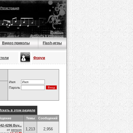
|
Регистрация
Помощь
Добавить в избранное
Видео приколы
Flash-игры
атели
Форум
Имя
Пароль
Искать в этом разделе
бщение
Темы
Сообщений
42-4296 Buy...
1,213
2,956
от
penson