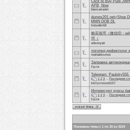
Click to Buy Pure JW
APB, Now
blancatrader
dumps201.net>Shop Dum
MMN DOB DL
hotseller68
购买假币（微信ID：wi
币（
wilsonyati
логопед-дефектолог 
mahaleksmos
Заправка автокондиц
Гостя
Telegram: Paulsky555 L
(
1
2
3
...
Последняя ст
kerrycrossett157
Интересуют курсы бар
(
1
2
3
...
Последняя ст
Гостя
Показаны темы с 1 по 20 из 3224