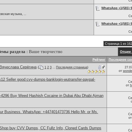
С
WhatsApp +1(581) 9
вская музыка, ...
С
WhatsApp +1(581) 9
С
Страница 1 из 16
емы раздела
: Ваше творчество
Опции 
Рейтинг
Последнее со
 Вячеслава Серёгина
(
1
2
3
...
Последняя страница
)
27.0
от
wonder
2 Seller good:cvv-dumps-banklogin-wutransfer-paypal-
Се
от
h
-4296 Buy Weed Hashish Cocaine in Dubai Abu Dhabi Ajman
Се
our Business. WhatsApp: +447401473736 Hello Mr. or Ms.
Се
о
hop buy CVV Dumps, CC Fullz Info, Cloned Cards Dumps
Се