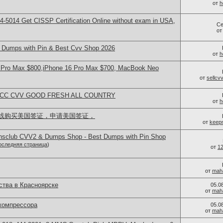
от
h
-5014​ Get CISSP Certification Online without exam in USA,
Се
о
Dumps with Pin & Best Cvv Shop 2026
от
h
 Pro Max $800,iPhone 16 Pro Max $700, MacBook Neo
от
sellc
L CC CVV GOOD FRESH ALL COUNTRY
от
h
线购买美国签证，申请美国签证，
от
keep
iansclub CVV2 & Dumps Shop - Best Dumps with Pin Shop
оследняя страница
)
от
1
от
mah
тва в Красноярске
05.0
от
mah
компрессора
05.0
от
mah