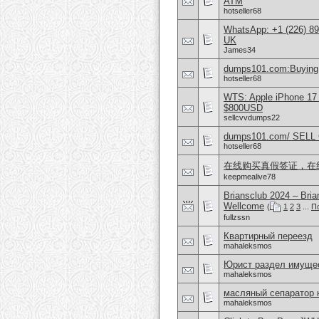
ATM
hotseller68
WhatsApp: +1 (226) 894
UK
James34
dumps101.com:Buying 
hotseller68
WTS: Apple iPhone 17
$800USD
sellcvvdumps22
dumps101.com/ SEL
hotseller68
在线购买真假签证，在
keepmealive78
Briansclub 2024 – Br
Wellcome
(
1
2
3
...
П
fullzssn
Квартирный переезд
mahaleksmos
Юрист раздел имущес
mahaleksmos
масляный сепаратор 
mahaleksmos