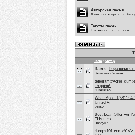
Авторская песня
Домашнее творчество, бардо
Тексты песен
Тексты песен от авторов.
Т
Тема
/
Автор
Важно:
Перепевки от
Вячеслав Серёгин
telegram:@king_dumps1
shipping!!
hotseller68
WhatsApp +1(581) 942
United Ar
penson
Best Loan Offer For Y
This mes
Danny07
dumps101.com>/CVV S