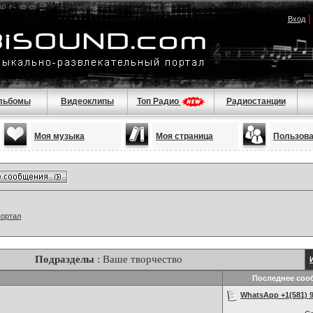
Вход
льбомы
Видеоклипы
Топ Радио
Радиостанции
Моя музыка
Моя страница
Пользов
портал
Подразделы
: Ваше творчество
Последнее соо
WhatsApp +1(581) 9