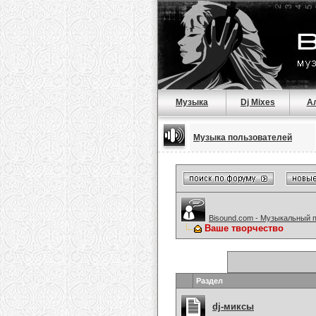
Музыка
Dj Mixes
А
Музыка пользователей
Bisound.com - Музыкальный 
Ваше творчество
Раздел
dj-миксы