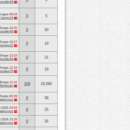
otseller68
годня
09:04
0
5
т
James34
Вчера
20:20
0
30
otseller68
Вчера
18:27
0
19
vvdumps22
Вчера
13:18
0
31
otseller68
Вчера
12:15
0
18
mealive78
Вчера
11:41
109
19,086
2BetSmart
Вчера
00:39
0
38
aleksmos
8.2026
23:54
0
25
aleksmos
8.2026
23:26
0
26
aleksmos