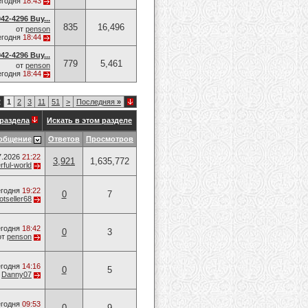
егодня
18:43
42-4296 Buy...
835
16,496
от
penson
егодня
18:44
42-4296 Buy...
779
5,461
от
penson
егодня
18:44
2
1
2
3
11
51
>
Последняя
»
раздела
Искать в этом разделе
общение
Ответов
Просмотров
7.2026
21:22
3,921
1,635,772
ful-world
годня
19:22
0
7
otseller68
годня
18:42
0
3
от
penson
годня
14:16
0
5
т
Danny07
годня
09:53
0
9