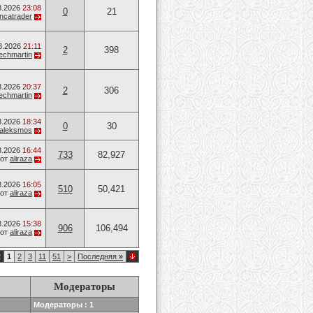
8.2026
23:08
0
21
ancatrader
8.2026
21:11
2
398
techmartin
8.2026
20:37
2
306
techmartin
8.2026
18:34
0
30
aleksmos
8.2026
16:44
733
82,927
от
aliraza
8.2026
16:05
510
50,421
от
aliraza
8.2026
15:38
906
106,494
от
aliraza
2
1
2
3
11
51
>
Последняя
»
Модераторы
Модераторы : 1