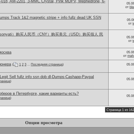
H-018, AM-2201, 3-MMC Crystal, Pink MDPV, Mephedrone, 6-
05.0
от
bl
ps Track 1&2 magnetic stripe + info fullz dead UK SSN
05.0
от
lsonyati）购买人民币（CNY）购买美元（USD）购买假人 民
05.0
от
москва
05.0
от
mah
ионера
(
1
2
3
...
Последняя страница
)
05.0
egit Sell fullz info ssn dob dl-Dumps-Cashapp-Paypal
05.0
раница
)
беров в Петербурге, какие варианты есть?
05.0
раница
)
Страница 1 из 16
Опции просмотра