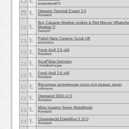
josephdainal073
Operator Terminal Expert 3.5
Romdastt
Buy Caluanie Muelear oxidize & Red Mecury WhatsAp
Muelear O
Danny07
Polish Nano Ceramic Scrub UK
jesanreeza
Forsk Atoll 3.6 x64
Romdastt
ArcaPillow Germany
Christiiherkorgan
Forsk Atoll 3.6 x64
Romdastt
Фасадные затеняющие сетки для разных задач
softvoyaru
Openwind 2024 v2.0
Romdastt
Meta Imaging Series MetaMorph
Romdastt
Clearedge3d EdgeWise 5.10.0
Romdastt