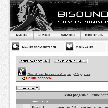
Музыка
Dj Mixes
Альбомы
Видеоклипы
Музыка пользователей
Моя музыка
Bisound.com - Музыкальный портал
>
Обсуждения
Общие вопросы
Темы раздела
: Общие воп
Тема
/
Автор
Важно:
Что ты чувствуешь? Что для тебя значит м