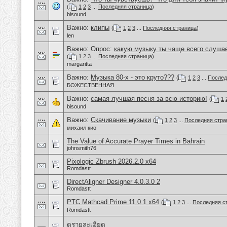
(
1
2
3
...
Последняя страница
)
bisound
Важно:
клипы
(
1
2
3
...
Последняя страница
)
len
Важно: Опрос:
какую музыку ты чаще всего слуша
(
1
2
3
...
Последняя страница
)
margaritta
Важно:
Музыка 80-х - это круто???
(
1
2
3
...
Послед
БОЖЕСТВЕННАЯ
Важно:
самая лучшая песня за всю историю!
(
1
bisound
Важно:
Скачивание музыки
(
1
2
3
...
Последняя стра
михаил кио
The Value of Accurate Prayer Times in Bahrain
johnsmith76
Pixologic Zbrush 2026.2.0 x64
Romdastt
DirectAligner Designer 4.0.3.0 2
Romdastt
PTC Mathcad Prime 11.0.1 x64
(
1
2
3
...
Последняя с
Romdastt
ดูรายละเอียด