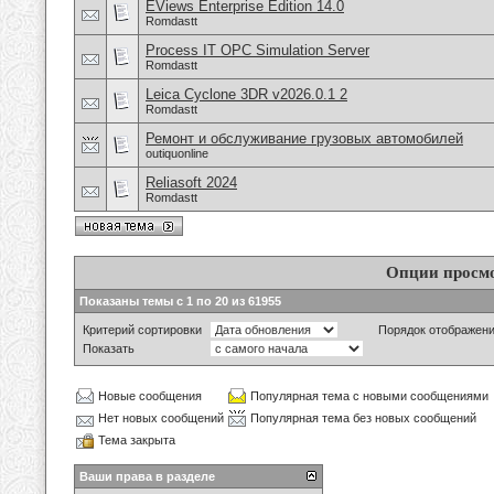
EViews Enterprise Edition 14.0
Romdastt
Process IT OPC Simulation Server
Romdastt
Leica Cyclone 3DR v2026.0.1 2
Romdastt
Ремонт и обслуживание грузовых автомобилей
outiquonline
Reliasoft 2024
Romdastt
Опции просм
Показаны темы с 1 по 20 из 61955
Критерий сортировки
Порядок отображен
Показать
Новые сообщения
Популярная тема с новыми сообщениями
Нет новых сообщений
Популярная тема без новых сообщений
Тема закрыта
Ваши права в разделе