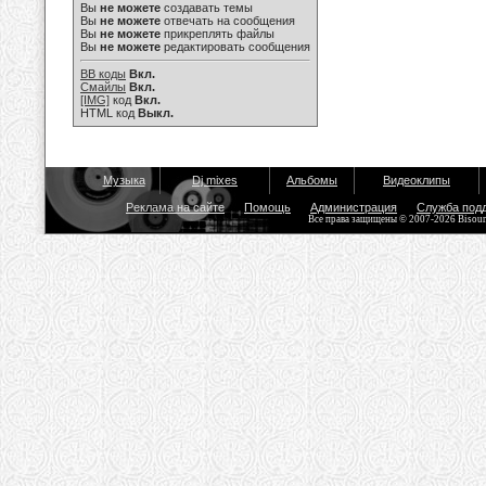
Вы
не можете
создавать темы
Вы
не можете
отвечать на сообщения
Вы
не можете
прикреплять файлы
Вы
не можете
редактировать сообщения
BB коды
Вкл.
Смайлы
Вкл.
[IMG]
код
Вкл.
HTML код
Выкл.
Музыка
Dj mixes
Альбомы
Видеоклипы
Реклама на сайте
Помощь
Администрация
Служба под
Все права защищены © 2007-2026 Bisou