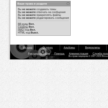
Ваши права в разделе
Вы
не можете
создавать темы
Вы
не можете
отвечать на сообщения
Вы
не можете
прикреплять файлы
Вы
не можете
редактировать сообщения
BB коды
Вкл.
Смайлы
Вкл.
[IMG]
код
Вкл.
HTML код
Выкл.
Музыка
Dj mixes
Альбомы
Видеоклипы
Реклама на сайте
Помощь
Администрация
Служба под
Все права защищены © 2007-2026 Bisou