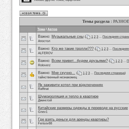
Темы раздела
: РАЗНО
Тема
/
Автор
Важно:
Музыкальные сны
(
1
2
3
...
Последняя стран
Апостол
Важно:
Кто же такие тролли???
(
1
2
3
...
Последняя
ALFEROV
Важно:
Всем привет...будем друзьями?
(
1
2
3
...
П
Roloverz
Важно:
Мне скучно...
(
1
2
3
...
Последняя страница
)
тайнственный незнакомец
Як заживити котел при відключеннях
Raffinat
Шумоизоляция и тепло в квартире
Джинглэй
Китайские размеры одежды в переводе на русские
Gnev1
Где взять деньги для аренды квартиры?
Ferisov88