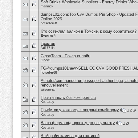
Soft Drinks Wholesale Suppliers - Energy Drinks Whol
mannick
dumps101.com:Top Cvv Dumps Pin Shop - Updated Fre
Online 2026
hotseller68
Кто остеклял балкон в Томске, к кому обратиться?
Джинглэй
Трактор
fial1771la
GipsyTeam - Покер онлайн
Gnev1
TG@dumps101new>SELL CC CVV GOOD FRESH A
hotseller68
Acheter/commander un passeport authentique, acheter
renouvellement
wilsonyati
Практичність без компромісів
Kostaray
Прибуток у кожному кілограмі комбікорму
(
1
2
3
)
Kostaray
Ваша ферма від проєкту до результату
(
1
2
)
Kostaray
Выбор биокамина для гостиной