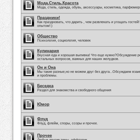
Мода.Стиль.Красота
Мода, стиль, одежда, обувь, аксессуары, косметика, парфюмер
Праздники!
Как праздновать, что дарить , чем развлекать и угощать госте
опытом!:)
Общество
Психология, социология, человек
Кулинария
Вкусная еда и хорошая выпивка! Что еще нужно?Обсуждение ре
остальных вопросов, важных для наших желудков.
Он и Она
Мы такие разные,но не можем друг без друга...Обсуждаем вз
и проблемы.
Беседка
Раздел для знакомства и свободного общения
Юмор
Флуд
Флуд, флейм, споры, ссоры и прочее.
Прочее
Любые другие темы, оффтопик