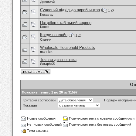
Джинглэй
Сучасний підхід до виробництва
(
1
2
)
Kostaray
Потрібен стабільний сервер
Koote
Кредит онлайн
(
1
2
)
Скалли
Wholesale Household Products
mannick
Точная диагностика
SeraphXS
Оп
Показаны темы с 1 по 20 из 31597
Критерий сортировки
Порядок отображен
Показать
Новые сообщения
Популярная тема с новыми сообщениями
Нет новых сообщений
Популярная тема без новых сообщений
Тема закрыта