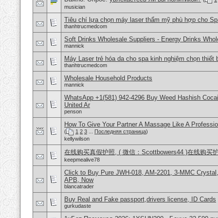
musician
Tiêu chí lựa chọn máy laser thẩm mỹ phù hợp cho Sp
thanhtrucmedcom
Soft Drinks Wholesale Suppliers - Energy Drinks Whol
mannick
Máy Laser trẻ hóa da cho spa kinh nghiệm chọn thiết 
thanhtrucmedcom
Wholesale Household Products
mannick
WhatsApp +1(581) 942-4296 Buy Weed Hashish Cocai
United Ar
penson
How To Give Your Partner A Massage Like A Professio
(
1
2
3
...
Последняя страница
)
kellywilson
在线购买真假护照, ( 微信：Scottbowers44 )在线购
keepmealive78
Click to Buy Pure JWH-018, AM-2201, 3-MMC Crystal
APB, Now
blancatrader
Buy Real and Fake passport,drivers license, ID Cards
gurkudaste