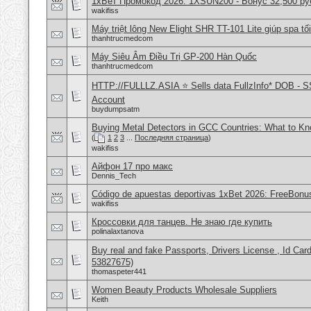
1хБет Промокод 2026: 1XSUN200 - Бонус 32,500 ру
wakifiss
Máy triệt lông New Elight SHR TT-101 Lite giúp spa tối
thanhtrucmedcom
Máy Siêu Âm Điều Trị GP-200 Hàn Quốc
thanhtrucmedcom
HTTP://FULLLZ.ASIA ⭐️ Sells data FullzInfo* DOB - S
Account
buydumpsatm
Buying Metal Detectors in GCC Countries: What to K
(
1
2
3
...
Последняя страница
)
wakifiss
Айфон 17 про макс
Dennis_Tech
Código de apuestas deportivas 1xBet 2026: FreeBonu
wakifiss
Кроссовки для танцев. Не знаю где купить
polinalaxtanova
Buy real and fake Passports, Drivers License , Id
53827675)
thomaspeter441
Women Beauty Products Wholesale Suppliers
Keith