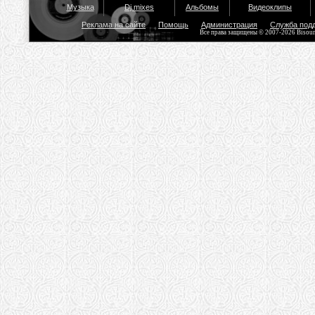
Музыка
Dj mixes
Альбомы
Видеоклипы
Реклама на сайте
Помощь
Администрация
Служба под
Все права защищены © 2007-2026 Bisou