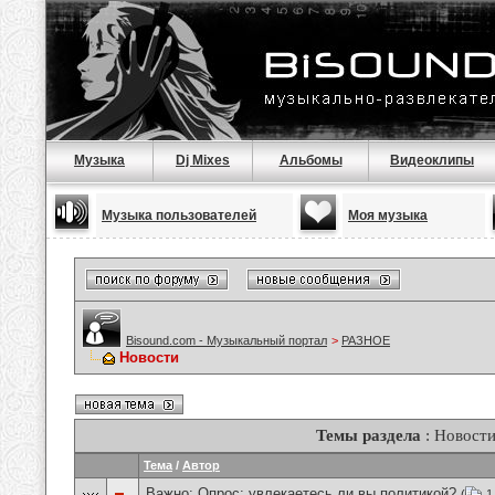
Музыка
Dj Mixes
Альбомы
Видеоклипы
Музыка пользователей
Моя музыка
Bisound.com - Музыкальный портал
>
РАЗНОЕ
Новости
Темы раздела
: Новост
Тема
/
Автор
Важно: Опрос:
увлекаетесь ли вы политикой?
(
1