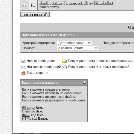
قطاعات الالوميتال في مصر وكيف تختار القطا
naderkenway
Оп
Показаны темы с 1 по 20 из 2712
Критерий сортировки
Порядок отображен
Показать
Новые сообщения
Популярная тема с новыми сообщениями
Нет новых сообщений
Популярная тема без новых сообщений
Тема закрыта
Ваши права в разделе
Вы
не можете
создавать темы
Вы
не можете
отвечать на сообщения
Вы
не можете
прикреплять файлы
Вы
не можете
редактировать сообщения
BB коды
Вкл.
Смайлы
Вкл.
[IMG]
код
Вкл.
HTML код
Выкл.