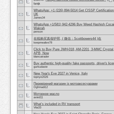
fantjk
WhatsApp: +1 (226) 894-5014​ Get CISSP Certification
UK
James34
WhatsApp +1(581) 942-4296 Buy Weed Hashish Cocain
Wakrah
penson
在线购买真假护照, ( 微信：Scottbowers44 )在
keepmealive78
Click to Buy Pure JWH-018, AM-2201, 3-MMC Crystal
APB, Now
blancatrader
Buy authentic high-quality fake passports, driver's lic
gurkudaste
New Year's Eve 2027 in Venice, Italy
topnye2026
Перевірений магазин із мотоаксесуарами
Oghmadi12
Моторное масло
axied11
What’s included in RV transport
Vita33