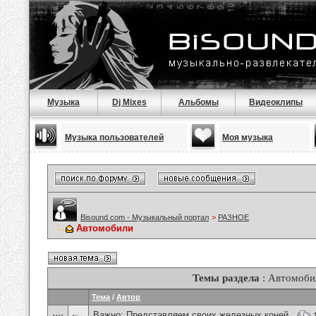
Музыка
Dj Mixes
Альбомы
Видеоклипы
Музыка пользователей
Моя музыка
Bisound.com - Музыкальный портал
>
РАЗНОЕ
Автомобили
Темы раздела
: Автомоби
Тема
/
Автор
Важно:
Представляем своих железных коней .
(