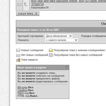
Buy real and fake passport online, Buy ID cards onli
3756974)
keepmealive78
Оп
Показаны темы с 1 по 20 из 1987
Критерий сортировки
Порядок отображен
Показать
Новые сообщения
Популярная тема с новыми сообщениями
Нет новых сообщений
Популярная тема без новых сообщений
Тема закрыта
Ваши права в разделе
Вы
не можете
создавать темы
Вы
не можете
отвечать на сообщения
Вы
не можете
прикреплять файлы
Вы
не можете
редактировать сообщения
BB коды
Вкл.
Смайлы
Вкл.
[IMG]
код
Вкл.
HTML код
Выкл.