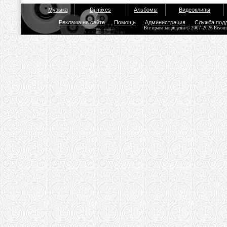
Музыка
Dj mixes
Альбомы
Видеоклипы
Реклама на сайте
Помощь
Администрация
Служба под
Все права защищены © 2007-2026 Bisou