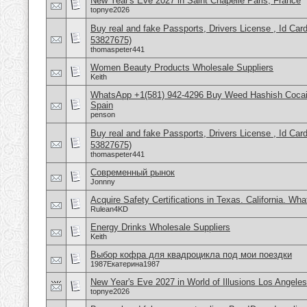
New Year's Eve 2027 in Saint Chapelle Paris, France
topnye2026
Buy real and fake Passports, Drivers License , Id
53827675)
thomaspeter441
Women Beauty Products Wholesale Suppliers
Keith
WhatsApp +1(581) 942-4296 Buy Weed Hashish Cocain
Spain
penson
Buy real and fake Passports, Drivers License , Id
53827675)
thomaspeter441
Современный рынок
Jonnny
Acquire Safety Certifications in Texas. California. Wh
Rulean4KD
Energy Drinks Wholesale Suppliers
Keith
Выбор кофра для квадроцикла под мои поездки
1987Екатерина1987
New Year's Eve 2027 in World of Illusions Los Angele
topnye2026