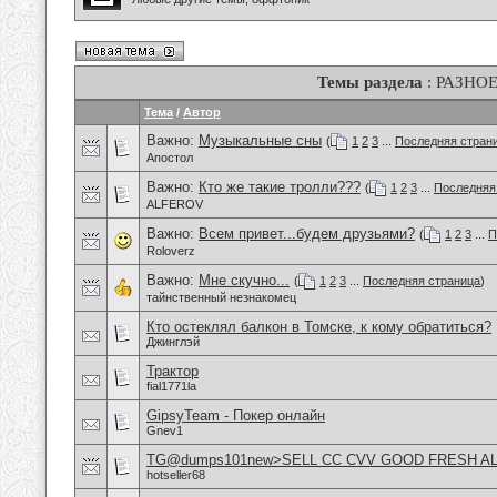
Темы раздела
: РАЗНО
Тема
/
Автор
Важно:
Музыкальные сны
(
1
2
3
...
Последняя стран
Апостол
Важно:
Кто же такие тролли???
(
1
2
3
...
Последняя
ALFEROV
Важно:
Всем привет...будем друзьями?
(
1
2
3
...
П
Roloverz
Важно:
Мне скучно...
(
1
2
3
...
Последняя страница
)
тайнственный незнакомец
Кто остеклял балкон в Томске, к кому обратиться?
Джинглэй
Трактор
fial1771la
GipsyTeam - Покер онлайн
Gnev1
TG@dumps101new>SELL CC CVV GOOD FRESH A
hotseller68