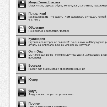
Мода.Стиль.Красота
Мода, стиль, одежда, обувь, аксессуары, косметика, парфюмер
Праздники!
Как праздновать, что дарить , чем развлекать и угощать госте
опытом!:)
Общество
Психология, социология, человек
Кулинария
Вкусная еда и хорошая выпивка! Что еще нужно?Обсуждение ре
остальных вопросов, важных для наших желудков.
Он и Она
Мы такие разные,но не можем друг без друга...Обсуждаем вза
проблемы.
Беседка
Раздел для знакомства и свободного общения
Юмор
Флуд
Флуд, флейм, споры, ссоры и прочее.
Прочее
Любые другие темы, оффтопик