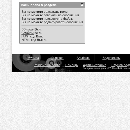
Ваши права в разделе
Вы
не можете
создавать темы
Вы
не можете
отвечать на сообщения
Вы
не можете
прикреплять файлы
Вы
не можете
редактировать сообщения
BB коды
Вкл.
Смайлы
Вкл.
[IMG]
код
Вкл.
HTML код
Выкл.
Музыка
Dj mixes
Альбомы
Видеоклипы
Реклама на сайте
Помощь
Администрация
Служба под
Все права защищены © 2007-2026 Bisou