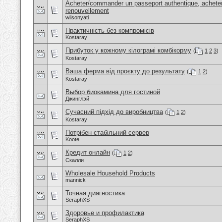
Acheter/commander un passeport authentique, acheter
renouvellement
wilsonyati
Практичність без компромісів
Kostaray
Прибуток у кожному кілограмі комбікорму
(
1
2
3
)
Kostaray
Ваша ферма від проєкту до результату
(
1
2
)
Kostaray
Выбор биокамина для гостиной
Джинглэй
Сучасний підхід до виробництва
(
1
2
)
Kostaray
Потрібен стабільний сервер
Koote
Кредит онлайн
(
1
2
)
Скалли
Wholesale Household Products
mannick
Точная диагностика
SeraphXS
Здоровье и профилактика
SeraphXS