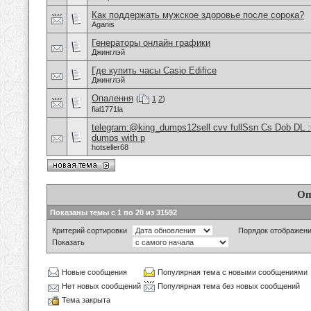
Как поддержать мужское здоровье после сорока?
Aganis
Генераторы онлайн графики
Джинглэй
Где купить часы Casio Edifice
Джинглэй
Опалення
(
1
2
)
fial1771la
telegram:@king_dumps12sell cvv fullSsn Cs Dob DL 
dumps with p
hotseller68
Оп
Показаны темы с 1 по 20 из 31592
Критерий сортировки
Порядок отображен
Показать
Новые сообщения
Популярная тема с новыми сообщениями
Нет новых сообщений
Популярная тема без новых сообщений
Тема закрыта