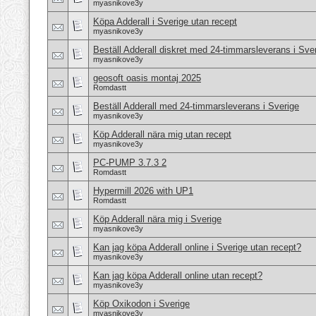
myasnikove3y
Köpa Adderall i Sverige utan recept
myasnikove3y
Beställ Adderall diskret med 24-timmarsleverans i Sve
myasnikove3y
geosoft oasis montaj 2025
Romdastt
Beställ Adderall med 24-timmarsleverans i Sverige
myasnikove3y
Köp Adderall nära mig utan recept
myasnikove3y
PC-PUMP 3.7.3 2
Romdastt
Hypermill 2026 with UP1
Romdastt
Köp Adderall nära mig i Sverige
myasnikove3y
Kan jag köpa Adderall online i Sverige utan recept?
myasnikove3y
Kan jag köpa Adderall online utan recept?
myasnikove3y
Köp Oxikodon i Sverige
myasnikove3y