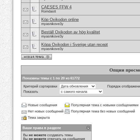
CAESES FFW 4
Romdastt
Köp Oxikodon online
myasnikove3y
Beställ Oxikodon av hög kvalitet
myasnikove3y
Köpa Oxikodon i Sverige utan recept
myasnikove3y
Опции просм
Показаны темы с 1 по 20 из 61772
Критерий сортировки
Порядок отображен
Показать
Новые сообщения
Популярная тема с новыми сообщениями
Нет новых сообщений
Популярная тема без новых сообщений
Тема закрыта
Ваши права в разделе
Вы
не можете
создавать темы
Вы
не можете
отвечать на сообщения