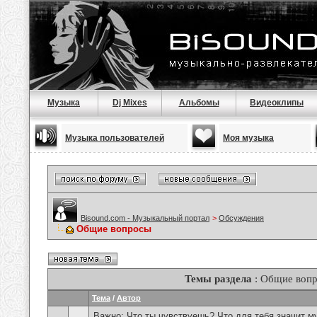
Музыка
Dj Mixes
Альбомы
Видеоклипы
Музыка пользователей
Моя музыка
Bisound.com - Музыкальный портал
>
Обсуждения
Общие вопросы
Темы раздела
: Общие воп
Тема
/
Автор
Важно:
Что ты чувствуешь? Что для тебя значит м