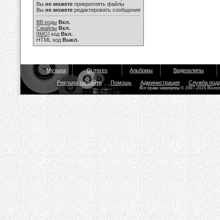
Вы
не можете
прикреплять файлы
Вы
не можете
редактировать сообщения
BB коды
Вкл.
Смайлы
Вкл.
[IMG]
код
Вкл.
HTML код
Выкл.
Музыка
Dj mixes
Альбомы
Видеоклипы
Реклама на сайте
Помощь
Администрация
Служба под
Все права защищены © 2007-2026 Bisou