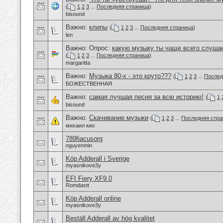
(
1
2
3
...
Последняя страница
)
bisound
Важно:
клипы
(
1
2
3
...
Последняя страница
)
len
Важно: Опрос:
какую музыку ты чаще всего слуша
(
1
2
3
...
Последняя страница
)
margaritta
Важно:
Музыка 80-х - это круто???
(
1
2
3
...
Послед
БОЖЕСТВЕННАЯ
Важно:
самая лучшая песня за всю историю!
(
1
bisound
Важно:
Скачивание музыки
(
1
2
3
...
Последняя стра
михаил кио
789fiacusorg
nguyenmin
Köp Adderall i Sverige
myasnikove3y
EFI Fiery XF9.0
Romdastt
Köp Adderall online
myasnikove3y
Beställ Adderall av hög kvalitet