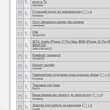
вход в Te
maxsima
Сучасний підхід до виробництва
(
1
2
)
Kostaray
Хочу оформити кредит без відмов
землянка
Ігри
Sonja159S
WTS: Apple iPhone 17 Pro Max $800,iPhone 16 Pro 
$800USD
sellcvvdumps22
Комфорт пациента
SeraphXS
Кредит онлайн
Скалли
Гармоничное сочетание классических форм
(
1
2
)
Kostaray
Торговые системы
KtoOn
Ваша ферма від проєкту до результату
(
1
2
)
Kostaray
Довідка для роботи за кордоном
(
1
2
)
Lossif