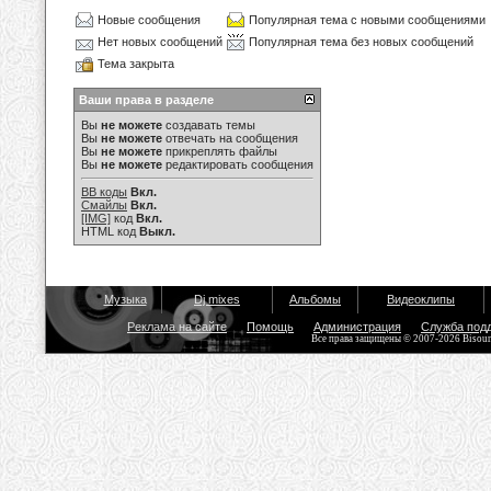
Новые сообщения
Популярная тема с новыми сообщениями
Нет новых сообщений
Популярная тема без новых сообщений
Тема закрыта
Ваши права в разделе
Вы
не можете
создавать темы
Вы
не можете
отвечать на сообщения
Вы
не можете
прикреплять файлы
Вы
не можете
редактировать сообщения
BB коды
Вкл.
Смайлы
Вкл.
[IMG]
код
Вкл.
HTML код
Выкл.
Музыка
Dj mixes
Альбомы
Видеоклипы
Реклама на сайте
Помощь
Администрация
Служба под
Все права защищены © 2007-2026 Bisou