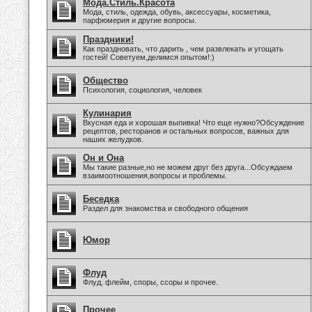
Мода.Стиль.Красота
Мода, стиль, одежда, обувь, аксессуары, косметика,
парфюмерия и другие вопросы.
Праздники!
Как праздновать, что дарить , чем развлекать и угощать
гостей! Советуем,делимся опытом!:)
Общество
Психология, социология, человек
Кулинария
Вкусная еда и хорошая выпивка! Что еще нужно?Обсуждение
рецептов, ресторанов и остальных вопросов, важных для
наших желудков.
Он и Она
Мы такие разные,но не можем друг без друга...Обсуждаем
взаимоотношения,вопросы и проблемы.
Беседка
Раздел для знакомства и свободного общения
Юмор
Флуд
Флуд, флейм, споры, ссоры и прочее.
Прочее