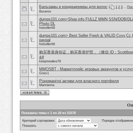
Бальзамы и кондиционеры для волос
(
1
2
3
...
Пос
Buranov
dumps101.com>Shop info FULLZ MMN,SSN/DOB/DL/
Photo DL
hotseller68
dumps101.com> Best Seller Fresh & VALID Cvvv,Cc,f
paypal
hotseller68
购买香港身份证，购买香港护照，（微信 ID：Scottbo
&#
keepmealive78
MMOSBT - Маркетплейс игровых аккаунтов и услуг
Gnev1
Різноманітні активи для власного портфеля
Manrianna
Оп
Показаны темы с 1 по 20 из 31578
Критерий сортировки
Порядок отображен
Показать