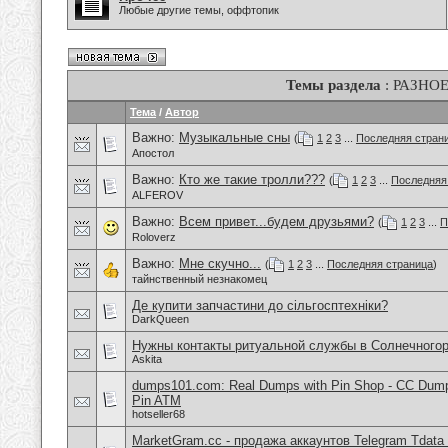
Любые другие темы, оффтопик
Темы раздела
: РАЗНО
Тема
/
Автор
Важно:
Музыкальные сны
(
1
2
3
...
Последняя стран
Апостол
Важно:
Кто же такие тролли???
(
1
2
3
...
Последняя
ALFEROV
Важно:
Всем привет...будем друзьями?
(
1
2
3
...
П
Roloverz
Важно:
Мне скучно...
(
1
2
3
...
Последняя страница
)
тайнственный незнакомец
Де купити запчастини до сільгосптехніки?
DarkQueen
Нужны контакты ритуальной службы в Солнечного
Askita
dumps101.com: Real Dumps with Pin Shop - CC Dum
Pin ATM
hotseller68
MarketGram.cc - продажа аккаунтов Telegram Tdata 