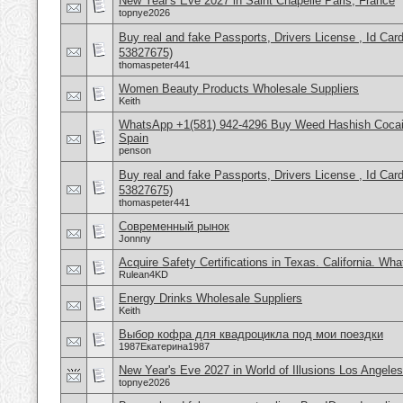
New Year's Eve 2027 in Saint Chapelle Paris, France
topnye2026
Buy real and fake Passports, Drivers License , Id
53827675)
thomaspeter441
Women Beauty Products Wholesale Suppliers
Keith
WhatsApp +1(581) 942-4296 Buy Weed Hashish Cocain
Spain
penson
Buy real and fake Passports, Drivers License , Id
53827675)
thomaspeter441
Современный рынок
Jonnny
Acquire Safety Certifications in Texas. California. Wh
Rulean4KD
Energy Drinks Wholesale Suppliers
Keith
Выбор кофра для квадроцикла под мои поездки
1987Екатерина1987
New Year's Eve 2027 in World of Illusions Los Angele
topnye2026