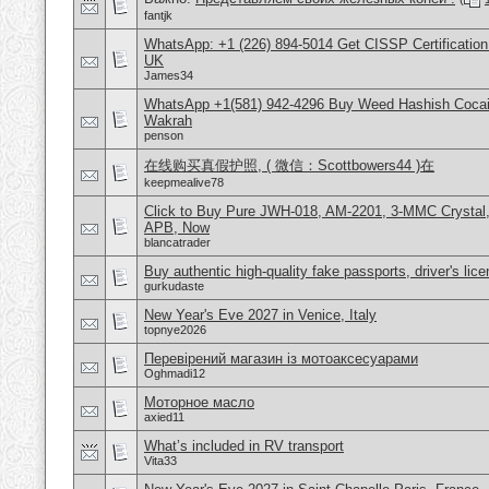
fantjk
WhatsApp: +1 (226) 894-5014​ Get CISSP Certification
UK
James34
WhatsApp +1(581) 942-4296 Buy Weed Hashish Cocain
Wakrah
penson
在线购买真假护照, ( 微信：Scottbowers44 )在
keepmealive78
Click to Buy Pure JWH-018, AM-2201, 3-MMC Crystal
APB, Now
blancatrader
Buy authentic high-quality fake passports, driver's lic
gurkudaste
New Year's Eve 2027 in Venice, Italy
topnye2026
Перевірений магазин із мотоаксесуарами
Oghmadi12
Моторное масло
axied11
What’s included in RV transport
Vita33