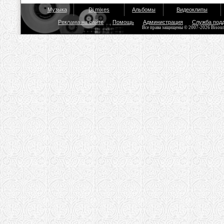
Музыка
Dj mixes
Альбомы
Видеоклипы
Реклама на сайте
Помощь
Администрация
Служба под
Все права защищены © 2007-2026 Bisou