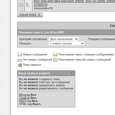
Buy real and fake passport online, Buy ID cards onli
3756974)
keepmealive78
Оп
Показаны темы с 1 по 20 из 1987
Критерий сортировки
Порядок отображен
Показать
Новые сообщения
Популярная тема с новыми сообщениями
Нет новых сообщений
Популярная тема без новых сообщений
Тема закрыта
Ваши права в разделе
Вы
не можете
создавать темы
Вы
не можете
отвечать на сообщения
Вы
не можете
прикреплять файлы
Вы
не можете
редактировать сообщения
BB коды
Вкл.
Смайлы
Вкл.
[IMG]
код
Вкл.
HTML код
Выкл.