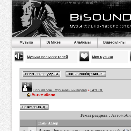
Музыка
Dj Mixes
Альбомы
Видеоклипы
Музыка пользователей
Моя музыка
Bisound.com - Музыкальный портал
>
РАЗНОЕ
Автомобили
Темы раздела
: Автомоби
Тема
/
Автор
Важно:
Представляем своих железных коней .
(