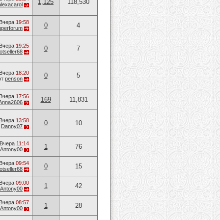
1,125
118,530
alexacarol
Вчера
19:58
0
4
uperforum
Вчера
19:25
0
7
otseller68
Вчера
18:20
0
5
от
penson
Вчера
17:56
169
11,831
Anna2606
Вчера
13:58
0
10
т
Danny07
Вчера
11:14
1
76
Antony00
Вчера
09:54
0
15
otseller68
Вчера
09:00
1
42
Antony00
Вчера
08:57
1
28
Antony00