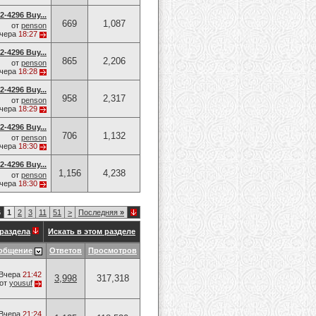
-4296 Buy...
669
1,087
от
penson
чера
18:27
-4296 Buy...
865
2,206
от
penson
чера
18:28
-4296 Buy...
958
2,317
от
penson
чера
18:29
-4296 Buy...
706
1,132
от
penson
чера
18:30
-4296 Buy...
1,156
4,238
от
penson
чера
18:30
6
1
2
3
11
51
>
Последняя
»
раздела
Искать в этом разделе
общение
Ответов
Просмотров
Вчера
21:42
3,998
317,318
от
yousuf
Вчера
21:24