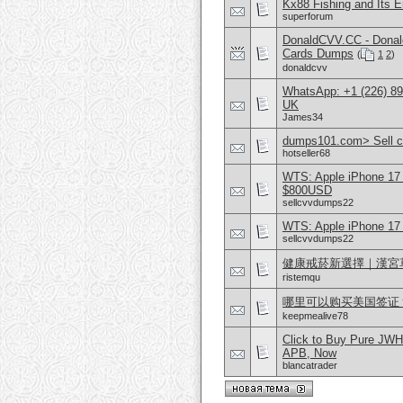
Kx88 Fishing and Its 
superforum
DonaldCVV.CC - Donal
Cards Dumps
(
1
2
)
donaldcvv
WhatsApp: +1 (226) 894
UK
James34
dumps101.com> Sell cv
hotseller68
WTS: Apple iPhone 17
$800USD
sellcvvdumps22
WTS: Apple iPhone 17
sellcvvdumps22
健康戒菸新選擇｜漢宮
ristemqu
哪里可以购买美国签证？购
keepmealive78
Click to Buy Pure JWH
APB, Now
blancatrader