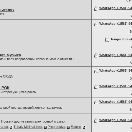
Се
WhatsApp +1(581) 942
нителях
лях
В
WhatsApp +1(581) 942
В
Temps libre e
В
ная музыка
WhatsApp +1(581) 942
а и всех направлений, которые можно отнести к
В
WhatsApp +1(581) 942
ам СЮДА!
В
WhatsApp +1(581) 942
й РОК
, интересующихся роком.
В
WhatsApp +1(581) 942
льной составляющей хип-хоп культуры.
В
WhatsApp +1(581) 942
, House и другие стили электронной музыки.
rance
,
Tribal / Minimal links
,
Progressive
,
Electro
,
В