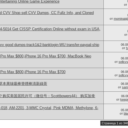
Entertaining Online Game Experience
от
d CVV Shop sell CVV Dumps, CC Fullz Info, and Cloned
от
mominaiq
-5014​ Get CISSP Certification Online without exam in USA,
о
v good dumps-track1&2-banklogin-WU transfer-paypal-ship
06.0
от
h
 Pro Max $800,iPhone 16 Pro Max $700, MacBook Neo
06.0
от
sellc
 Pro Max $800,iPhone 16 Pro Max $700
06.0
от
sellc
草本果味吸棒替煙棒清新綠茶
06.0
от
sam
买美国居民许可（微信号：Scottbowers44） 购买加拿
06.0
от
keep
-018, AM-2201, 3-MMC Crystal, Pink MDMA, Methylone, 6-
05.0
от
bl
Страница 1 из 34