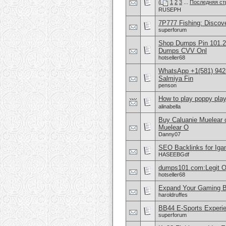
(
1
2
3
...
Последняя ст
RUSEPH
7P777 Fishing: Discov
superforum
Shop Dumps Pin 101.20
Dumps CVV Onl
hotseller68
WhatsApp +1(581) 942-
Salmiya Fin
penson
How to play poppy play
alinabella
Buy Caluanie Muelear
Muelear O
Danny07
SEO Backlinks for Iga
HASEEBGdf
dumps101.com:Legit O
hotseller68
Expand Your Gaming B
haroldruffes
BB44 E-Sports Experie
superforum