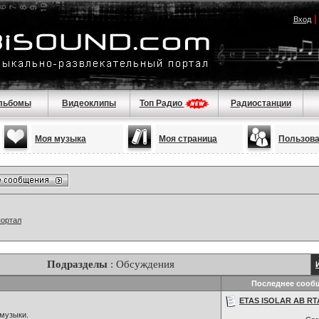
Вход
льбомы
Видеоклипы
Топ Радио
Радиостанции
Моя музыка
Моя страница
Пользов
портал
Подразделы
: Обсуждения
Последнее сооб
ETAS ISOLAR AB RTA
музыки.