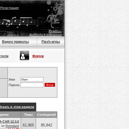
|
Регистрация
Помощь
Добавить в избранное
Видео приколы
Flash-игры
атели
Форум
Имя
Пароль
Искать в этом разделе
щение
Темы
Сообщений
-CAR 12.3.0
61,965
85,842
от
Romdastt