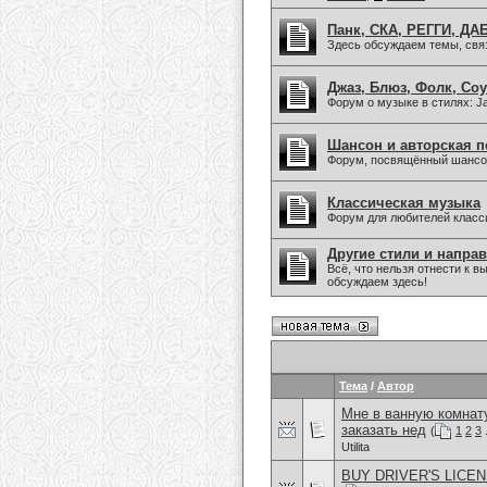
Панк, СКА, РЕГГИ, ДАБ
Здесь обсуждаем темы, связа
Джаз, Блюз, Фолк, Соу
Форум о музыке в стилях: Jaz
Шансон и авторская п
Форум, посвящённый шансон
Классическая музыка
Форум для любителей класс
Другие стили и напра
Всё, что нельзя отнести к
обсуждаем здесь!
Тема
/
Автор
Мне в ванную комнату
заказать нед
(
1
2
3
.
Utilita
BUY DRIVER'S LICENSE