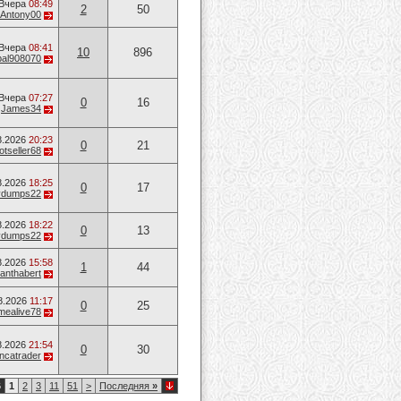
Вчера
08:49
2
50
Antony00
Вчера
08:41
10
896
bal908070
Вчера
07:27
0
16
т
James34
8.2026
20:23
0
21
otseller68
8.2026
18:25
0
17
vvdumps22
8.2026
18:22
0
13
vvdumps22
8.2026
15:58
1
44
anthabert
8.2026
11:17
0
25
mealive78
8.2026
21:54
0
30
ancatrader
6
1
2
3
11
51
>
Последняя
»