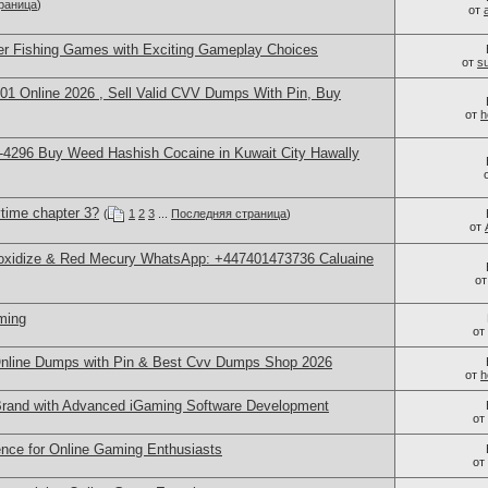
раница
)
от
er Fishing Games with Exciting Gameplay Choices
от
s
1 Online 2026 , Sell Valid CVV Dumps With Pin, Buy
от
h
4296 Buy Weed Hashish Cocaine in Kuwait City Hawally
time chapter 3?
(
1
2
3
...
Последняя страница
)
от
 oxidize & Red Mecury WhatsApp: +447401473736 Caluaine
о
ming
от
nline Dumps with Pin & Best Cvv Dumps Shop 2026
от
h
rand with Advanced iGaming Software Development
от
nce for Online Gaming Enthusiasts
от