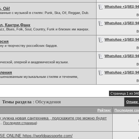
WhatsApp +1(581) 942
, Ой!
нные с музыкой в стилях: Punk, Ska, Oi!, Reggae, Dub.
В
WhatsApp +1(581) 942
л, Кантри,Фанк
z, Blues, Folk, Soul, Country, Funk и близких им жанрах.
В
WhatsApp +1(581) 942
есня
у и творчеству российских бардов.
В
WhatsApp +1(581) 942
ической, оперной и академической музыки.
В
вления
WhatsApp +1(581) 942
 вышеназванным музыкальным стилям и течениям,
В
Страница 1 из 34
Темы раздела
: Обсуждения
Опции 
Рейтинг
Последнее со
 нужна новая сантехника , подскажите где можно будет
..
Последняя страница
)
 ONLINE https://worldpassporte.com/