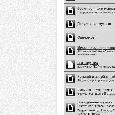
Все о группах и испол
Говорим о новых исполните
Популярная музыка
Фан-клубы
Металл и альтернатив
Форум для любителей металл
альтернативе.
ПОП-музыка
поклонники ПОП-музыки, в
Русский и зарубежны
Форум для рокеров и людей
ХИП-ХОП, РЭП, R'N'B
Форум, посвященный музыка
Электронная музыка
Drum'n'Bass, Trance, Techno
Подразделы
:
House
,
T
Techno
,
Breaks