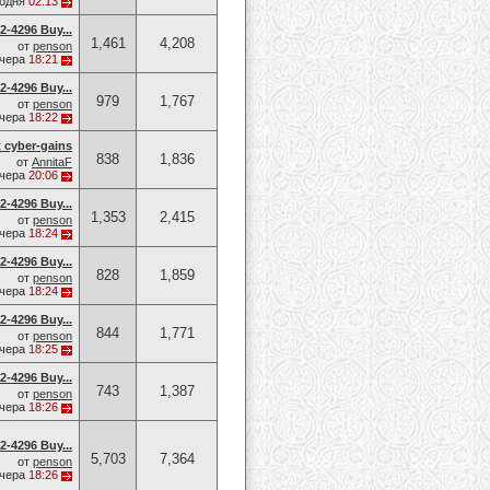
годня
02:13
-4296 Buy...
1,461
4,208
от
penson
чера
18:21
-4296 Buy...
979
1,767
от
penson
чера
18:22
t cyber-gains
838
1,836
от
AnnitaF
чера
20:06
-4296 Buy...
1,353
2,415
от
penson
чера
18:24
-4296 Buy...
828
1,859
от
penson
чера
18:24
-4296 Buy...
844
1,771
от
penson
чера
18:25
-4296 Buy...
743
1,387
от
penson
чера
18:26
-4296 Buy...
5,703
7,364
от
penson
чера
18:26