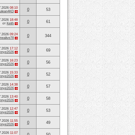
7.2026
08:10
0
53
ulean4KD
7.2026
18:48
0
61
от
Keith
7.2026
09:24
0
344
mealive78
7.2026
17:12
0
69
opnye2026
7.2026
16:23
0
56
opnye2026
7.2026
15:33
0
52
opnye2026
7.2026
14:38
0
57
opnye2026
7.2026
13:40
0
58
opnye2026
7.2026
12:47
0
53
opnye2026
7.2026
11:55
0
49
opnye2026
7.2026
11:07
0
50