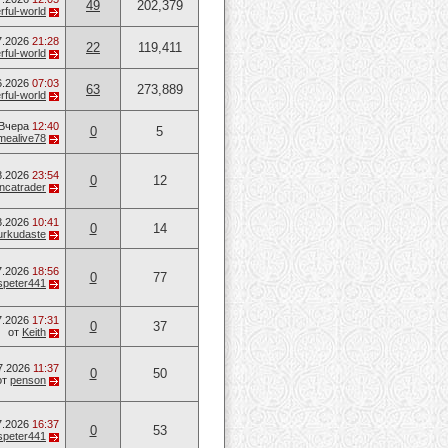
49
202,379
ful-world
7.2026
21:28
22
119,411
ful-world
6.2026
07:03
63
273,889
ful-world
Вчера
12:40
0
5
mealive78
8.2026
23:54
0
12
ancatrader
8.2026
10:41
0
14
urkudaste
7.2026
18:56
0
77
speter441
7.2026
17:31
0
37
от
Keith
7.2026
11:37
0
50
от
penson
7.2026
16:37
0
53
speter441