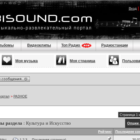
Вход
льбомы
Видеоклипы
Топ Радио
Радиостанции
Моя музыка
Моя страница
Пользов
портал
>
РАЗНОЕ
Страница 1 
ы раздела
: Культура и Искусство
Опции 
Рейтинг
Последнее со
зы ...
(
1
2
3
...
Последняя страница
)
20.0