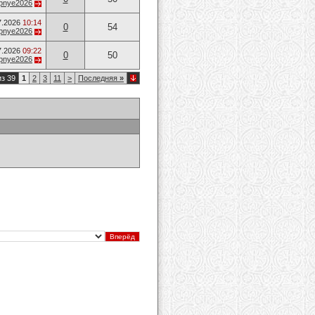
opnye2026
7.2026
10:14
0
54
opnye2026
7.2026
09:22
0
50
opnye2026
из 39
1
2
3
11
>
Последняя
»