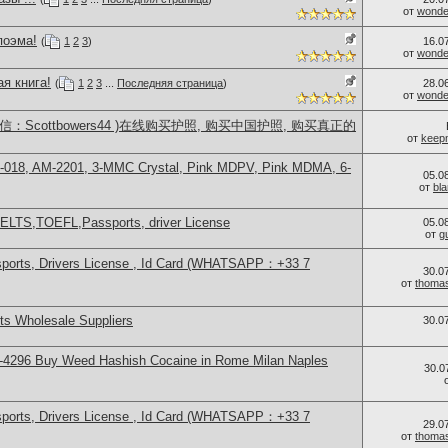
от
wonder
поэма!
(
1
2
3
)
16.0
от
wonder
я книга!
(
1
2
3
...
Последняя страница
)
28.0
от
wonder
：Scottbowers44 )在线购买护照, 购买中国护照, 购买真正的
от
keep
H-018, AM-2201, 3-MMC Crystal, Pink MDPV, Pink MDMA, 6-
05.0
от
bl
IELTS,TOEFL,Passports, driver License
05.0
от
g
sports, Drivers License , Id Card (WHATSAPP：+33 7
30.0
от
thoma
s Wholesale Suppliers
30.0
-4296 Buy Weed Hashish Cocaine in Rome Milan Naples
30.0
sports, Drivers License , Id Card (WHATSAPP：+33 7
29.0
от
thoma