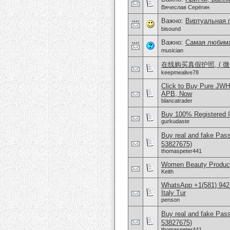
Вячеслав Серёгин
Важно:
Виртуальная 
bisound
Важно:
Самая любима
musician
在线购买真假护照, ( 微信
keepmealive78
Click to Buy Pure JW
APB, Now
blancatrader
Buy 100% Registered 
gurkudaste
Buy real and fake Pas
53827675)
thomaspeter441
Women Beauty Product
Keith
WhatsApp +1(581) 942
Italy Tur
penson
Buy real and fake Pas
53827675)
thomaspeter441