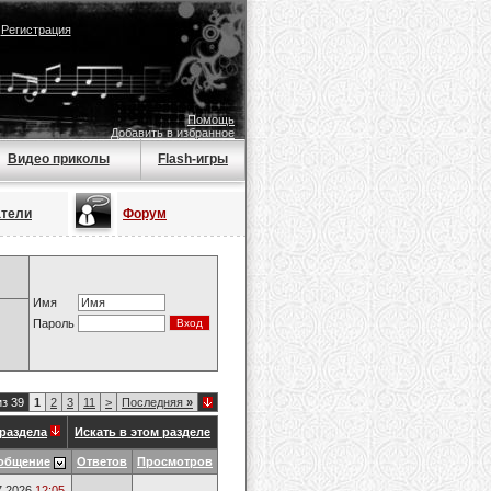
|
Регистрация
Помощь
Добавить в избранное
Видео приколы
Flash-игры
атели
Форум
Имя
Пароль
из 39
1
2
3
11
>
Последняя
»
раздела
Искать в этом разделе
общение
Ответов
Просмотров
7.2026
12:05