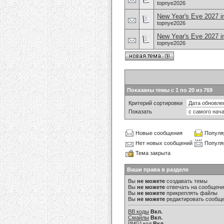
topnye2026
New Year's Eve 2027 in
topnye2026
New Year's Eve 2027 i
topnye2026
Показаны темы с 1 по 20 из 769
Критерий сортировки
Показать
Новые сообщения
Популя
Нет новых сообщений
Популя
Тема закрыта
Ваши права в разделе
Вы
не можете
создавать темы
Вы
не можете
отвечать на сообщен
Вы
не можете
прикреплять файлы
Вы
не можете
редактировать сообщ
BB коды
Вкл.
Смайлы
Вкл.
[IMG]
код
Вкл.