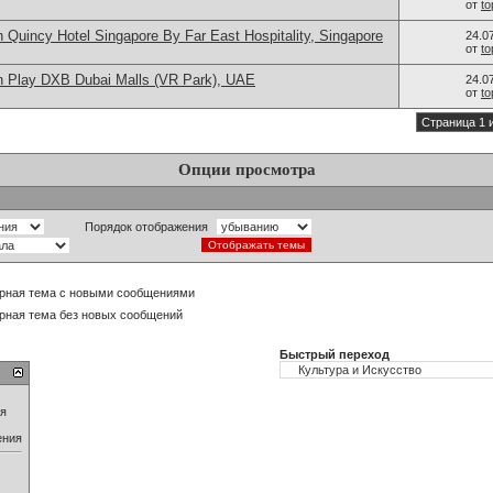
от
t
 Quincy Hotel Singapore By Far East Hospitality, Singapore
24.0
от
t
n Play DXB Dubai Malls (VR Park), UAE
24.0
от
t
Страница 1 
Опции просмотра
Порядок отображения
рная тема с новыми сообщениями
рная тема без новых сообщений
Быстрый переход
ия
ения