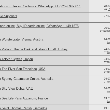
cations in Texas. California. WhatsApp: +1 (226) 894-5014
28.0
от
R
le Suppliers
27.0
port online, Buy ID cards online, (WhatsApp : +49 1575
26.0
от
keep
 Wurstelprater Vienna, Austria
24.0
от
t
n Vialand Theme Park and istanbul mall, Turkey
24.0
от
t
n Tokyo Skytree, Japan
24.0
от
t
n The Flyer San Francisco, USA
24.0
от
t
n Sydney Catamaran Cruise, Australia
24.0
от
t
n Sky View Dubai, UAE
24.0
от
t
n Sea Life Paris Aquarium, France
24.0
от
t
n Saint Thomas Parish, Barbados
24.0