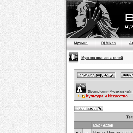
Музыка
Dj Mixes
А
Музыка пользователей
Bisound.com - Музыкальный 
Культура и Искусство
Тем
Тема
/
Автор
Важно:
Притчи, расска