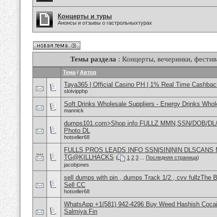
Концерты и туры
Анонсы и отзывы о гастрольныхтурах
Темы раздела
: Концерты, вечеринки, фестив
Тема
/
Автор
Taya365 | Official Casino PH | 1% Real Time Cashbac
slotvipphp
Soft Drinks Wholesale Suppliers - Energy Drinks Whol
mannick
dumps101.com>Shop info FULLZ MMN,SSN/DOB/DL/
Photo DL
hotseller68
FULLS PROS LEADS INFO SSN|SIN|NIN DLSCANS
TG@KILLHACKS
(
1
2
3
...
Последняя страница
)
jacobjones
sell dumps with pin , dumps Track 1/2 , cvv fullzT
Sell CC
hotseller68
WhatsApp +1(581) 942-4296 Buy Weed Hashish Cocain
Salmiya Fin