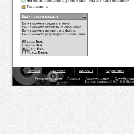
Нет новых сообщений
Популярная тема без новых сообщений
Тема закрыта
Ваши права в разделе
Вы
не можете
создавать темы
Вы
не можете
отвечать на сообщения
Вы
не можете
прикреплять файлы
Вы
не можете
редактировать сообщения
BB коды
Вкл.
Смайлы
Вкл.
[IMG]
код
Вкл.
HTML код
Выкл.
Музыка
Dj mixes
Альбомы
Видеоклипы
Реклама на сайте
Помощь
Администрация
Служба под
Все права защищены © 2007-2026 Bisou