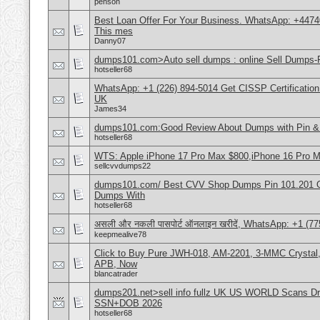
penson
Best Loan Offer For Your Business. WhatsApp: +4474
This mes
Danny07
dumps101.com>Auto sell dumps : online Sell Dumps-F
hotseller68
WhatsApp: +1 (226) 894-5014​ Get CISSP Certification
UK
James34
dumps101.com:Good Review About Dumps with Pin & 
hotseller68
WTS: Apple iPhone 17 Pro Max $800,iPhone 16 Pro 
sellcvvdumps22
dumps101.com/ Best CVV Shop Dumps Pin 101.201 Onl
Dumps With
hotseller68
असली और नकली पासपोर्ट ऑनलाइन खरीदें, WhatsApp: +1 (77
keepmealive78
Click to Buy Pure JWH-018, AM-2201, 3-MMC Crystal
APB, Now
blancatrader
dumps201.net>sell info fullz UK US WORLD Scans Dri
SSN+DOB 2026
hotseller68