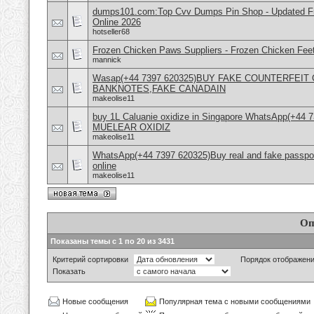
dumps101.com:Top Cvv Dumps Pin Shop - Updated Fre
Online 2026
hotseller68
Frozen Chicken Paws Suppliers - Frozen Chicken Feet
mannick
Wasap(+44 7397 620325)BUY FAKE COUNTERFEI
BANKNOTES,FAKE CANADAIN
makeolise11
buy 1L Caluanie oxidize in Singapore WhatsApp(+44
MUELEAR OXIDIZ
makeolise11
WhatsApp(+44 7397 620325)Buy real and fake passpor
online
makeolise11
Оп
Показаны темы с 1 по 20 из 3431
Критерий сортировки
Порядок отображен
Показать
Новые сообщения
Популярная тема с новыми сообщениями