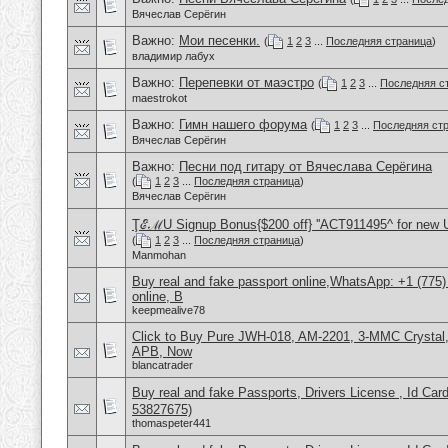
Вячеслав Серёгин
Важно:
Мои песенки.
(
1
2
3
...
Последняя страница
)
владимир лабух
Важно:
Перепевки от маэстро
(
1
2
3
...
Последняя с
maestrokot
Важно:
Гимн нашего форума
(
1
2
3
...
Последняя ст
Вячеслав Серёгин
Важно:
Песни под гитару от Вячеслава Серёгина
(
1
2
3
...
Последняя страница
)
Вячеслав Серёгин
ŢℰℳU Signup Bonus{$200 off} ''ACT911495^ for new 
(
1
2
3
...
Последняя страница
)
Manmohan
Buy real and fake passport online,WhatsApp: +1 (775
online, B
keepmealive78
Click to Buy Pure JWH-018, AM-2201, 3-MMC Crystal
APB, Now
blancatrader
Buy real and fake Passports, Drivers License , Id
53827675)
thomaspeter441