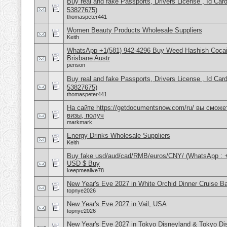
Buy real and fake Passports, Drivers License , Id
53827675)
thomaspeter441
Women Beauty Products Wholesale Suppliers
Keith
WhatsApp +1(581) 942-4296 Buy Weed Hashish Cocai
Brisbane Austr
penson
Buy real and fake Passports, Drivers License , Id
53827675)
thomaspeter441
На сайте https://getdocumentsnow.com/ru/ вы сможе
визы, получ
markmark
Energy Drinks Wholesale Suppliers
Keith
Buy fake usd/aud/cad/RMB/euros/CNY/ (WhatsApp : 
USD $ Buy
keepmealive78
New Year's Eve 2027 in White Orchid Dinner Cruise B
topnye2026
New Year's Eve 2027 in Vail, USA
topnye2026
New Year's Eve 2027 in Tokyo Disneyland & Tokyo D