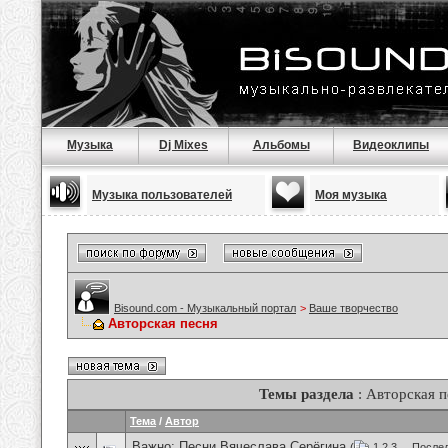
Музыка
Dj Mixes
Альбомы
Видеоклипы
Музыка пользователей
Моя музыка
Bisound.com - Музыкальный портал
>
Ваше творчество
Авторская песня
Темы раздела
: Авторская п
Тема
/
Автор
Важно:
Песни Вячеслава Серёгина
(
1
2
3
...
Послед