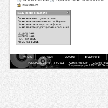
Нет новых сообщений
Популярная тема без новых сообщений
Тема закрыта
Ваши права в разделе
Вы
не можете
создавать темы
Вы
не можете
отвечать на сообщения
Вы
не можете
прикреплять файлы
Вы
не можете
редактировать сообщения
BB коды
Вкл.
Смайлы
Вкл.
[IMG]
код
Вкл.
HTML код
Выкл.
Музыка
Dj mixes
Альбомы
Видеоклипы
Реклама на сайте
Помощь
Администрация
Служба под
Все права защищены © 2007-2026 Bisou