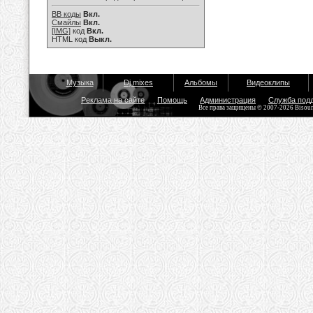
BB коды
Вкл.
Смайлы
Вкл.
[IMG]
код
Вкл.
HTML код
Выкл.
Музыка
Dj mixes
Альбомы
Видеоклипы
Реклама на сайте
Помощь
Администрация
Служба под
Все права защищены © 2007-2026 Bisou