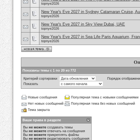
topnye2026
New Year's Eve 2027 in Sydney Catamaran Cruise, Aus
topnye2026
New Year's Eve 2027 in Sky View Dubai, UAE
topnye2026
New Year's Eve 2027 in Sea Life Paris Aquarium, Fra
topnye2026
Оп
Показаны темы с 1 по 20 из 772
Критерий сортировки
Порядок отображен
Показать
Новые сообщения
Популярная тема с новыми сообщениями
Нет новых сообщений
Популярная тема без новых сообщений
Тема закрыта
Ваши права в разделе
Вы
не можете
создавать темы
Вы
не можете
отвечать на сообщения
Вы
не можете
прикреплять файлы
Вы
не можете
редактировать сообщения