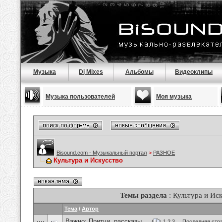
Музыка
Dj Mixes
Альбомы
Видеоклипы
Музыка пользователей
Моя музыка
Bisound.com - Музыкальный портал
>
РАЗНОЕ
Культура и Искусство
Темы раздела
: Культура и Ис
Тема
/
Автор
Важно:
Притчи, рассказы ...
(
1
2
3
...
Последняя стр