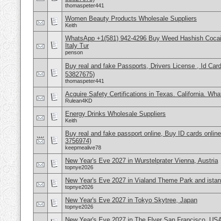
thomaspeter441
Women Beauty Products Wholesale Suppliers
Keith
WhatsApp +1(581) 942-4296 Buy Weed Hashish Cocai
Italy Tur
penson
Buy real and fake Passports, Drivers License , Id
53827675)
thomaspeter441
Acquire Safety Certifications in Texas. California. Wh
Rulean4KD
Energy Drinks Wholesale Suppliers
Keith
Buy real and fake passport online, Buy ID cards onli
3756974)
keepmealive78
New Year's Eve 2027 in Wurstelprater Vienna, Austria
topnye2026
New Year's Eve 2027 in Vialand Theme Park and istan
topnye2026
New Year's Eve 2027 in Tokyo Skytree, Japan
topnye2026
New Year's Eve 2027 in The Flyer San Francisco, US