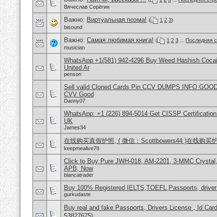
Вячеслав Серёгин
Важно:
Виртуальная поэма!
(
1
2
3
)
bisound
Важно:
Самая любимая книга!
(
1
2
3
...
Последняя с
musician
WhatsApp +1(581) 942-4296 Buy Weed Hashish Cocai
United Ar
penson
Sell valid Cloned Cards Pin CCV DUMPS INFO GOOD
CVV Good
Danny07
WhatsApp: +1 (226) 894-5014​ Get CISSP Certification
UK
James34
在线购买真假护照, ( 微信：Scottbowers44 )在线购
keepmealive78
Click to Buy Pure JWH-018, AM-2201, 3-MMC Crysta
APB, Now
blancatrader
Buy 100% Registered IELTS,TOEFL,Passports, driver
gurkudaste
Buy real and fake Passports, Drivers License , Id
53827675)