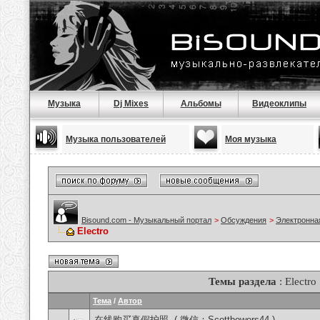
Музыка
Dj Mixes
Альбомы
Видеоклипы
Музыка пользователей
Моя музыка
Bisound.com - Музыкальный портал
>
Обсуждения
>
Электронна
Electro
Темы раздела
: Electro
Тема
/
Автор
在线购买真假护照, ( 微信：Scottbowers44 )