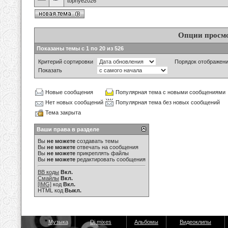
topnye2026
Опции просм
Показаны темы с 1 по 20 из 526
Критерий сортировки
Порядок отображен
Показать
Новые сообщения
Популярная тема с новыми сообщениями
Нет новых сообщений
Популярная тема без новых сообщений
Тема закрыта
Ваши права в разделе
Вы
не можете
создавать темы
Вы
не можете
отвечать на сообщения
Вы
не можете
прикреплять файлы
Вы
не можете
редактировать сообщения
BB коды
Вкл.
Смайлы
Вкл.
[IMG]
код
Вкл.
HTML код
Выкл.
Музыка
Dj mixes
Альбомы
Видеоклипы