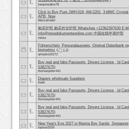
keepmealive78
Click to Buy Pure JWH-018, AM-2201, 3-MMC Crystal
APB, Now
blancatrader
购买护照 购买外交护照 WhatsApp +12362397630 E-Mai
info@reisedokumenteonline.com 中国在线申请护照
minex
Führerschein, Personalausweis, Original Datenbank reg
biometrisc
(
1
2
)
qmrjuke20272
Buy real and fake Passports, Drivers License , Id
53827675)
thomaspeter441
Diapers wholesale Suppliers
Keith
Buy real and fake Passports, Drivers License , Id
53827675)
thomaspeter441
Buy real and fake Passports, Drivers License , Id
53827675)
thomaspeter441
New Year's Eve 2027 in Marina Bay Sands, Singapore
topnye2026