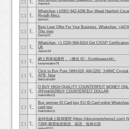
mannick
WhatsApp +1(581) 942-4296 Buy Weed Hashish Cocain
Riyadh Mecc
penson
Best Loan Offer For Your Business. WhatsApp: +4474
This mes
Danny07
WhatsApp: +1 (226) 894-5014​ Get CISSP Certification
UK
James34
網上買真假護照，（微信 ID：Scottbowers44）
keepmealive78
Click to Buy Pure JWH-018, AM-2201, 3-MMC Crystal
APB, Now
blancatrader
O BUY HIGH QUALITY COUNTERFEIT MONEY ONLI
@Frink002}BUY COUNTERFEIT DOLLAR
makeolise11
Buy german ID Card,buy EU ID Card online WhatsApp
card,resi
makeolise11
如何在線上取得護照 (https://documentshome1.com) (Wh
7389) 購買假居留證、簽證、假身分證
global2023