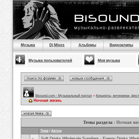
Музыка
Dj Mixes
Альбомы
Видеоклипы
Музыка пользователей
Моя музыка
Bisound.com - Музыкальный портал
>
Концерты, вечеринки, фес
Ночная жизнь
Темы раздела
: Ночная жи
Тема
/
Автор
Soft Drinks Wholesale Suppliers - Energy Drinks Whol