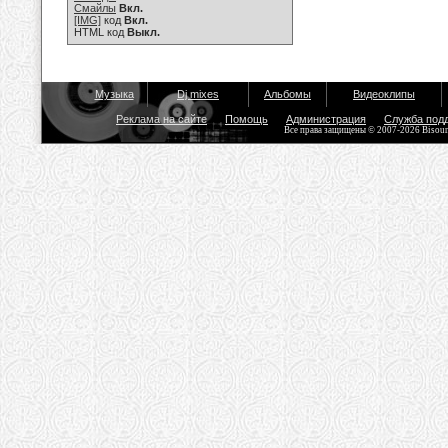
Смайлы
Вкл.
[IMG]
код
Вкл.
HTML код
Выкл.
Музыка
Dj mixes
Альбомы
Видеоклипы
Реклама на сайте
Помощь
Администрация
Служба под
Все права защищены © 2007-2026 Bisou