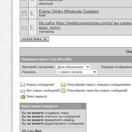
wilsonyati
Energy Drinks Wholesale Suppliers
Keith
На сайте https://getdocumentsnow.com/ru/ вы сможе
визы, получ
mamaking
Оп
Показаны темы с 1 по 20 из 851
Критерий сортировки
Порядок отображен
Показать
Новые сообщения
Популярная тема с новыми сообщениями
Нет новых сообщений
Популярная тема без новых сообщений
Тема закрыта
Ваши права в разделе
Вы
не можете
создавать темы
Вы
не можете
отвечать на сообщения
Вы
не можете
прикреплять файлы
Вы
не можете
редактировать сообщения
BB коды
Вкл.