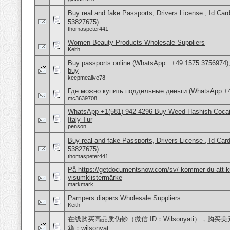
Buy real and fake Passports, Drivers License , Id
53827675)
thomaspeter441
Women Beauty Products Wholesale Suppliers
Keith
Buy passports online (WhatsApp : +49 1575 3756974),
buy
keepmealive78
Где можно купить поддельные деньги (WhatsApp +
mc3639708
WhatsApp +1(581) 942-4296 Buy Weed Hashish Cocai
Italy Tur
penson
Buy real and fake Passports, Drivers License , Id
53827675)
thomaspeter441
På https://getdocumentsnow.com/sv/ kommer du att ku
visumklistermärke
markmark
Pampers diapers Wholesale Suppliers
Keith
在线购买高品质伪钞（微信 ID：Wilsonyati），购买美元
箱：wilsonyat