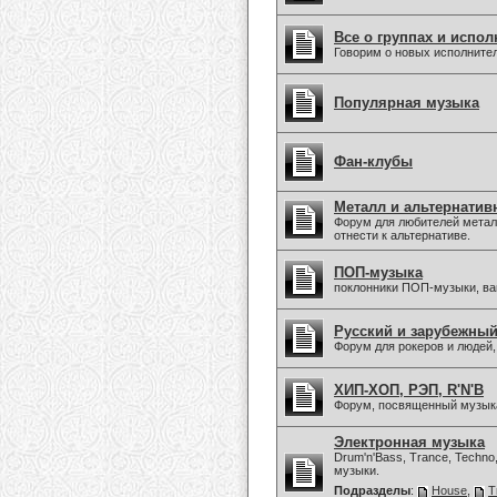
Все о группах и испол
Говорим о новых исполните
Популярная музыка
Фан-клубы
Металл и альтернатив
Форум для любителей метал
отнести к альтернативе.
ПОП-музыка
поклонники ПОП-музыки, в
Русский и зарубежны
Форум для рокеров и людей
ХИП-ХОП, РЭП, R'N'B
Форум, посвященный музыка
Электронная музыка
Drum'n'Bass, Trance, Techno
музыки.
Подразделы
:
House
,
T