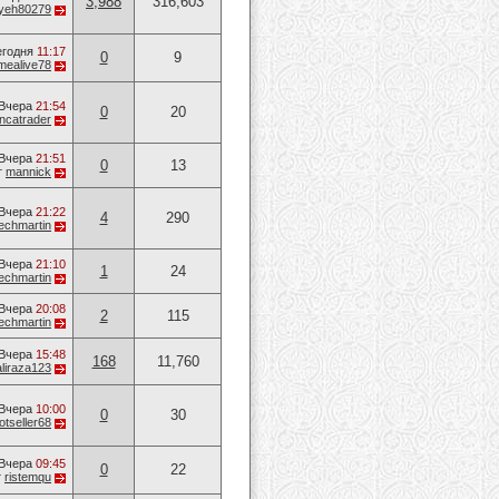
3,988
316,603
yeh80279
егодня
11:17
0
9
mealive78
Вчера
21:54
0
20
ancatrader
Вчера
21:51
0
13
т
mannick
Вчера
21:22
4
290
techmartin
Вчера
21:10
1
24
techmartin
Вчера
20:08
2
115
techmartin
Вчера
15:48
168
11,760
aliraza123
Вчера
10:00
0
30
otseller68
Вчера
09:45
0
22
т
ristemqu