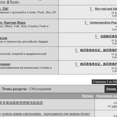
chno
,
Breaks
, Ой!
Buy real and fak
нные с музыкой в стилях: Punk, Ska, Oi!,
от
k
Се
л, Кантри,Фанк
Understanding Popu
z, Blues, Folk, Soul, Country, Funk и
Се
在线购买真假
есня
от
k
у и творчеству российских бардов.
Се
购买香港身份证，购买香港护照
ической, оперной и академической
от
k
Се
вления
购买香港身份证，购买香港护照
 вышеназванным музыкальным стилям и
от
k
Се
Страница 1 из 34
Темы раздела
: Обсуждения
Опции 
Рейтинг
Последнее со
草本果味吸棒替煙棒清新綠茶
Се
от
sam
 нужна новая сантехника , подскажите где можно будет
Се