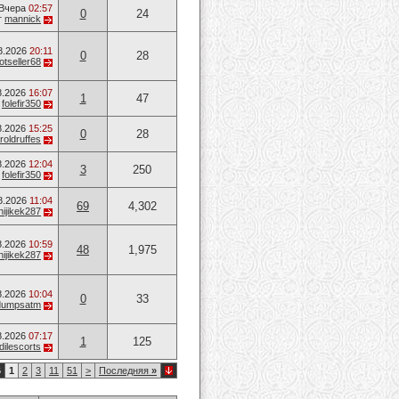
Вчера
02:57
0
24
т
mannick
8.2026
20:11
0
28
otseller68
8.2026
16:07
1
47
т
folefir350
8.2026
15:25
0
28
roldruffes
8.2026
12:04
3
250
т
folefir350
8.2026
11:04
69
4,302
hijikek287
8.2026
10:59
48
1,975
hijikek287
8.2026
10:04
0
33
dumpsatm
8.2026
07:17
1
125
dilescorts
6
1
2
3
11
51
>
Последняя
»