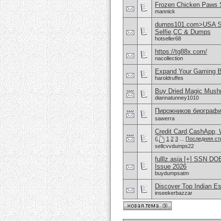
Frozen Chicken Paws S
mannick
dumps101.com>USA SS
Selfie,CC & Dumps
hotseller68
https://tg88x.com/
nacollection
Expand Your Gaming B
haroldruffes
Buy Dried Magic Mush
diannatunney1010
Пирожников биограф
sawerra
Credit Card,CashApp, 
(
1
2
3
...
Последняя ст
sellcvvdumps22
fulllz.asia [+] SSN 
Issue 2026
buydumpsatm
Discover Top Indian E
inseekerbazzar