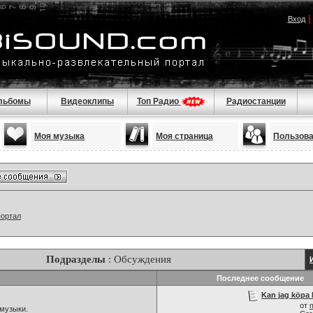
Вход
льбомы
Видеоклипы
Топ Радио
Радиостанции
Моя музыка
Моя страница
Пользов
портал
Подразделы
: Обсуждения
Последнее сообщение
Kan jag köpa 
от
музыки.