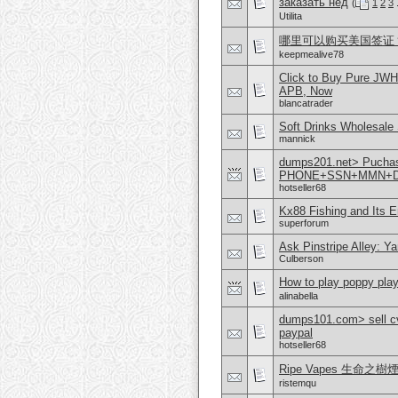
заказать нед
(
1
2
3
.
Utilita
哪里可以购买美国签证？购
keepmealive78
Click to Buy Pure JWH
APB, Now
blancatrader
Soft Drinks Wholesale 
mannick
dumps201.net> Puchase
PHONE+SSN+MMN+D
hotseller68
Kx88 Fishing and Its 
superforum
Ask Pinstripe Alley: Y
Culberson
How to play poppy play
alinabella
dumps101.com> sell cvv
paypal
hotseller68
Ripe Vapes 生
ristemqu