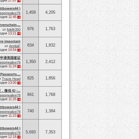
годня
17:07
owers44 )
1,458
4,205
eepmealive78
годня
11:45
rerschein,...
976
1,763
от
folefir350
годня
13:21
re important
834
1,832
от
AnnitaF
годня
14:54
申请美国签证
1,350
2,412
eepmealive78
годня
11:24
Passports,...
825
1,856
т
Travis Head
годня
13:00
 ID :...
841
1,768
eepmealive78
годня
11:25
owers44 )
740
1,384
eepmealive78
годня
11:23
owers44 )
5,693
7,353
eepmealive78
годня
12:18