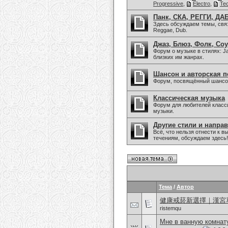
Progressive
,
Electro
,
Te
Панк, СКА, РЕГГИ, ДАБ
Здесь обсуждаем темы, связа
Reggae, Dub.
Джаз, Блюз, Фолк, Соу
Форум о музыке в стилях: Jaz
близких им жанрах.
Шансон и авторская п
Форум, посвящённый шансон
Классическая музыка
Форум для любителей класс
музыки.
Другие стили и напра
Всё, что нельзя отнести к
течениям, обсуждаем здесь!
Тема
/
Автор
健康戒菸新選擇｜漢宮
ristemqu
Мне в ванную комнату