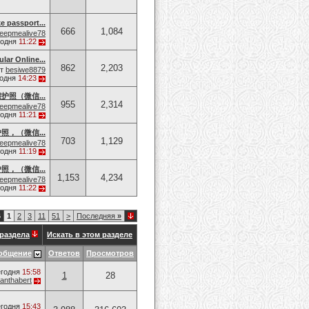
e passport...
666
1,084
eepmealive78
годня
11:22
lar Online...
862
2,203
от
besiwe8879
годня
14:23
护照（微信...
955
2,314
eepmealive78
годня
11:21
，（微信...
703
1,129
eepmealive78
годня
11:19
，（微信...
1,153
4,234
eepmealive78
годня
11:22
6
1
2
3
11
51
>
Последняя
»
раздела
Искать в этом разделе
общение
Ответов
Просмотров
годня
15:58
1
28
anthabert
годня
15:43