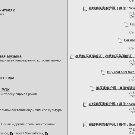
Се
在线购买真假护照, ( 微信：Scottb
нителях
от
k
лях
Се
Füh
Се
Far mo
Се
ная музыка
在线购买真假签证，在线购买美国签证，
ла и всех направлений, которые можно
от
k
Се
Buy real and fake 
о
ам СЮДА!
Се
购买真假护照、真假驾驶证，微信
й РОК
от
k
, интересующихся роком.
Се
在线购买真假护照, ( 微信：Scottb
от
k
льной составляющей хип-хоп культуры.
Се
, House и другие стили электронной
在线购买真假护照, ( 微信：Scottb
от
k
Се
rance
,
Tribal / Minimal links
,