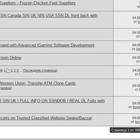
uppliers - Frozen Chicken Feet Suppliers
о
N,Canada SIN,UK NIN,USA SSN DL front back with
04.0
от
h
04.0
о
rand with Advanced iGaming Software Development
04.0
от
ha
room Online
04.0
о
ия
(
1
2
3
...
Последняя страница
)
04.0
от
Western Union, Transfer,ATM Clone Cards
04.0
раница
)
от
DOB SIN UK | FULL INFO ON SSNDOB | REAL DL Fullz with
04.0
от
buy
scorts on Trusted Classified Website SeekerBazzar
04.0
от
luv
Страница 1 из 34