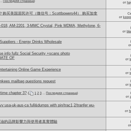
..
Последняя страница
)
от
ha
买美国居民许可（微信号：Scottbowers44） 购买加拿
С
от
keep
-018, AM-2201, 3-MMC Crystal, Pink MDMA, Methylone, 6-
от
bl
Suppliers - Energy Drinks Wholesale
о
 info fullz Social Security +scans photo
ATE OF
от
Entertaining Online Game Experience
от
ankees mailbag questions request
от
time chapter 3?
(
1
2
3
...
Последняя страница
)
от
:usa-uk-aus-ca full&dumps with pin/trac1,2/tranfer wu-
от
h
命之樹煙油的品牌影響力與使用者真實體驗
о