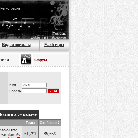
|
Регистрация
Помощь
Добавить в избранное
Видео приколы
Flash-игры
атели
Форум
Имя
Пароль
Искать в этом разделе
Темы
Сообщений
Ksalol 1mg...
61,791
85,656
myasnikove3y