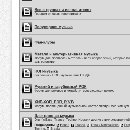
Все о группах и исполнителях
Говорим о новых исполнителях
Популярная музыка
Фан-клубы
Металл и альтернативная музыка
Форум для любителей металла и всех направлений, которые мо
альтернативе.
ПОП-музыка
поклонники ПОП-музыки, вам СЮДА!
Русский и зарубежный РОК
Форум для рокеров и людей, интересующихся роком.
ХИП-ХОП, РЭП, R'N'B
Форум, посвященный музыкальной составляющей хип-хоп куль
Электронная музыка
Drum'n'Bass, Trance, Techno, House и другие стили электронной
Подразделы
:
House
,
Trance
,
Tribal / Minimal links
,
Pro
Techno
,
Breaks