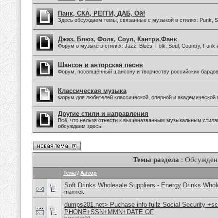
Панк, СКА, РЕГГИ, ДАБ, Ой!
Здесь обсуждаем темы, связанные с музыкой в стилях: Punk, Sk
Джаз, Блюз, Фолк, Соул, Кантри,Фанк
Форум о музыке в стилях: Jazz, Blues, Folk, Soul, Country, Funk
Шансон и авторская песня
Форум, посвящённый шансону и творчеству российских бардов
Классическая музыка
Форум для любителей классической, оперной и академической 
Другие стили и направления
Всё, что нельзя отнести к вышеназванным музыкальным стиля
обсуждаем здесь!
Темы раздела
: Обсужден
Тема
/
Автор
Soft Drinks Wholesale Suppliers - Energy Drinks Whol
mannick
dumps201.net> Puchase info fullz Social Security +s
PHONE+SSN+MMN+DATE OF