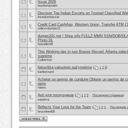
Issue 2026
buydumpsatm
Discover Top Indian Escorts on Trusted Classified W
inseekerbazzar
Credit Card,CashApp, Western Union, Transfer,ATM C
sellcvvdumps22
dumps201.net ! Shop info FULLZ MMN,SSN/DOB/DL/
Photo DL
hotseller68
This Working day in just Braves Record: Atlanta selec
supreme
Culberson
lietuvišką vairuotojo pažymėjimą
(
1
2
3
)
karlbernard
Acheter un permis de conduire Obtenir un permis de co
perm
minex
Акб для погрузчиков
(
1
2
3
...
Последняя страница
)
sawerra
Reflects Your Love for the Team
(
1
2
3
...
Последняя 
bruceleed05