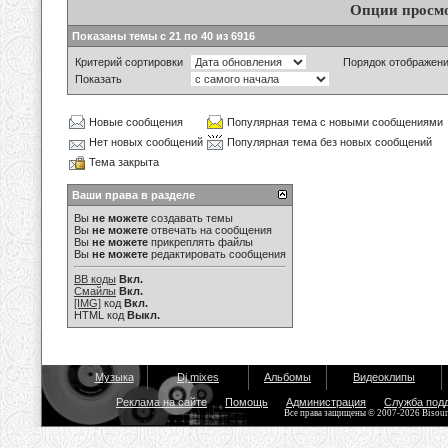
Опции просм
Показаны темы с 21 по 40 из 6916
Критерий сортировки
Порядок отображен
Показать
Новые сообщения
Популярная тема с новыми сообщениями
Нет новых сообщений
Популярная тема без новых сообщений
Тема закрыта
Ваши права в разделе
Вы
не можете
создавать темы
Вы
не можете
отвечать на сообщения
Вы
не можете
прикреплять файлы
Вы
не можете
редактировать сообщения
BB коды
Вкл.
Смайлы
Вкл.
[IMG]
код
Вкл.
HTML код
Выкл.
Музыка
Dj mixes
Альбомы
Видеоклипы
Реклама на сайте
Помощь
Администрация
Служба под
Все права защищены © 2007-2026 Bisou