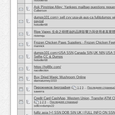
hotseller68
Ask Pinstripe Alley: Yankees mailbag questions reque
Culberson
dumps101.com> sell cvv:usa-uk-aus-ca full&dumps with
paypal
hotseller68
Ripe Vapes 生命之樹煙油的品牌影響力與使用者真實
ristemqu
Frozen Chicken Paws Suppliers - Frozen Chicken Feet
mannick
dumps101.com>USA SSN,Canada SIN,UK NIN,USA SSN
Selfie,CC & Dumps
hotseller68
https://tg88x.com/
nacollection
Buy Dried Magic Mushroom Online
diannatunney1010
Пирожников биография
(
1
2
3
...
Последняя страница
sawerra
Credit Card,CashApp, Western Union, Transfer,ATM C
(
1
2
3
...
Последняя страница
)
sellcvvdumps22
fulllz.asia [+] SSN DOB SIN UK | FULL INFO ON SSN