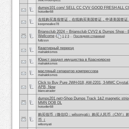
sellcvvdumps22
dumps101.com/ SELL CC CVV GOOD FRESH ALL 
hotseller68
在线购买真假签证，在线购买美国签证，申请美国签证
keepmealive78
Briansclub 2024 – Briansclub CVV2 & Dumps Shop - 
Wellcome
(
1
2
3
...
Последняя страница
)
fullzssn
Квартирный переезд
mahaleksmos
Юрист раздел имущества в Красноярске
mahaleksmos
масляный сепаратор компрессора
mahaleksmos
Click to Buy Pure JWH-018, AM-2201, 3-MMC Crystal
APB, Now
blancatrader
dumps201.net>Shop Dumps Track 1&2 magnetic stripe
MMN DOB DL
hotseller68
购买假币（微信ID：wilsonyati）购买人民币（CNY
币（
wilsonyati