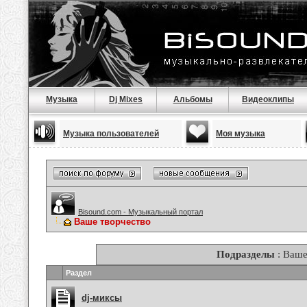
Музыка
Dj Mixes
Альбомы
Видеоклипы
Музыка пользователей
Моя музыка
Bisound.com - Музыкальный портал
Ваше творчество
Подразделы
: Ваше
Раздел
dj-миксы