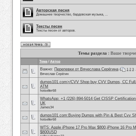
Авторская песня
Домашнее творчество, бардовская музыка, ...
Тексты песен
Тексты песен от авторов.
Темы раздела
: Ваше творче
Тема
/
Автор
Важно:
Перепевки от Вячеслава Серёгина
(
1
2
3
.
Вячеслав Серёгин
dumps101.com>/CVV Shop buy CVV Dumps, CC Fullz
ATM
hotseller68
WhatsApp: +1 (226) 894-5014​ Get CISSP Certification
UK
James34
dumps101.com:Buying Dumps with Pin & Best Cvv S
hotseller68
WTS: Apple iPhone 17 Pro Max $800,iPhone 16 Pro 
$800USD