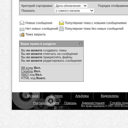
Критерий сортировки
Порядок отображен
Показать
Новые сообщения
Популярная тема с новыми сообщениями
Нет новых сообщений
Популярная тема без новых сообщений
Тема закрыта
Ваши права в разделе
Вы
не можете
создавать темы
Вы
не можете
отвечать на сообщения
Вы
не можете
прикреплять файлы
Вы
не можете
редактировать сообщения
BB коды
Вкл.
Смайлы
Вкл.
[IMG]
код
Вкл.
HTML код
Выкл.
Музыка
Dj mixes
Альбомы
Видеоклипы
Реклама на сайте
Помощь
Администрация
Служба под
Все права защищены © 2007-2026 Bisou