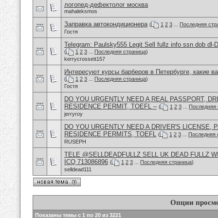
логопед-дефектолог москва
mahaleksmos
Заправка автокондиционера
(
1
2
3
...
Последняя стр
Гостя
Telegram: Paulsky555 Legit Sell fullz info ssn dob d
(
1
2
3
...
Последняя страница
)
kerrycrossett157
Интересуют курсы барберов в Петербурге, какие в
(
1
2
3
...
Последняя страница
)
Гостя
DO YOU URGENTLY NEED A REAL PASSPORT, DRI
RESIDENCE PERMIT, TOEFL –
(
1
2
3
...
Последняя 
jerryroy
DO YOU URGENTLY NEED A DRIVER'S LICENSE, P
RESIDENCE PERMITS, TOEFL
(
1
2
3
...
Последняя 
RUSEPH
TELE @SELLDEADFULLZ SELL UK DEAD FULLZ W
ICQ 713086896
(
1
2
3
...
Последняя страница
)
selldead111
Опции просм
Показаны темы с 1 по 20 из 3221