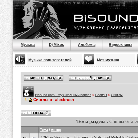
Музыка
Dj Mixes
Альбомы
Видеоклипы
Музыка пользователей
Моя музыка
Bisound.com - Музыкальный портал
>
Релизы
>
Синглы
Синглы от alexbrush
Темы раздела
: Синглы от ale
Тема
/
Автор
12Play Security – Ensuring a Safe and Reliable Onli