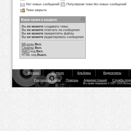
Нет новых сообщений
Популярная тема без новых сообщений
Тема закрыта
Ваши права в разделе
Вы
не можете
создавать темы
Вы
не можете
отвечать на сообщения
Вы
не можете
прикреплять файлы
Вы
не можете
редактировать сообщения
BB коды
Вкл.
Смайлы
Вкл.
[IMG]
код
Вкл.
HTML код
Выкл.
Музыка
Dj mixes
Альбомы
Видеоклипы
Реклама на сайте
Помощь
Администрация
Служба под
Все права защищены © 2007-2026 Bisou