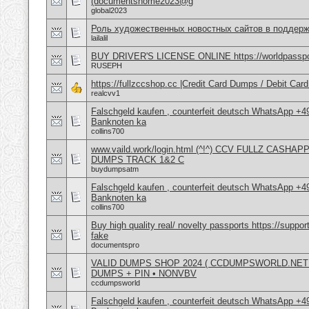
(documentshome2023@g
global2023
Роль художественных новостных сайтов в поддерж
lailalil
BUY DRIVER'S LICENSE ONLINE https://worldpasspo
RUSEPH
https://fullzccshop.cc |Credit Card Dumps / Debit C
realcvv1
Falschgeld kaufen , counterfeit deutsch WhatsApp +
Banknoten ka
collins700
www.vaild.work/login.html (^!^) CCV FULLZ CASH
DUMPS TRACK 1&2 C
buydumpsatm
Falschgeld kaufen , counterfeit deutsch WhatsApp +
Banknoten ka
collins700
Buy high quality real/ novelty passports https://sup
fake
documentspro
VALID DUMPS SHOP 2024 ( CCDUMPSWORLD.NET )
DUMPS + PIN • NONVBV
ccdumpsworld
Falschgeld kaufen , counterfeit deutsch WhatsApp +