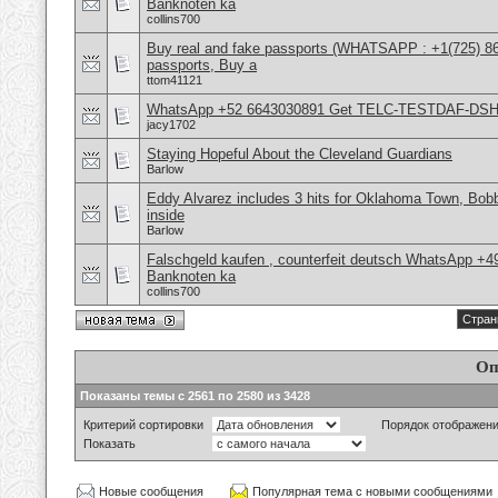
Banknoten ka
collins700
Buy real and fake passports (WHATSAPP : +1(725) 86
passports, Buy a
ttom41121
WhatsApp +52 6643030891 Get TELC-TESTDAF-DSH-Z
jacy1702
Staying Hopeful About the Cleveland Guardians
Barlow
Eddy Alvarez includes 3 hits for Oklahoma Town, Bobby
inside
Barlow
Falschgeld kaufen , counterfeit deutsch WhatsApp +
Banknoten ka
collins700
Стран
Оп
Показаны темы с 2561 по 2580 из 3428
Критерий сортировки
Порядок отображен
Показать
Новые сообщения
Популярная тема с новыми сообщениями