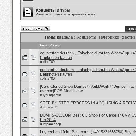
Концерты и туры
Анонсы и отзывы о гастрольныхтурах
Стран
Темы раздела
: Концерты, вечеринки, фестив
Тема
/
Автор
counterfeit deutsch , Falschgeld kaufen WhatsApp +
Banknoten kaufen
collins700
counterfeit deutsch , Falschgeld kaufen WhatsApp +
Banknoten kaufen
collins700
|Card Cloned Shop Dumps@Vaild.Work@Dumps Track
method|POS Machine w
buydumpsatm
STEP BY STEP PROCESS IN ACQUIRING A REGI
davescott12
DUMPS-CC.COM Best CC Shop For Carders/ CVV(CVV2
Pin 2024
dumpsccshop
buy real and fake Passports (+4915231635788) Buy dri