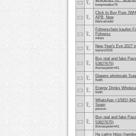
keepmealive78
Click to Buy Pure JWH
APB, Now
blancatrader
Führerschein kaufen Fü
Führersc
minex
New Year's Eve 2027 i
topnye2026
Buy real and fake Pas
53827675)
thomaspeter441
Diapers wholesale Supp
Keith
Energy Drinks Wholesa
Keith
WhatsApp +1(581) 942-
Spain
penson
Buy real and fake Pas
53827675)
thomaspeter441
На сайте https://get