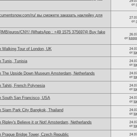
29.0
от
documentsnow.com/ru/ вы сможете заказать наклейку для
27.0
от
/RMB/euros/CNY/ (WhatsApp : +49 1575 3756974) Buy fake
26.0
от
keep
n Walking Tour of London, UK
24.0
от
t
 Tunis, Tunisia
24.0
от
t
in The Upside Down Museum Amsterdam, Netherlands
24.0
от
t
 Tahiti, French Polynesia
24.0
от
t
n South San Francisco, USA
24.0
от
t
n Siam Park City Bangkok, Thailand
24.0
от
t
 Ripley's Believe it or Not! Amsterdam, Netherlands
24.0
от
t
n Prague Bridge Tower, Czech Republic
24.0