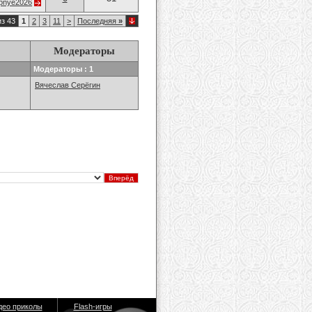
opnye2026
из 43
1
2
3
11
>
Последняя
»
Модераторы
Модераторы : 1
Вячеслав Серёгин
део приколы
Flash-игры