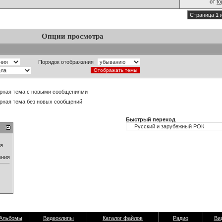
от
t
Страница 1 
Опции просмотра
Порядок отображения
рная тема с новыми сообщениями
рная тема без новых сообщений
Быстрый переход
ия
ения
Альбомы
Видеоклипы
Каталог файлов
Радио
Ви