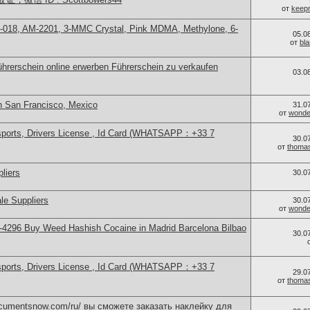
от
keep
-018, AM-2201, 3-MMC Crystal, Pink MDMA, Methylone, 6-
05.0
от
bl
hrerschein online erwerben Führerschein zu verkaufen
03.0
n San Francisco, Mexico
31.0
от
wonder
sports, Drivers License , Id Card (WHATSAPP：+33 7
30.0
от
thoma
liers
30.0
le Suppliers
30.0
от
wonder
4296 Buy Weed Hashish Cocaine in Madrid Barcelona Bilbao
30.0
sports, Drivers License , Id Card (WHATSAPP：+33 7
29.0
от
thoma
documentsnow.com/ru/ вы сможете заказать наклейку для