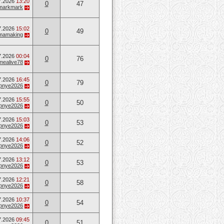
7.2026
13:20
0
47
markmark
7.2026
15:02
0
49
mamaking
7.2026
00:04
0
76
mealive78
7.2026
16:45
0
79
opnye2026
7.2026
15:55
0
50
opnye2026
7.2026
15:03
0
53
opnye2026
7.2026
14:06
0
52
opnye2026
7.2026
13:12
0
53
opnye2026
7.2026
12:21
0
58
opnye2026
7.2026
10:37
0
54
opnye2026
7.2026
09:45
0
51