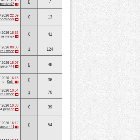
Вчера
11:25
0
7
mealive78
8.2026
22:09
0
13
ancatrader
8.2026
18:52
0
41
от
minex
7.2026
00:38
1
124
ful-world
7.2026
18:07
0
48
speter441
7.2026
16:15
0
36
от
Keith
7.2026
10:54
1
70
ful-world
7.2026
10:33
0
39
от
penson
7.2026
16:12
0
54
speter441