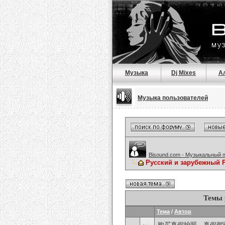
Музыка
Dj Mixes
А
Музыка пользователей
Bisound.com - Музыкальный 
Русский и зарубежный 
Темы 
Тема
/
Автор
购买真假护照、真假驾驶证，微