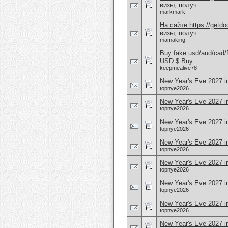
визы, получ
markmark
На сайте https://get
визы, получ
mamaking
Buy fake usd/aud/cad
USD $ Buy
keepmealive78
New Year's Eve 2027 i
topnye2026
New Year's Eve 2027 in
topnye2026
New Year's Eve 2027 
topnye2026
New Year's Eve 2027 in
topnye2026
New Year's Eve 2027 i
topnye2026
New Year's Eve 2027 i
topnye2026
New Year's Eve 2027 in
topnye2026
New Year's Eve 2027 i