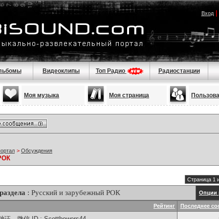
Вход
льбомы
Видеоклипы
Топ Радио
Радиостанции
Моя музыка
Моя страница
Пользов
портал
>
Обсуждения
РОК
Страница 1 
раздела
: Русский и зарубежный РОК
Опции 
Рейтинг
Последнее со
信 ID : Scottbowers44