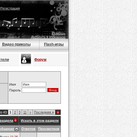
|
Регистрация
Помощь
Добавить в избранное
Видео приколы
Flash-игры
атели
Форум
Имя
Пароль
из 43
1
2
3
11
>
Последняя
»
раздела
Искать в этом разделе
общение
Ответов
Просмотров