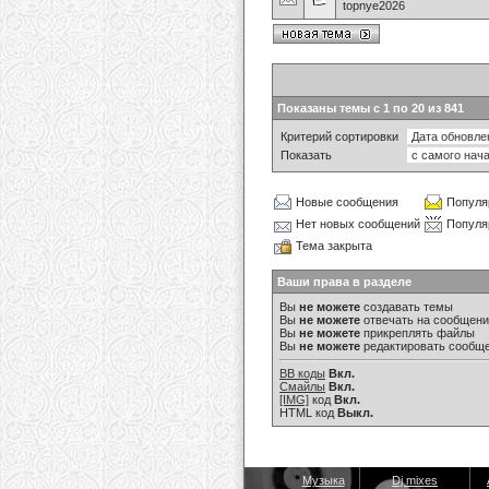
topnye2026
Показаны темы с 1 по 20 из 841
Критерий сортировки
Показать
Новые сообщения
Популя
Нет новых сообщений
Популя
Тема закрыта
Ваши права в разделе
Вы
не можете
создавать темы
Вы
не можете
отвечать на сообщен
Вы
не можете
прикреплять файлы
Вы
не можете
редактировать сообщ
BB коды
Вкл.
Смайлы
Вкл.
[IMG]
код
Вкл.
HTML код
Выкл.
Музыка
Dj mixes