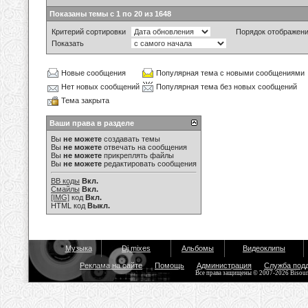
Показаны темы с 1 по 20 из 1648
Критерий сортировки
Порядок отображен
Показать
Новые сообщения
Популярная тема с новыми сообщениями
Нет новых сообщений
Популярная тема без новых сообщений
Тема закрыта
Ваши права в разделе
Вы
не можете
создавать темы
Вы
не можете
отвечать на сообщения
Вы
не можете
прикреплять файлы
Вы
не можете
редактировать сообщения
BB коды
Вкл.
Смайлы
Вкл.
[IMG]
код
Вкл.
HTML код
Выкл.
Музыка
Dj mixes
Альбомы
Видеоклипы
Реклама на сайте
Помощь
Администрация
Служба под
Все права защищены © 2007-2026 Bisou