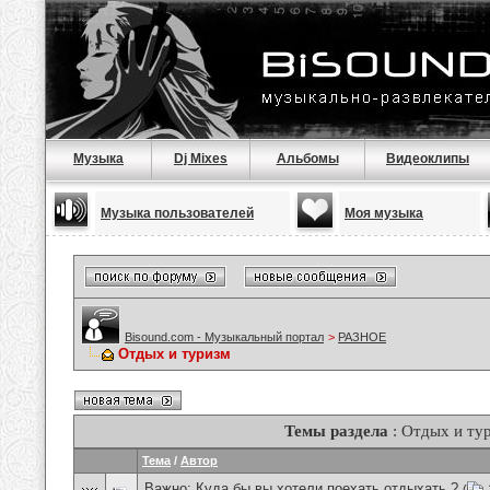
Музыка
Dj Mixes
Альбомы
Видеоклипы
Музыка пользователей
Моя музыка
Bisound.com - Музыкальный портал
>
РАЗНОЕ
Отдых и туризм
Темы раздела
: Отдых и ту
Тема
/
Автор
Важно:
Куда бы вы хотели поехать отдыхать ?
(