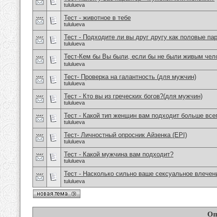
tululueva
Тест - животное в тебе
tululueva
Тест - Подходите ли вы друг другу как половые па
tululueva
Тест-Кем бы Вы были, если бы не были живым чел
tululueva
Тест- Проверка на галантность (для мужчин)
tululueva
Тест - Кто вы из греческих богов?(для мужчин)
tululueva
Тест - Какой тип женщин вам подходит больше все
tululueva
Тест- Личностный опросник Айзенка (EPI)
tululueva
Тест - Какой мужчина вам подходит?
tululueva
Тест - Насколько сильно ваше сексуальное влечен
tululueva
Оп