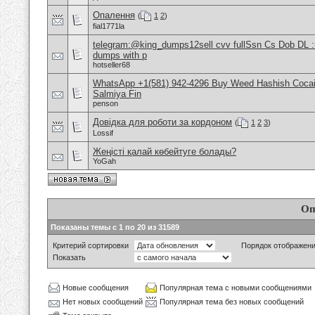
Опалення
(
1
2
)
fial1771la
telegram:@king_dumps12sell cvv fullSsn Cs Dob DL 
dumps with p
hotseller68
WhatsApp +1(581) 942-4296 Buy Weed Hashish Cocain
Salmiya Fin
penson
Довідка для роботи за кордоном
(
1
2
3
)
Lossif
Жеңісті қалай көбейтуге болады?
YoGah
Оп
Показаны темы с 1 по 20 из 31589
Критерий сортировки
Порядок отображен
Показать
Новые сообщения
Популярная тема с новыми сообщениями
Нет новых сообщений
Популярная тема без новых сообщений