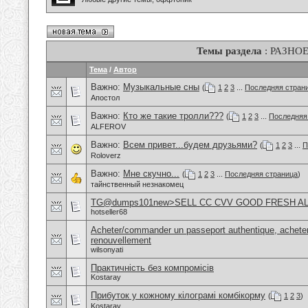
Темы раздела
: РАЗНО
Тема
/
Автор
Важно:
Музыкальные сны
(
1
2
3
...
Последняя стран
Апостол
Важно:
Кто же такие тролли???
(
1
2
3
...
Последняя
ALFEROV
Важно:
Всем привет...будем друзьями?
(
1
2
3
...
П
Roloverz
Важно:
Мне скучно...
(
1
2
3
...
Последняя страница
)
тайнственный незнакомец
TG@dumps101new>SELL CC CVV GOOD FRESH A
hotseller68
Acheter/commander un passeport authentique, acheter
renouvellement
wilsonyati
Практичність без компромісів
Kostaray
Прибуток у кожному кілограмі комбікорму
(
1
2
3
)
Kostaray