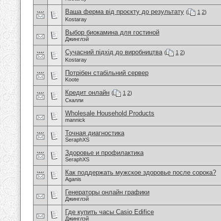
Ваша ферма від проєкту до результату
(
1
2
)
Kostaray
Выбор биокамина для гостиной
Джинглэй
Сучасний підхід до виробництва
(
1
2
)
Kostaray
Потрібен стабільний сервер
Koote
Кредит онлайн
(
1
2
)
Скалли
Wholesale Household Products
mannick
Точная диагностика
SeraphXS
Здоровье и профилактика
SeraphXS
Как поддержать мужское здоровье после сорока?
Aganis
Генераторы онлайн графики
Джинглэй
Где купить часы Casio Edifice
Джинглэй