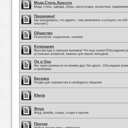
Мода.Стиль.Красота
Мода, стиль, одежда, обувь, аксессуары, косметика, парфюмер
Праздники!
Как праздновать, что дарить , чем развлекать и угощать госте
опытом!:)
Общество
Психология, социология, человек
Кулинария
Вкусная еда и хорошая выпивка! Что еще нужно?Обсуждение ре
остальных вопросов, важных для наших желудков.
Он и Она
Мы такие разные,но не можем друг без друга...Обсуждаем вз
и проблемы.
Беседка
Раздел для знакомства и свободного общения
Юмор
Флуд
Флуд, флейм, споры, ссоры и прочее.
Прочее
Любые другие темы, оффтопик