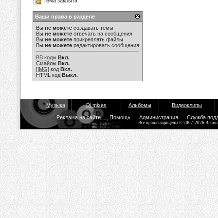
Тема закрыта
Ваши права в разделе
Вы
не можете
создавать темы
Вы
не можете
отвечать на сообщения
Вы
не можете
прикреплять файлы
Вы
не можете
редактировать сообщения
BB коды
Вкл.
Смайлы
Вкл.
[IMG]
код
Вкл.
HTML код
Выкл.
Музыка
Dj mixes
Альбомы
Видеоклипы
Реклама на сайте
Помощь
Администрация
Служба под
Все права защищены © 2007-2026 Bisou