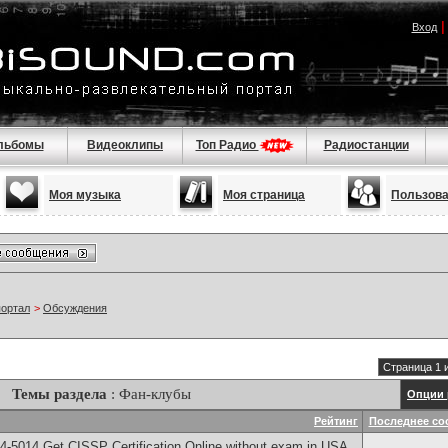
Вход
льбомы
Видеоклипы
Топ Радио
Радиостанции
Моя музыка
Моя страница
Пользов
портал
>
Обсуждения
Страница 1 
Темы раздела
: Фан-клубы
Опции 
Рейтинг
Последнее со
-5014​ Get CISSP Certification Online without exam in USA,