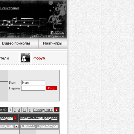
|
Регистрация
Помощь
Добавить в избранное
Видео приколы
Flash-игры
атели
Форум
Имя
Пароль
из 42
1
2
3
11
>
Последняя
»
раздела
Искать в этом разделе
общение
Ответов
Просмотров