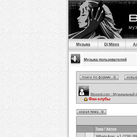
Музыка
Dj Mixes
А
Музыка пользователей
Bisound.com - Музыкальный 
Фан-клубы
Тема
/
Автор
WhatsApp: +1 (226) 894