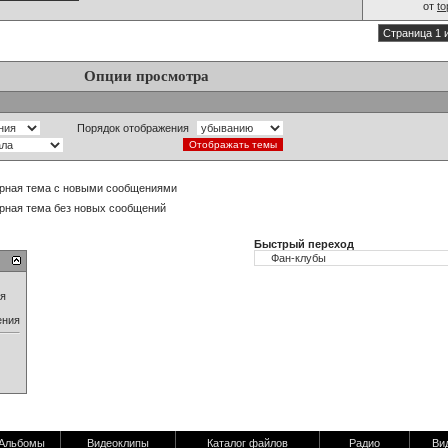
от
t
Страница 1 
Опции просмотра
Порядок отображения
рная тема с новыми сообщениями
рная тема без новых сообщений
Быстрый переход
ия
ения
Альбомы
Видеоклипы
Каталог файлов
Радио
Ви