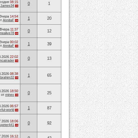
годня
08:15
0
1
т
James34
Вчера
14:54
1
20
от
AnnitaF
Вчера
11:37
0
12
mealive78
Вчера
00:02
1
39
от
AnnitaF
8.2026
22:02
0
13
ancatrader
8.2026
08:38
1
65
Ibrahim32
8.2026
18:50
0
25
от
minex
8.2026
06:57
1
87
ful-world
7.2026
18:06
0
92
speter441
7.2026
16:12