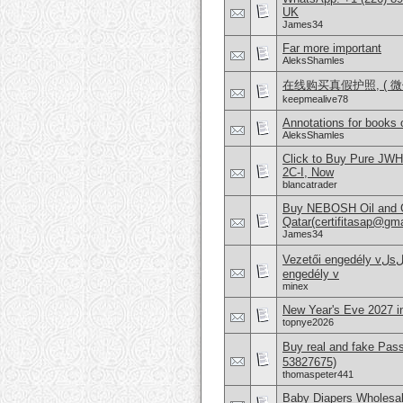
UK
James34
Far more important
AleksShamles
在线购买真假护照, ( 微信：
keepmealive78
Annotations for books 
AleksShamles
Click to Buy Pure JW
2C-I, Now
blancatrader
Buy NEBOSH Oil and G
Qatar(certifitasap@gm
James34
Vezetői engedély vلsلrlلsa Vezetői engedély online beszerzése Hajَvezetői
engedély v
minex
New Year's Eve 2027 i
topnye2026
Buy real and fake Pas
53827675)
thomaspeter441
Baby Diapers Wholesal