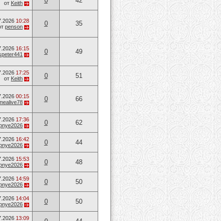
0
42
от
Keith
7.2026
10:28
0
35
от
penson
7.2026
16:15
0
49
speter441
7.2026
17:25
0
51
от
Keith
7.2026
00:15
0
66
mealive78
7.2026
17:36
0
62
opnye2026
7.2026
16:42
0
44
opnye2026
7.2026
15:53
0
48
opnye2026
7.2026
14:59
0
50
opnye2026
7.2026
14:04
0
50
opnye2026
7.2026
13:09