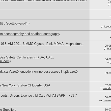
Се
о
Scottbowers44 )
от
keep
on oceanography and seafloor cartography
H-018, AM-2201, 3-MMC Crystal, Pink MDMA, Mephedrone,
05.0
от
bl
as Safety Certificates in KSA, UAE,
04.0
ail.com)
от
03.0
n New York: Statue Of Liberty, USA
02.0
от
wonder
sports, Drivers License , Id Card (WHATSAPP：+33 7
30.0
от
thoma
e Suppliers
30.0