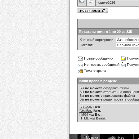
topnye2026
Показаны темы с 1 по 20 из 835
Критерий сортировки
Показать
Новые сообщения
Популя
Нет новых сообщений
Популя
Тема закрыта
Ваши права в разделе
Вы
не можете
создавать темы
Вы
не можете
отвечать на сообщен
Вы
не можете
прикреплять файлы
Вы
не можете
редактировать сообщ
BB коды
Вкл.
Смайлы
Вкл.
[IMG]
код
Вкл.
HTML код
Выкл.
Музыка
Dj mixes