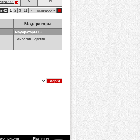
0
44
opnye2026
из 42
1
2
3
11
>
Последняя
»
Модераторы
Модераторы : 1
Вячеслав Серёгин
део приколы
Flash-игры