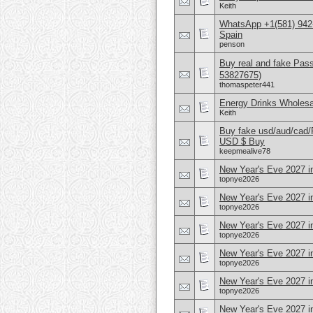
Keith
WhatsApp +1(581) 942-
Spain
penson
Buy real and fake Pas
53827675)
thomaspeter441
Energy Drinks Wholesa
Keith
Buy fake usd/aud/cad
USD $ Buy
keepmealive78
New Year's Eve 2027 in
topnye2026
New Year's Eve 2027 
topnye2026
New Year's Eve 2027 in
topnye2026
New Year's Eve 2027 
topnye2026
New Year's Eve 2027 i
topnye2026
New Year's Eve 2027 i