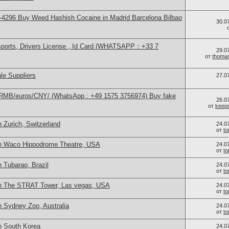
4296 Buy Weed Hashish Cocaine in Madrid Barcelona Bilbao
30.0
sports, Drivers License , Id Card (WHATSAPP：+33 7
29.0
от
thoma
le Suppliers
27.0
/RMB/euros/CNY/ (WhatsApp : +49 1575 3756974) Buy fake
26.0
от
keep
 Zurich, Switzerland
24.0
от
t
in Waco Hippodrome Theatre, USA
24.0
от
t
 Tubarao, Brazil
24.0
от
t
in The STRAT Tower, Las vegas, USA
24.0
от
t
n Sydney Zoo, Australia
24.0
от
t
n South Korea
24.0