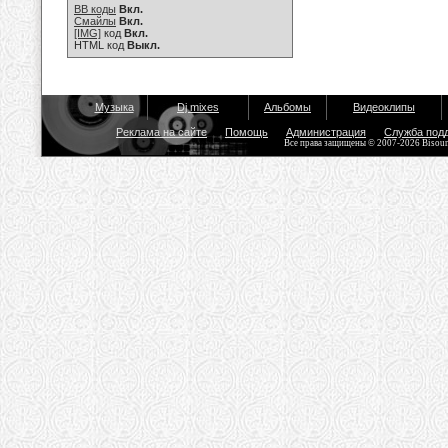
BB коды
Вкл.
Смайлы
Вкл.
[IMG]
код
Вкл.
HTML код
Выкл.
Музыка
Dj mixes
Альбомы
Видеоклипы
Реклама на сайте
Помощь
Администрация
Служба под
Все права защищены © 2007-2026 Bisou