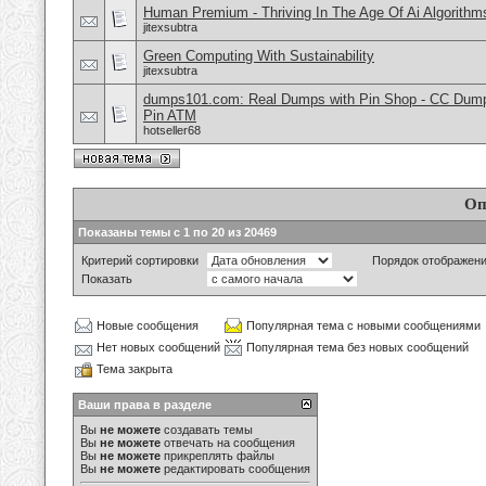
Human Premium - Thriving In The Age Of Ai Algorithm
jitexsubtra
Green Computing With Sustainability
jitexsubtra
dumps101.com: Real Dumps with Pin Shop - CC Dum
Pin ATM
hotseller68
Оп
Показаны темы с 1 по 20 из 20469
Критерий сортировки
Порядок отображен
Показать
Новые сообщения
Популярная тема с новыми сообщениями
Нет новых сообщений
Популярная тема без новых сообщений
Тема закрыта
Ваши права в разделе
Вы
не можете
создавать темы
Вы
не можете
отвечать на сообщения
Вы
не можете
прикреплять файлы
Вы
не можете
редактировать сообщения