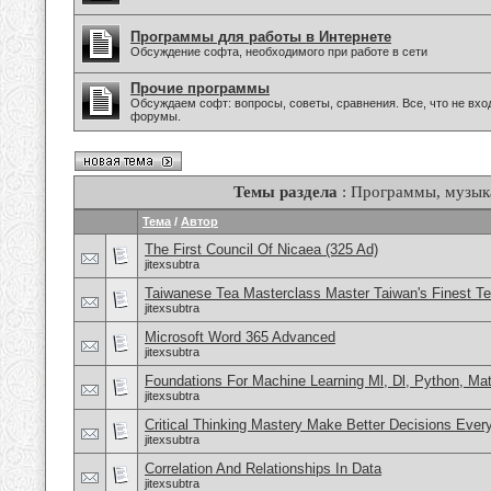
Программы для работы в Интернете
Обсуждение софта, необходимого при работе в сети
Прочие программы
Обсуждаем софт: вопросы, советы, сравнения. Все, что не вх
форумы.
Темы раздела
: Программы, музыка
Тема
/
Автор
The First Council Of Nicaea (325 Ad)
jitexsubtra
Taiwanese Tea Masterclass Master Taiwan's Finest T
jitexsubtra
Microsoft Word 365 Advanced
jitexsubtra
Foundations For Machine Learning Ml, Dl, Python, Mat
jitexsubtra
Critical Thinking Mastery Make Better Decisions Ever
jitexsubtra
Correlation And Relationships In Data
jitexsubtra