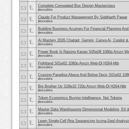
Complete Corrugated Box Design Masterclass
jitexsubtra
Claude For Product Management By Siddharth Pawar
jitexsubtra
Building Business Acumen For Financial Planning And 
jitexsubtra
Ai Mastery 2026 Chatgpt, Gemini, Canva Ai, Copilot &
jitexsubtra
Power Book Iii Raising Kanan S05e08 1080p Amzn W
jitexsubtra
Fightland S01e02 1080p Amzn Web-Dl H264-Ntb
jitexsubtra
Cruising Paradise Above And Below Deck S01e02 108
jitexsubtra
Big Brother Us S28e15 720p Amzn Web-Dl H264-Ntb
jitexsubtra
Token Economics Buying Intelligence, Not Tokens
jitexsubtra
Master Data Warehousing Dimensional Modeling, Etl 
jitexsubtra
Learn Single-Cell Rna Sequencing (scrna-Seq) Analysi
jitexsubtra