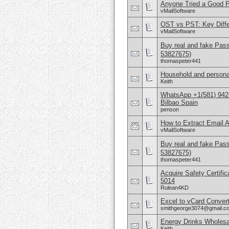
Anyone Tried a Good 
vMailSoftware
OST vs PST: Key Diffe
vMailSoftware
Buy real and fake Pas
53827675)
thomaspeter441
Household and persona
Keith
WhatsApp +1(581) 942
Bilbao Spain
penson
How to Extract Email 
vMailSoftware
Buy real and fake Pas
53827675)
thomaspeter441
Acquire Safety Certific
5014
Rulean4KD
Excel to vCard Convert
smithgeorge3074@gmail.c
Energy Drinks Wholesa
Keith