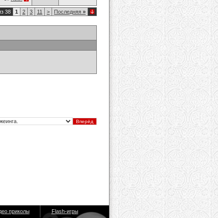
из 38
1
2
3
11
>
Последняя
»
део приколы
Flash-игры