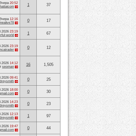
Вчера
20:52
1
37
hattaicom
Вчера
12:16
0
17
mealive78
8.2026
23:19
1
67
ful-world
8.2026
23:19
0
12
ancatrader
8.2026
14:12
16
1,505
т
seoman
8.2026
09:41
0
25
dreysmith
8.2026
18:00
0
30
mail.com
8.2026
14:23
0
23
dreysmith
8.2026
12:13
1
97
dreysmith
8.2026
19:47
0
44
mail.com