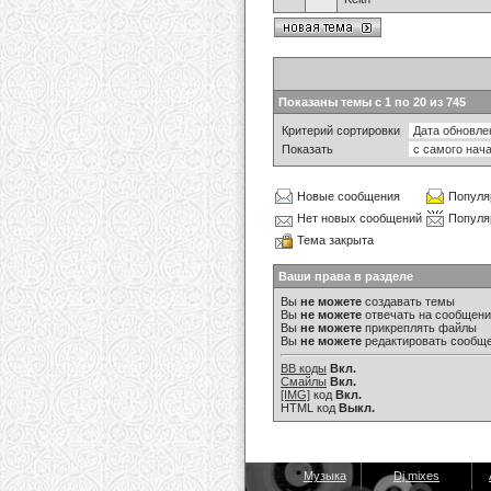
Показаны темы с 1 по 20 из 745
Критерий сортировки
Показать
Новые сообщения
Популя
Нет новых сообщений
Популя
Тема закрыта
Ваши права в разделе
Вы
не можете
создавать темы
Вы
не можете
отвечать на сообщен
Вы
не можете
прикреплять файлы
Вы
не можете
редактировать сообщ
BB коды
Вкл.
Смайлы
Вкл.
[IMG]
код
Вкл.
HTML код
Выкл.
Музыка
Dj mixes