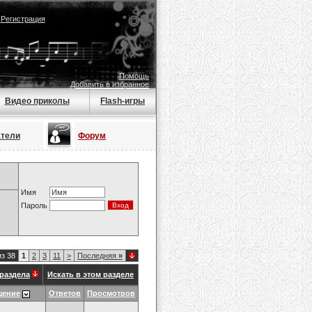
|
Регистрация
Помощь
Добавить в избранное
Видео приколы
Flash-игры
атели
Форум
Имя
Пароль
из 38
1
2
3
11
>
Последняя
»
раздела
Искать в этом разделе
щение
Ответов
Просмотров