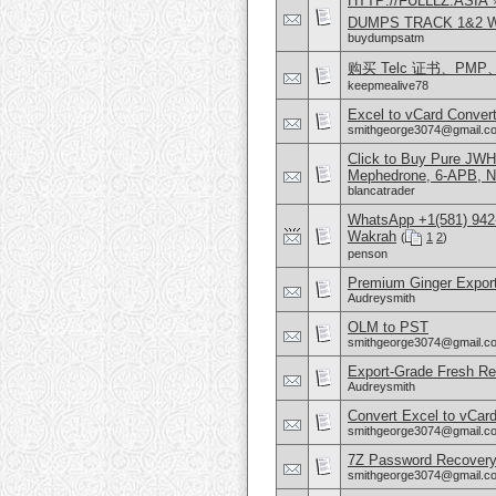
HTTP://FULLLZ.ASIA 
DUMPS TRACK 1&2 W
buydumpsatm
购买 Telc 证书、PMP、A
keepmealive78
Excel to vCard Convert
smithgeorge3074@gmail.c
Click to Buy Pure JW
Mephedrone, 6-APB, 
blancatrader
WhatsApp +1(581) 942
Wakrah
(
1
2
)
penson
Premium Ginger Exporte
Audreysmith
OLM to PST
smithgeorge3074@gmail.c
Export-Grade Fresh Red
Audreysmith
Convert Excel to vCar
smithgeorge3074@gmail.c
7Z Password Recovery
smithgeorge3074@gmail.c