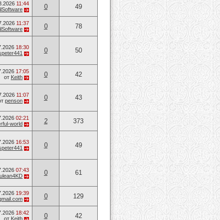
8.2026
11:44
0
49
lSoftware
7.2026
11:37
0
78
lSoftware
7.2026
18:30
0
50
speter441
7.2026
17:05
0
42
от
Keith
7.2026
11:07
0
43
от
penson
7.2026
02:21
2
373
ful-world
7.2026
16:53
0
49
speter441
7.2026
07:43
0
61
ulean4KD
7.2026
19:39
0
129
mail.com
7.2026
18:42
0
42
от
Keith