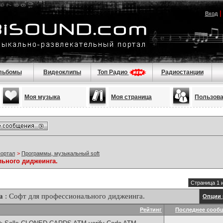
Вход
льбомы
Видеоклипы
Топ Радио
Радиостанции
Моя музыка
Моя страница
Пользов
портал
>
Программы, музыкальный soft
ьного диджеинга.
Страница 1 
а
: Софт для профессионального диджеинга.
Опции 
Рейтинг
Последнее сооб