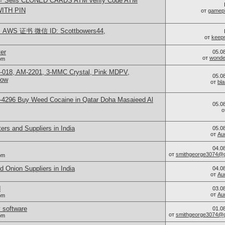
⭐️ Sells CLONED CARDS ATM verify Code ATM
ITH PIN
от
gamep
WS 证书 微信 ID: Scottbowers44,
от
keep
er
05.0
от
wonder
om
H-018, AM-2201, 3-MMC Crystal, Pink MDPV,
05.0
Now
от
bl
-4296 Buy Weed Cocaine in Qatar Doha Masaieed Al
05.0
о
rs and Suppliers in India
05.0
от
Au
04.0
от
smithgeorge3074@g
om
 Onion Suppliers in India
04.0
от
Au
d
03.0
от
Au
om
 software
01.0
от
smithgeorge3074@g
om