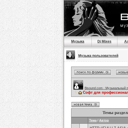
Музыка
Dj Mixes
А
Музыка пользователей
Bisound.com - Музыкальный 
Софт для профессионал
Темы раздел
Тема
/
Автор