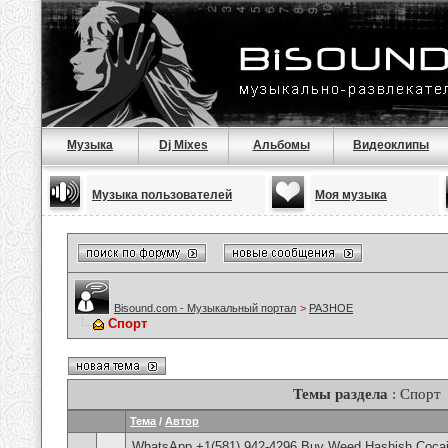
Музыка
Dj Mixes
Альбомы
Видеоклипы
Музыка пользователей
Моя музыка
Bisound.com - Музыкальный портал
>
РАЗНОЕ
Спорт
Темы раздела
: Спорт
Тема
/
Автор
WhatsApp +1(581) 942-4296 Buy Weed Hashish Cocai