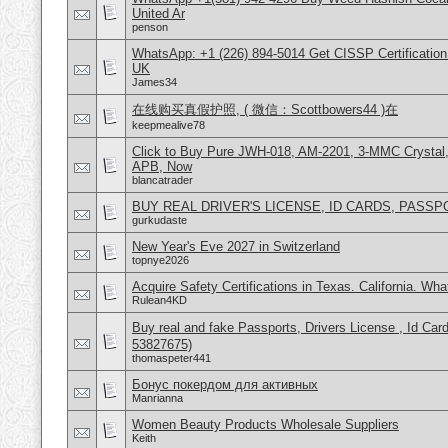
United Ar
penson
WhatsApp: +1 (226) 894-5014​ Get CISSP Certification
UK
James34
在线购买真假护照, ( 微信：Scottbowers44 )在
keepmealive78
Click to Buy Pure JWH-018, AM-2201, 3-MMC Crystal
APB, Now
blancatrader
BUY REAL DRIVER'S LICENSE, ID CARDS, PASSP
gurkudaste
New Year's Eve 2027 in Switzerland
topnye2026
Acquire Safety Certifications in Texas. California. Wh
Rulean4KD
Buy real and fake Passports, Drivers License , Id
53827675)
thomaspeter441
Бонус покердом для активных
Manrianna
Women Beauty Products Wholesale Suppliers
Keith