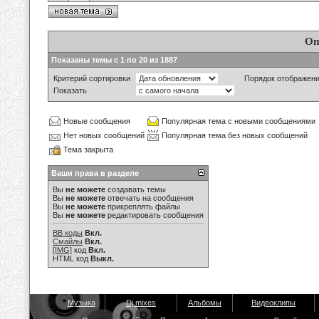
Оп
Показаны темы с 1 по 20 из 1887
Критерий сортировки
Порядок отображен
Показать
Новые сообщения
Популярная тема с новыми сообщениями
Нет новых сообщений
Популярная тема без новых сообщений
Тема закрыта
Ваши права в разделе
Вы
не можете
создавать темы
Вы
не можете
отвечать на сообщения
Вы
не можете
прикреплять файлы
Вы
не можете
редактировать сообщения
BB коды
Вкл.
Смайлы
Вкл.
[IMG]
код
Вкл.
HTML код
Выкл.
Музыка
Dj mixes
Альбомы
Видеоклипы