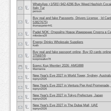
WhatsApp +1(581) 942-4296 Buy Weed Hashish Cocai
Italy Tur
penson
Buy real and fake Passports, Drivers License , Id
53827675)
thomaspeter441
Padel NOK: Откройте Новое Измерение Спорта в С
miloslava28
Energy Drinks Wholesale Suppliers
Keith
Buy real and fake passport online, Buy ID cards onli
3756974)
keepmealive78
Бонус Код Мелбет 2026: AMG888
Manrianna
New Year's Eve 2027 in World Tower, Sydney, Australi
topnye2026
New Year's Eve 2027 in Ventura Pier And Promenade
topnye2026
New Year's Eve 2027 in Tokyo Prefecture, Japan
topnye2026
New Year's Eve 2027 in The Dubai Mall, UAE
topnye2026