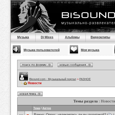
Музыка
Dj Mixes
Альбомы
Видеоклипы
Музыка пользователей
Моя музыка
Bisound.com - Музыкальный портал
>
РАЗНОЕ
Новости
Темы раздела
: Новост
Тема
/
Автор
Важно: Опрос:
увлекаетесь ли вы политикой?
(
1