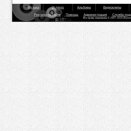
Музыка
Dj mixes
Альбомы
Видеоклипы
Реклама на сайте
Помощь
Администрация
Служба под
Все права защищены © 2007-2026 Bisou