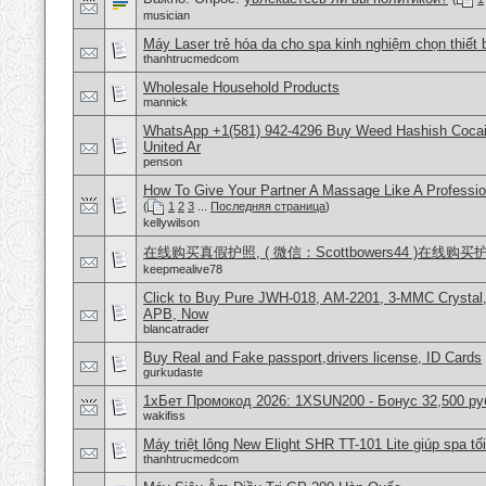
musician
Máy Laser trẻ hóa da cho spa kinh nghiệm chọn thiết 
thanhtrucmedcom
Wholesale Household Products
mannick
WhatsApp +1(581) 942-4296 Buy Weed Hashish Cocai
United Ar
penson
How To Give Your Partner A Massage Like A Professio
(
1
2
3
...
Последняя страница
)
kellywilson
在线购买真假护照, ( 微信：Scottbowers44 )在线购
keepmealive78
Click to Buy Pure JWH-018, AM-2201, 3-MMC Crystal
APB, Now
blancatrader
Buy Real and Fake passport,drivers license, ID Cards
gurkudaste
1хБет Промокод 2026: 1XSUN200 - Бонус 32,500 ру
wakifiss
Máy triệt lông New Elight SHR TT-101 Lite giúp spa tối
thanhtrucmedcom