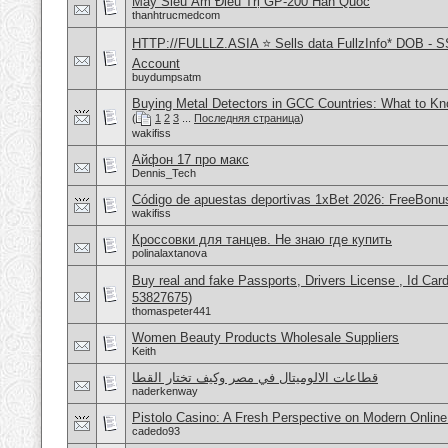
Máy Siêu Âm Điều Trị GP-200 Hàn Quốc
thanhtrucmedcom
HTTP://FULLLZ.ASIA ⭐️ Sells data FullzInfo* DOB - S
Account
buydumpsatm
Buying Metal Detectors in GCC Countries: What to K
(
1
2
3
...
Последняя страница
)
wakifiss
Айфон 17 про макс
Dennis_Tech
Código de apuestas deportivas 1xBet 2026: FreeBonu
wakifiss
Кроссовки для танцев. Не знаю где купить
polinalaxtanova
Buy real and fake Passports, Drivers License , Id
53827675)
thomaspeter441
Women Beauty Products Wholesale Suppliers
Keith
قطاعات الالوميتال في مصر وكيف تختار القطا
naderkenway
Pistolo Casino: A Fresh Perspective on Modern Onlin
cadedo93