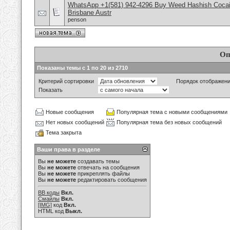
WhatsApp +1(581) 942-4296 Buy Weed Hashish Cocai
Brisbane Austr
penson
Оп
Показаны темы с 1 по 20 из 2710
Критерий сортировки
Порядок отображен
Показать
Новые сообщения
Популярная тема с новыми сообщениями
Нет новых сообщений
Популярная тема без новых сообщений
Тема закрыта
Ваши права в разделе
Вы
не можете
создавать темы
Вы
не можете
отвечать на сообщения
Вы
не можете
прикреплять файлы
Вы
не можете
редактировать сообщения
BB коды
Вкл.
Смайлы
Вкл.
[IMG]
код
Вкл.
HTML код
Выкл.