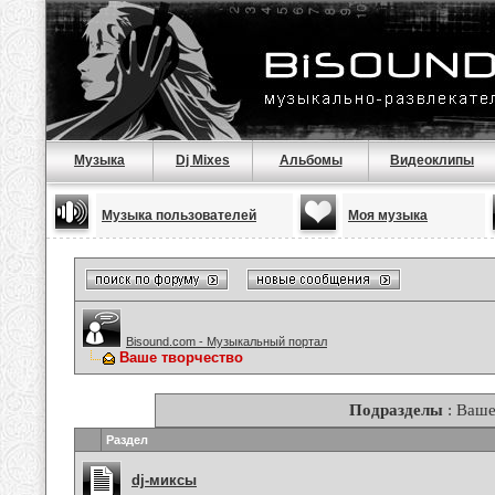
Музыка
Dj Mixes
Альбомы
Видеоклипы
Музыка пользователей
Моя музыка
Bisound.com - Музыкальный портал
Ваше творчество
Подразделы
: Ваше
Раздел
dj-миксы