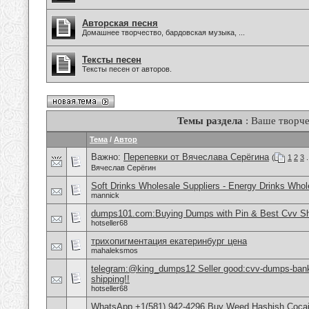
Авторская песня
Домашнее творчество, бардовская музыка, ...
Тексты песен
Тексты песен от авторов.
Темы раздела
: Ваше творче
Тема
/
Автор
Важно:
Перепевки от Вячеслава Серёгина
(
1
2
3
.
Вячеслав Серёгин
Soft Drinks Wholesale Suppliers - Energy Drinks Whol
mannick
dumps101.com:Buying Dumps with Pin & Best Cvv S
hotseller68
трихопигментация екатеринбург цена
mahaleksmos
telegram:@king_dumps12 Seller good:cvv-dumps-bankl
shipping!!
hotseller68
WhatsApp +1(581) 942-4296 Buy Weed Hashish Cocai