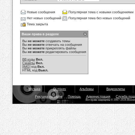
Новые сообщения
Популярная тема с новыми сообщениями
Нет новых сообщений
Популярная тема без новых сообщений
Тема закрыта
Ваши права в разделе
Вы
не можете
создавать темы
Вы
не можете
отвечать на сообщения
Вы
не можете
прикреплять файлы
Вы
не можете
редактировать сообщения
BB коды
Вкл.
Смайлы
Вкл.
[IMG]
код
Вкл.
HTML код
Выкл.
Музыка
Dj mixes
Альбомы
Видеоклипы
Реклама на сайте
Помощь
Администрация
Служба под
Все права защищены © 2007-2026 Bisou