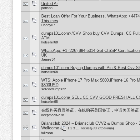
United Ar
penson
Best Loan Offer For Your Business. WhatsApp: +4474
This mes
Danny07
dumps101.com>/CVV Shop buy CVV Dumps, CC Fullz
ATM
hotseller68
WhatsApp: +1 (226) 894-5014​ Get CISSP Certification
UK
James34
dumps101.com:Buying Dumps with Pin & Best Cvv S
hotseller68
WTS: Apple iPhone 17 Pro Max $800,iPhone 16 Pro 
$800USD
sellcvvdumps22
dumps101.com/ SELL CC CVV GOOD FRESH ALL 
hotseller68
在线购买真假签证，在线购买美国签证，申请美国签证
keepmealive78
Briansclub 2024 – Briansclub CVV2 & Dumps Shop - 
Wellcome
(
1
2
3
...
Последняя страница
)
fullzssn