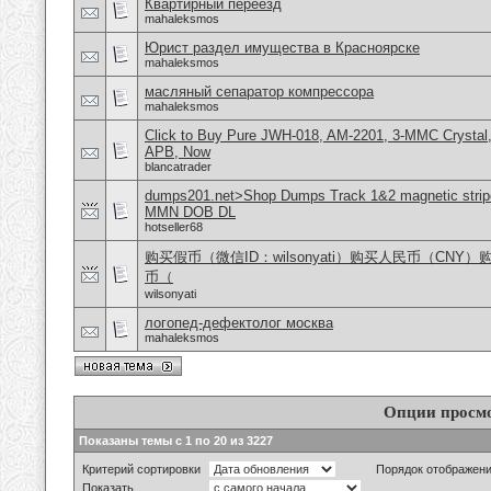
Квартирный переезд
mahaleksmos
Юрист раздел имущества в Красноярске
mahaleksmos
масляный сепаратор компрессора
mahaleksmos
Click to Buy Pure JWH-018, AM-2201, 3-MMC Crystal
APB, Now
blancatrader
dumps201.net>Shop Dumps Track 1&2 magnetic stripe
MMN DOB DL
hotseller68
购买假币（微信ID：wilsonyati）购买人民币（CNY
币（
wilsonyati
логопед-дефектолог москва
mahaleksmos
Опции просм
Показаны темы с 1 по 20 из 3227
Критерий сортировки
Порядок отображен
Показать