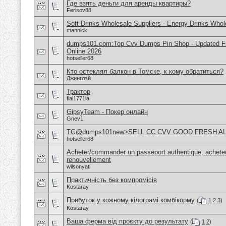
Где взять деньги для аренды квартиры?
Ferisov88
Soft Drinks Wholesale Suppliers - Energy Drinks Whol
mannick
dumps101.com:Top Cvv Dumps Pin Shop - Updated Fre
Online 2026
hotseller68
Кто остеклял балкон в Томске, к кому обратиться?
Джинглэй
Трактор
fial1771la
GipsyTeam - Покер онлайн
Gnev1
TG@dumps101new>SELL CC CVV GOOD FRESH A
hotseller68
Acheter/commander un passeport authentique, acheter
renouvellement
wilsonyati
Практичність без компромісів
Kostaray
Прибуток у кожному кілограмі комбікорму
(
1
2
3
)
Kostaray
Ваша ферма від проєкту до результату
(
1
2
)