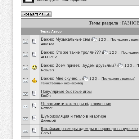
Темы раздела
: РАЗНО
Тема
/
Автор
Важно:
Музыкальные сны
(
1
2
3
...
Последняя стран
Апостол
Важно:
Кто же такие тролли???
(
1
2
3
...
Последняя
ALFEROV
Важно:
Всем привет...будем друзьями?
(
1
2
3
...
П
Roloverz
Важно:
Мне скучно...
(
1
2
3
...
Последняя страница
)
тайнственный незнакомец
Популярные быстрые игры
KtoOn
Як заживити котел при відключеннях
Raffinat
Шумоизоляция и тепло в квартире
Джинглэй
Китайские размеры одежды в переводе на русские
Gnev1