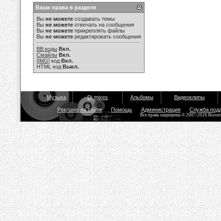
Ваши права в разделе
Вы
не можете
создавать темы
Вы
не можете
отвечать на сообщения
Вы
не можете
прикреплять файлы
Вы
не можете
редактировать сообщения
BB коды
Вкл.
Смайлы
Вкл.
[IMG]
код
Вкл.
HTML код
Выкл.
Музыка
Dj mixes
Альбомы
Видеоклипы
Реклама на сайте
Помощь
Администрация
Служба под
Все права защищены © 2007-2026 Bisou