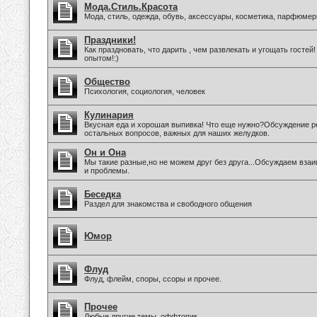
Мода.Стиль.Красота
Мода, стиль, одежда, обувь, аксессуары, косметика, парфюмер
Праздники!
Как праздновать, что дарить , чем развлекать и угощать госте
опытом!:)
Общество
Психология, социология, человек
Кулинария
Вкусная еда и хорошая выпивка! Что еще нужно?Обсуждение ре
остальных вопросов, важных для наших желудков.
Он и Она
Мы такие разные,но не можем друг без друга...Обсуждаем вз
и проблемы.
Беседка
Раздел для знакомства и свободного общения
Юмор
Флуд
Флуд, флейм, споры, ссоры и прочее.
Прочее
Любые другие темы, оффтопик