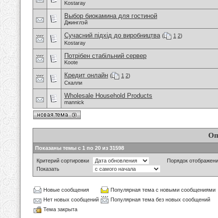
Kostaray
Выбор биокамина для гостиной
Джинглэй
Сучасний підхід до виробництва
(
1
2
)
Kostaray
Потрібен стабільний сервер
Koote
Кредит онлайн
(
1
2
)
Скалли
Wholesale Household Products
mannick
Оп
Показаны темы с 1 по 20 из 31598
Критерий сортировки
Порядок отображен
Показать
Новые сообщения
Популярная тема с новыми сообщениями
Нет новых сообщений
Популярная тема без новых сообщений
Тема закрыта