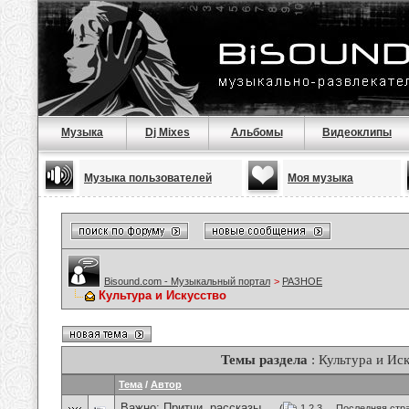
Музыка
Dj Mixes
Альбомы
Видеоклипы
Музыка пользователей
Моя музыка
Bisound.com - Музыкальный портал
>
РАЗНОЕ
Культура и Искусство
Темы раздела
: Культура и Ис
Тема
/
Автор
Важно:
Притчи, рассказы ...
(
1
2
3
...
Последняя стр