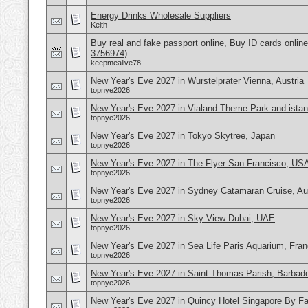
Energy Drinks Wholesale Suppliers
Keith
Buy real and fake passport online, Buy ID cards onli
3756974)
keepmealive78
New Year's Eve 2027 in Wurstelprater Vienna, Austria
topnye2026
New Year's Eve 2027 in Vialand Theme Park and istan
topnye2026
New Year's Eve 2027 in Tokyo Skytree, Japan
topnye2026
New Year's Eve 2027 in The Flyer San Francisco, US
topnye2026
New Year's Eve 2027 in Sydney Catamaran Cruise, Aus
topnye2026
New Year's Eve 2027 in Sky View Dubai, UAE
topnye2026
New Year's Eve 2027 in Sea Life Paris Aquarium, Fra
topnye2026
New Year's Eve 2027 in Saint Thomas Parish, Barbad
topnye2026
New Year's Eve 2027 in Quincy Hotel Singapore By Far