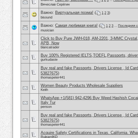
Вячеслав Серёгин
Важно:
Виртуальная поэма!
(
1
2
3
)
bisound
Важно:
Самая любимая книга!
(
1
2
3
...
Последняя с
musician
Click to Buy Pure JWH-018, AM-2201, 3-MMC Crysta
APB, Now
blancatrader
Buy 100% Registered IELTS,TOEFL,Passports, driver
gurkudaste
Buy real and fake Passports, Drivers License , Id
53827675)
thomaspeter441
Women Beauty Products Wholesale Suppliers
Keith
WhatsApp +1(581) 942-4296 Buy Weed Hashish Cocai
Italy Tur
penson
Buy real and fake Passports, Drivers License , Id
53827675)
thomaspeter441
Acquire Safety Certifications in Texas. California. Wh
Rulean4KD