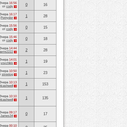
Вчера
16:56
0
16
от
cody
Вчера
16:17
1
28
т
Pomydor
Вчера
15:56
0
15
от
cody
Вчера
15:46
0
18
от
cody
Вчера
14:44
2
28
анте2222
Вчера
14:01
1
19
т
vovchikk
Вчера
10:50
1
23
т
streetog
Вчера
10:13
1
153
lcashwell
Вчера
10:10
1
135
lcashwell
Вчера
09:17
0
17
т
James34
Вчера
00:10