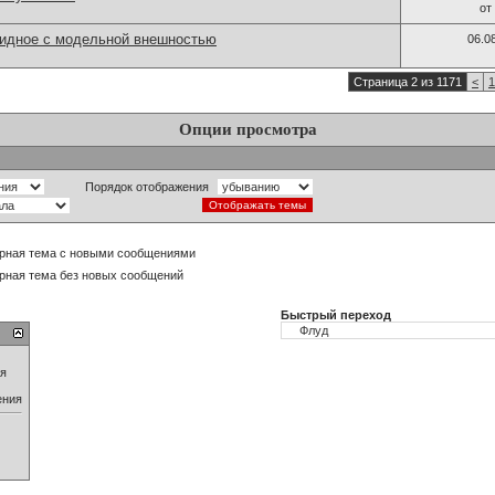
от
идное с модельной внешностью
06.0
Страница 2 из 1171
<
1
Опции просмотра
Порядок отображения
рная тема с новыми сообщениями
рная тема без новых сообщений
Быстрый переход
ия
ения