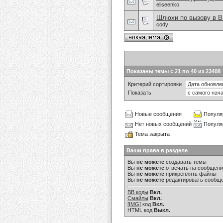
eliseenko
Шлюхи по вызову в В
cody
Показаны темы с 21 по 40 из 23408
Критерий сортировки
Показать
Новые сообщения
Популя
Нет новых сообщений
Популя
Тема закрыта
Ваши права в разделе
Вы
не можете
создавать темы
Вы
не можете
отвечать на сообщен
Вы
не можете
прикреплять файлы
Вы
не можете
редактировать сообщ
BB коды
Вкл.
Смайлы
Вкл.
[IMG]
код
Вкл.
HTML код
Выкл.