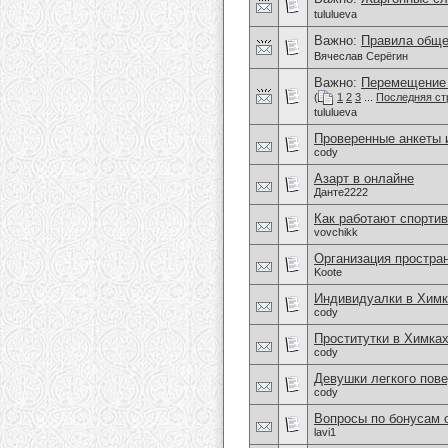
tululueva
Важно:
Правила обще
Вячеслав Серёгин
Важно:
Перемещение 
(
1
2
3
...
Последняя ст
tululueva
Проверенные анкеты
cody
Азарт в онлайне
Данте2222
Как работают спортив
vovchikk
Организация простра
Koote
Индивидуалки в Химк
cody
Проститутки в Химка
cody
Девушки легкого пове
cody
Вопросы по бонусам 
lavi1