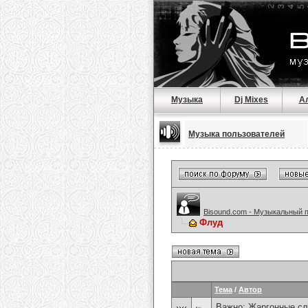
Музыка
Dj Mixes
А
Музыка пользователей
Bisound.com - Музыкальный 
Флуд
Тема
/
Автор
Важно:
Жаргонные сл