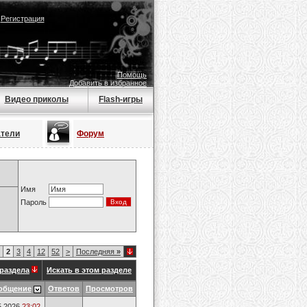
|
Регистрация
Помощь
Добавить в избранное
Видео приколы
Flash-игры
атели
Форум
Имя
Пароль
2
3
4
12
52
>
Последняя
»
раздела
Искать в этом разделе
общение
Ответов
Просмотров
5.2026
23:02