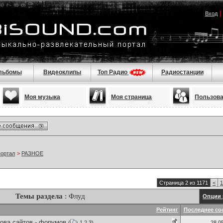
Вход
льбомы
Видеоклипы
Топ Радио
Радиостанции
Моя музыка
Моя страница
Пользов
портал
>
РАЗНОЕ
Страница 2 из 1171
<
1
Темы раздела
: Флуд
Опции 
Рейтинг
Последнее со
ова сайтов - форумов
(
1
2
3
)
28.0