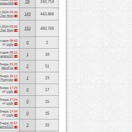
29
243,714
epitav658
8.2024
03:34
143
443,866
Choi Yeon
8.2024
03:33
152
450,765
Choi Yeon
годня
08:42
0
2
от
cody
годня
08:22
1
18
James227
Вчера
23:25
2
51
т
AliceFox
Вчера
18:12
1
23
т
Pomydor
Вчера
17:29
0
17
от
cody
Вчера
17:24
0
15
от
cody
Вчера
17:04
0
15
от
cody
Вчера
16:57
2
33
анте2222