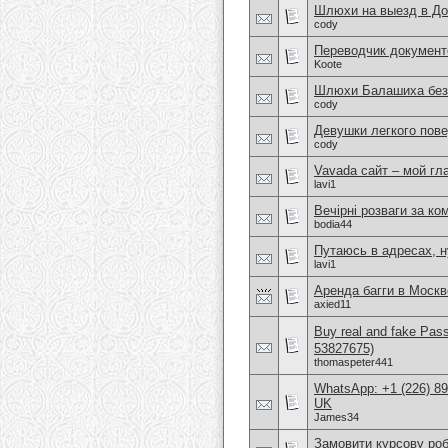
Шлюхи на выезд в До
cody
Переводчик документ
Koote
Шлюхи Балашиха без 
cody
Девушки легкого пов
cody
Vavada сайт – мой гл
lavi1
Вечірні розваги за ко
bodia44
Путаюсь в адресах, 
lavi1
Аренда багги в Москв
axied11
Buy real and fake Pas
53827675)
thomaspeter441
WhatsApp: +1 (226) 894
UK
James34
Замовити курсову ро