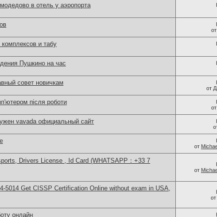
модедово в отель у аэропорта
ов
о
комплексов и табу
едения Пушкино на час
авный совет новичкам
от
Д
мп'ютером після роботи
о
нужен vavada официальный сайт
о
е
от
Michae
sports, Drivers License , Id Card (WHATSAPP：+33 7
от
Michae
-5014​ Get CISSP Certification Online without exam in USA,
о
боту онлайн