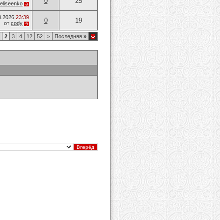
0
25
eliseenko
8.2026
23:39
0
19
от
cody
2
3
4
12
52
>
Последняя
»