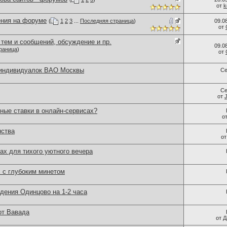
от
k
ния на форуме
(
1
2
3
...
Последняя страница
)
09.0
от
тем и сообщений, обсуждение и пр.
09.0
раница
)
от
 индивидуалок ВАО Москвы
Се
Се
от
ные ставки в онлайн-сервисах?
о
нства
о
ах для тихого уютного вечера
х с глубоким минетом
дения Одинцово на 1-2 часа
от Вавада
от
Д