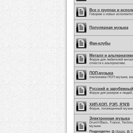
Все о группах и испол
Говорим о новых исполните
Популярная музыка
Фан-клубы
Металл и альтернатив
Форум для любителей метал
отнести к альтернативе.
ПОП-музыка
поклонники ПОП-музыки, в
Русский и зарубежны
Форум для рокеров и людей
ХИП-ХОП, РЭП, R'N'B
Форум, посвященный музыка
Электронная музыка
Drum'n'Bass, Trance, Techno
музыки.
Подразделы
:
House
,
T