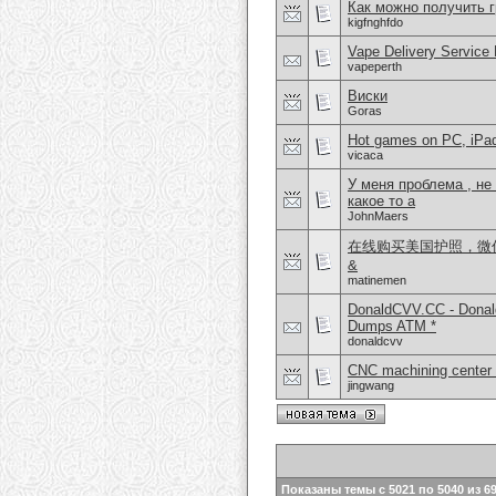
Как можно получить г
kigfnghfdo
Vape Delivery Service
vapeperth
Виски
Goras
Hot games on PC, iPa
vicaca
У меня проблема , не
какое то а
JohnMaers
在线购买美国护照，微信 
&
matinemen
DonaldCVV.CC - Donal
Dumps ATM *
donaldcvv
CNC machining center 
jingwang
Показаны темы с 5021 по 5040 из 6