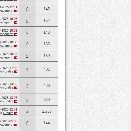
3.2025
19:11
0
145
vapeperth
3.2025
19:06
0
154
vapeperth
3.2025
18:52
0
148
vapeperth
3.2025
18:50
0
135
vapeperth
3.2025
18:34
0
139
vapeperth
3.2025
17:56
4
482
от
xundira
3.2025
14:52
4
439
от
xundira
3.2025
13:07
6
639
от
xundira
3.2025
12:31
2
1,238
от
xundira
3.2025
05:03
0
144
vapeperth