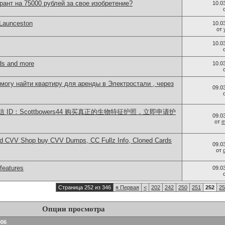
рант на 75000 рублей за свое изобретение?
10.0
 Launceston
10.0
от
10.0
ds and more
10.0
 могу найти квартиру для аренды в Электростали , через
09.0
ID：Scottbowers44 购买真正的生物特征护照，立即申请护
09.0
от
m
d CVV Shop buy CVV Dumps, CC Fullz Info, Cloned Cards
09.0
от
features
09.0
Страница 252 из 346
«
Первая
<
202
242
250
251
252
25
Опции просмотра
906