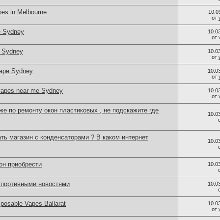
es in Melbourne
10.0
от
e Sydney
10.0
от
s Sydney
10.0
от
vape Sydney
10.0
от
vapes near me Sydney
10.0
от
е по ремонту окон пластиковых , не подскажите где
10.0
ть магазин с конденсаторами ? В каком интернет
10.0
он приобрести
10.0
спортивными новостями
10.0
posable Vapes Ballarat
10.0
от