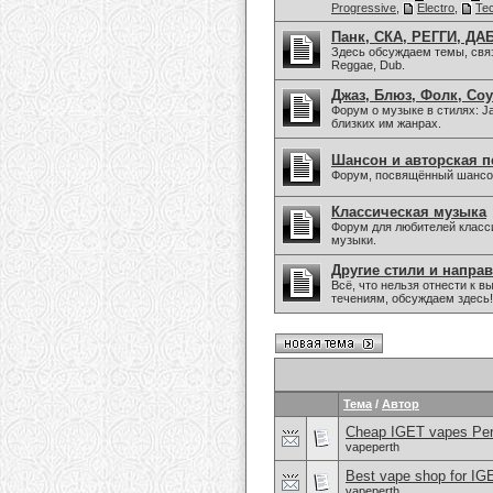
Progressive
,
Electro
,
Te
Панк, СКА, РЕГГИ, ДАБ
Здесь обсуждаем темы, связа
Reggae, Dub.
Джаз, Блюз, Фолк, Соу
Форум о музыке в стилях: Jaz
близких им жанрах.
Шансон и авторская п
Форум, посвящённый шансон
Классическая музыка
Форум для любителей класс
музыки.
Другие стили и напра
Всё, что нельзя отнести к
течениям, обсуждаем здесь!
Тема
/
Автор
Cheap IGET vapes Per
vapeperth
Best vape shop for IG
vapeperth