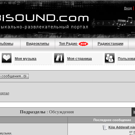
Вход
льбомы
Видеоклипы
Топ Радио
Радиостанции
Моя музыка
Моя страница
Пользов
портал
Подразделы
: Обсуждения
Последнее сообщение
Köp Adderall när
от
музыки.