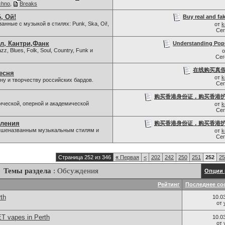
chno
,
Breaks
, Ой!
Buy real and fak
нные с музыкой в стилях: Punk, Ska, Oi!,
от
k
Се
л, Кантри,Фанк
Understanding Popu
z, Blues, Folk, Soul, Country, Funk и
Се
在线购买真假
есня
от
k
у и творчеству российских бардов.
Се
购买香港身份证，购买香港护照
ической, оперной и академической
от
k
Се
вления
购买香港身份证，购买香港护照
 вышеназванным музыкальным стилям и
от
k
Се
Страница 252 из 346
«
Первая
<
202
242
250
251
252
25
Темы раздела
: Обсуждения
Опции 
Рейтинг
Последнее со
th
10.0
от
ET vapes in Perth
10.0
от