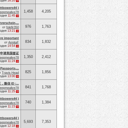
годня
16:20
owers44 )
1,458
4,205
eepmealive78
годня
11:45
rerschein,...
976
1,763
от
folefir350
годня
13:21
re important
834
1,832
от
AnnitaF
годня
14:54
申请美国签证
1,350
2,412
eepmealive78
годня
11:24
Passports,...
825
1,856
т
Travis Head
годня
13:00
 ID :...
841
1,768
eepmealive78
годня
11:25
owers44 )
740
1,384
eepmealive78
годня
11:23
owers44 )
5,693
7,353
eepmealive78
годня
12:18