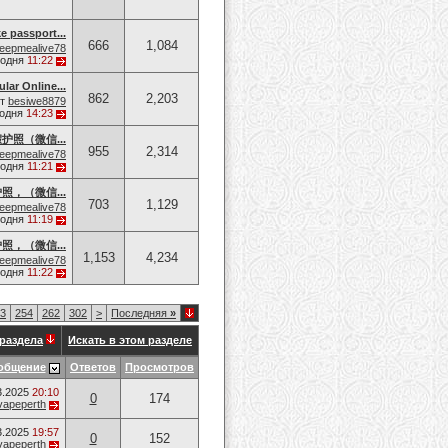
e passport...
666
1,084
eepmealive78
годня
11:22
lar Online...
862
2,203
от
besiwe8879
годня
14:23
护照（微信...
955
2,314
eepmealive78
годня
11:21
，（微信...
703
1,129
eepmealive78
годня
11:19
，（微信...
1,153
4,234
eepmealive78
годня
11:22
3
254
262
302
>
Последняя
»
раздела
Искать в этом разделе
общение
Ответов
Просмотров
3.2025
20:10
0
174
vapeperth
3.2025
19:57
0
152
vapeperth