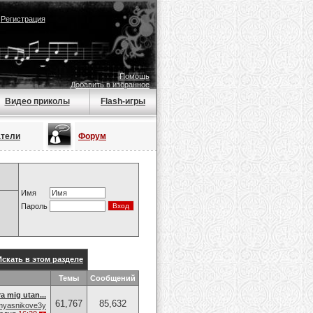
|
Регистрация
Помощь
Добавить в избранное
Видео приколы
Flash-игры
атели
Форум
Имя
Пароль
Искать в этом разделе
Темы
Сообщений
a mig utan...
61,767
85,632
myasnikove3y