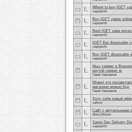
Where to buy IGET vap
vapeperth
Buy IGET vapes onlin
vapeperth
Best IGET vape price
vapeperth
IGET Bar disposable 
vapeperth
Buy IGET disposable 
vapeperth
Ищу сервис в Воронеж
крутой сервис м
Гарик Харламов
Может кто посоветова
магазине можно буд
Гарик Харламов
Хочу себе новый айф
salmon
Сайт с актуальными 
MarryShoum
Same Day Delivery Dis
vapeperth