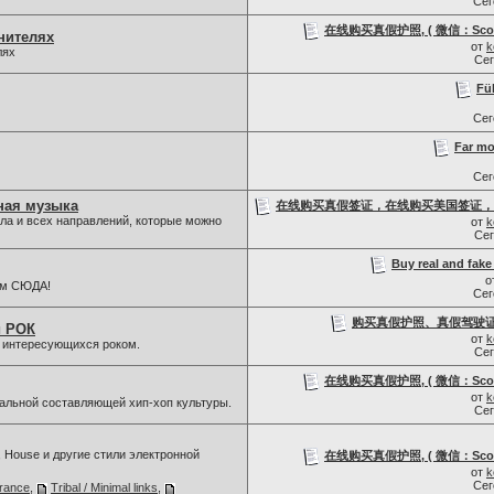
Се
在线购买真假护照, ( 微信：Scottb
нителях
от
k
лях
Се
Füh
Се
Far mo
Се
ная музыка
在线购买真假签证，在线购买美国签证，
ла и всех направлений, которые можно
от
k
Се
Buy real and fake 
о
ам СЮДА!
Се
购买真假护照、真假驾驶证，微信
й РОК
от
k
, интересующихся роком.
Се
在线购买真假护照, ( 微信：Scottb
от
k
льной составляющей хип-хоп культуры.
Се
, House и другие стили электронной
在线购买真假护照, ( 微信：Scottb
от
k
Се
rance
,
Tribal / Minimal links
,