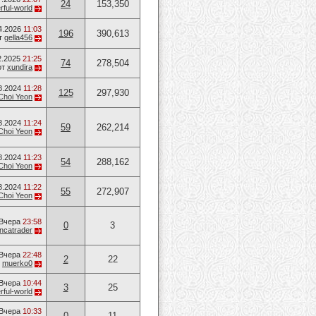
24
153,350
ful-world
4.2026
11:03
196
390,613
т
gella456
2.2025
21:25
74
278,504
от
xundira
8.2024
11:28
125
297,930
Choi Yeon
8.2024
11:24
59
262,214
Choi Yeon
8.2024
11:23
54
288,162
Choi Yeon
8.2024
11:22
55
272,907
Choi Yeon
Вчера
23:58
0
3
ancatrader
Вчера
22:48
2
22
т
muerko0
Вчера
10:44
3
25
ful-world
Вчера
10:33
0
11