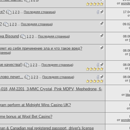
от
wonder
ся?
(
1
2
3
...
Последняя страница
)
17.0
о
?
(
1
2
3
...
Последняя страница
)
09.0
на Bisound
(
1
2
3
...
Последняя страница
)
08.0
от
яет из себя причинение зла и что такое вред?
08.0
раница
)
от
е качества!)
(
1
2
3
...
Последняя страница
)
08.0
от
лово лечит...
(
1
2
3
...
Последняя страница
)
08.0
от
H-018, AM-2201, 3-MMC Crystal, Pink MDPV, Mephedrone, 6-
от
bl
ram perform at Midnight Wins Casino UK?
о
ome bonus at Wool Bet Casino?
от
wonder
 & Canadian real registered passport, driver's license