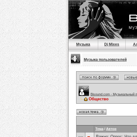
Музыка
Dj Mixes
А
Музыка пользователей
Bisound.com - Музыкальный 
Общество
Тема
/
Автор
Важно: Опрос:
Что дл