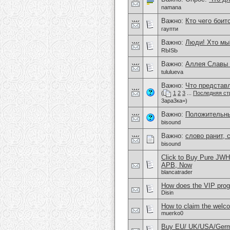
namana
Важно:
Кто чего боит
гаупти
Важно:
Люди! Хто мы
RЫSЬ
Важно:
Аллея Славы 
tululueva
Важно:
Что представл
(
1
2
3
...
Последняя ст
3ара3ка=)
Важно:
Положительны
bisound
Важно:
слово ранит, с
bisound
Click to Buy Pure JW
APB, Now
blancatrader
How does the VIP prog
Disin
How to claim the welc
muerko0
Buy EU/ UK/USA/German