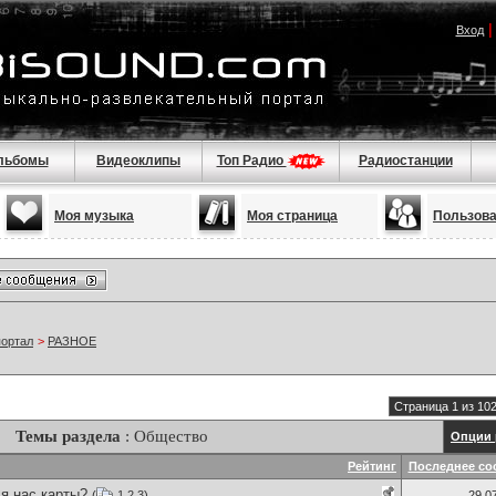
Вход
льбомы
Видеоклипы
Топ Радио
Радиостанции
Моя музыка
Моя страница
Пользов
портал
>
РАЗНОЕ
Страница 1 из 10
Темы раздела
: Общество
Опции 
Рейтинг
Последнее со
я нас карты?
(
1
2
3
)
29.0