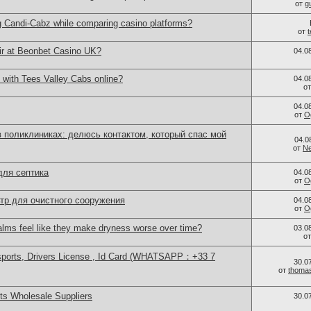
от
g
g Candi-Cabz while comparing casino platforms?
от
ir at Beonbet Casino UK?
04.0
 with Tees Valley Cabs online?
04.0
о
04.0
от
O
 поликлиниках: делюсь контактом, который спас мой
04.0
от
Ne
для септика
04.0
от
O
тр для очистного сооружения
04.0
от
O
alms feel like they make dryness worse over time?
03.0
о
sports, Drivers License , Id Card (WHATSAPP：+33 7
30.0
от
thoma
s Wholesale Suppliers
30.0