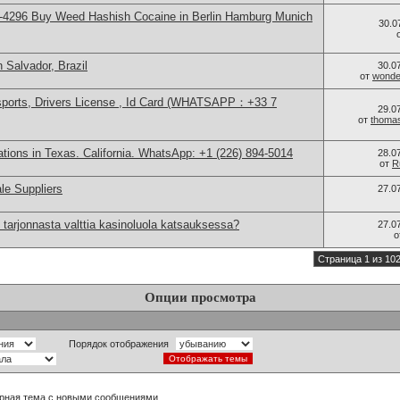
-4296 Buy Weed Hashish Cocaine in Berlin Hamburg Munich
30.0
 Salvador, Brazil
30.0
от
wonder
sports, Drivers License , Id Card (WHATSAPP：+33 7
29.0
от
thoma
cations in Texas. California. WhatsApp: +1 (226) 894-5014
28.0
от
R
le Suppliers
27.0
 tarjonnasta valttia kasinoluola katsauksessa?
27.0
о
Страница 1 из 10
Опции просмотра
Порядок отображения
рная тема с новыми сообщениями