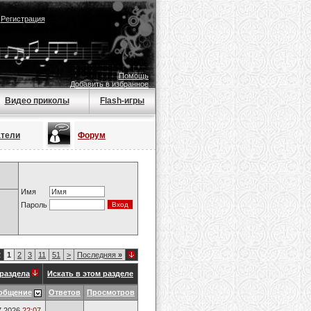
|
Регистрация
Помощь
Добавить в избранное
Видео приколы
Flash-игры
атели
Форум
Имя
Пароль
2
1
2
3
11
51
>
Последняя
»
раздела
Искать в этом разделе
общение
Ответов
Просмотров
7.2026
22:07