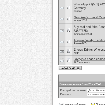
WhatsApp +1(581) 942
Germany
penson
New Year's Eve 2027 in
topnye2026
Buy real and fake Pas
53827675)
thomaspeter441
Acquire Safety Certifi
Rulean4KD
Energy Drinks Wholesa
Keith
Löytyykö rioace casino
1276amaranth
Показаны темы с 1 по 20 из 2040
Критерий сортировки
Показать
Новые сообщения
Популя