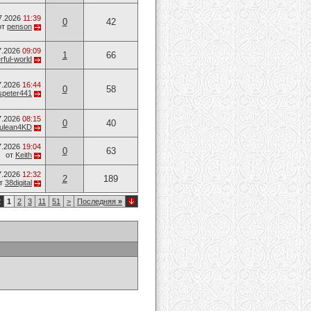
7.2026
11:39
0
42
от
penson
7.2026
09:09
1
66
ful-world
7.2026
16:44
0
58
speter441
7.2026
08:15
0
40
ulean4KD
7.2026
19:04
0
63
от
Keith
7.2026
12:32
2
189
т
38digital
2
1
2
3
11
51
>
Последняя
»