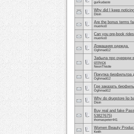
gurkudaste
Why did I keep noticin
Disin
Are the bonus terms fa
muerko0
Can you pre-book rides
muerko0
Домашняя одежда.
Oghmadi12
Забыла про очереди в
отпуск
NeonThistle
Покупка биофильтра 
Oghmadi12
Где заказать биофиль
Oghmadi12
Why do drugstore lip b
Disin
Buy real and fake Pas
53827675)
thomaspeter441
Women Beauty Product
Keith