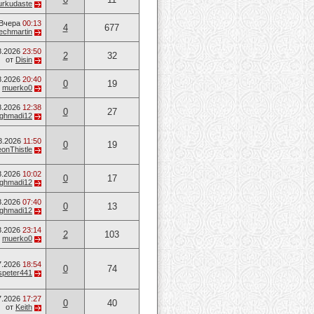
urkudaste
Вчера
00:13
4
677
techmartin
8.2026
23:50
2
32
от
Disin
8.2026
20:40
0
19
т
muerko0
8.2026
12:38
0
27
ghmadi12
8.2026
11:50
0
19
onThistle
8.2026
10:02
0
17
ghmadi12
8.2026
07:40
0
13
ghmadi12
8.2026
23:14
2
103
т
muerko0
7.2026
18:54
0
74
speter441
7.2026
17:27
0
40
от
Keith