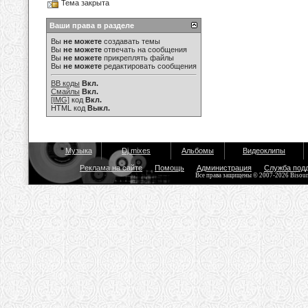
Тема закрыта
Ваши права в разделе
Вы
не можете
создавать темы
Вы
не можете
отвечать на сообщения
Вы
не можете
прикреплять файлы
Вы
не можете
редактировать сообщения
BB коды
Вкл.
Смайлы
Вкл.
[IMG]
код
Вкл.
HTML код
Выкл.
Музыка
Dj mixes
Альбомы
Видеоклипы
Реклама на сайте
Помощь
Администрация
Служба под
Все права защищены © 2007-2026 Bisou