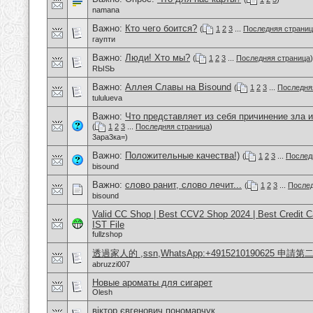
namana
Важно:
Кто чего боится?
(
1
2
3
...
Последняя страни
гаупти
Важно:
Люди! Хто мы?
(
1
2
3
...
Последняя страница
)
RЫSЬ
Важно:
Аллея Славы на Bisound
(
1
2
3
...
Последня
tululueva
Важно:
Что представляет из себя причинение зла и
(
1
2
3
...
Последняя страница
)
3ара3ка=)
Важно:
Положительные качества!)
(
1
2
3
...
Послед
bisound
Важно:
слово ранит, слово лечит...
(
1
2
3
...
Послед
bisound
Valid CC Shop | Best CCV2 Shop 2024 | Best Credit 
IST File
fullzshop
透過家人的 ,ssn,WhatsApp:+4915210190625 申
abruzzi007
Новые ароматы для сигарет
Olesh
віктор євгенович пономарчук