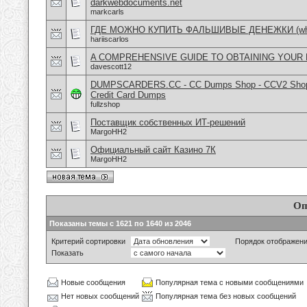
darkwebdocuments.net
markcarls
ГДЕ МОЖНО КУПИТЬ ФАЛЬШИВЫЕ ДЕНЕЖКИ (what
hariiscarlos
A COMPREHENSIVE GUIDE TO OBTAINING YOUR 
davescott12
DUMPSCARDERS.CC - CC Dumps Shop - CCV2 Shop -
Credit Card Dumps
fullzshop
Поставщик собственных ИТ-решений
MargoHH2
Официальный сайт Казино 7К
MargoHH2
Оп
Показаны темы с 1621 по 1640 из 2046
Критерий сортировки
Порядок отображен
Показать
Новые сообщения
Популярная тема с новыми сообщениями
Нет новых сообщений
Популярная тема без новых сообщений