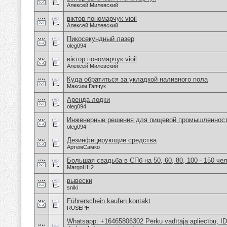
Алексей Милевский
віктор пономарчук vioil
Алексей Милевский
Пикосекундный лазер
oleg094
віктор пономарчук vioil
Алексей Милевский
Куда обратиться за укладкой наливного пола
Максим Гапчук
Аренда лодки
oleg094
Инженерные решения для пищевой промышленнос
oleg094
Дезинфицирующие средства
АртемСамко
Большая свадьба в СПб на 50, 60, 80, 100 - 150 че
MargoHH2
вывески
sniki
Führerschein kaufen kontakt
RUSEPH
Whatsapp: +16465806302 Pērku vadītāja apliecību, ID,