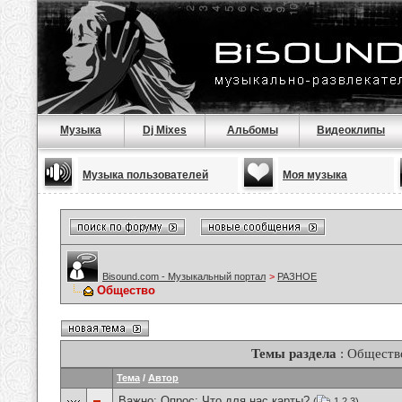
Музыка
Dj Mixes
Альбомы
Видеоклипы
Музыка пользователей
Моя музыка
Bisound.com - Музыкальный портал
>
РАЗНОЕ
Общество
Темы раздела
: Обществ
Тема
/
Автор
Важно: Опрос:
Что для нас карты?
(
1
2
3
)