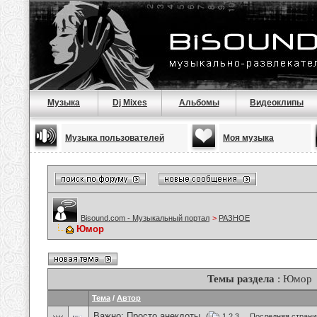
Музыка
Dj Mixes
Альбомы
Видеоклипы
Музыка пользователей
Моя музыка
Bisound.com - Музыкальный портал
>
РАЗНОЕ
Юмор
Темы раздела
: Юмор
Тема
/
Автор
Важно:
Просто анекдоты.
(
1
2
3
...
Последняя страни