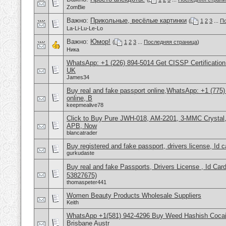
ZomBie
Важно:
Прикольные, весёлые картинки
(
1
2
3
...
По
La-Li-Lu-Le-Lo
Важно:
Юмор!
(
1
2
3
...
Последняя страница
)
Ника
WhatsApp: +1 (226) 894-5014​ Get CISSP Certification
UK
James34
Buy real and fake passport online,WhatsApp: +1 (775
online, B
keepmealive78
Click to Buy Pure JWH-018, AM-2201, 3-MMC Crysta
APB, Now
blancatrader
Buy registered and fake passport, drivers license, Id 
gurkudaste
Buy real and fake Passports, Drivers License , Id
53827675)
thomaspeter441
Women Beauty Products Wholesale Suppliers
Keith
WhatsApp +1(581) 942-4296 Buy Weed Hashish Cocai
Brisbane Austr