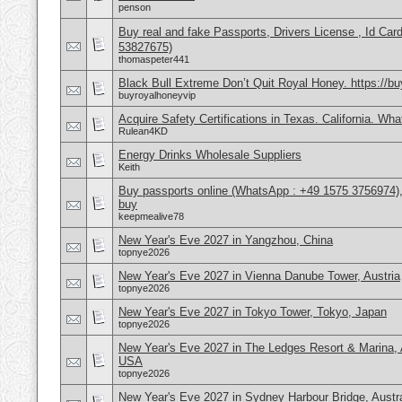
penson
Buy real and fake Passports, Drivers License , Id
53827675)
thomaspeter441
Black Bull Extreme Don’t Quit Royal Honey. https://b
buyroyalhoneyvip
Acquire Safety Certifications in Texas. California. Wh
Rulean4KD
Energy Drinks Wholesale Suppliers
Keith
Buy passports online (WhatsApp : +49 1575 3756974),
buy
keepmealive78
New Year's Eve 2027 in Yangzhou, China
topnye2026
New Year's Eve 2027 in Vienna Danube Tower, Austria
topnye2026
New Year's Eve 2027 in Tokyo Tower, Tokyo, Japan
topnye2026
New Year's Eve 2027 in The Ledges Resort & Marina, 
USA
topnye2026
New Year's Eve 2027 in Sydney Harbour Bridge, Austra