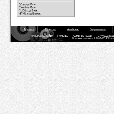
BB коды
Вкл.
Смайлы
Вкл.
[IMG]
код
Вкл.
HTML код
Выкл.
Музыка
Dj mixes
Альбомы
Видеоклипы
Реклама на сайте
Помощь
Администрация
Служба под
Все права защищены © 2007-2026 Bisou