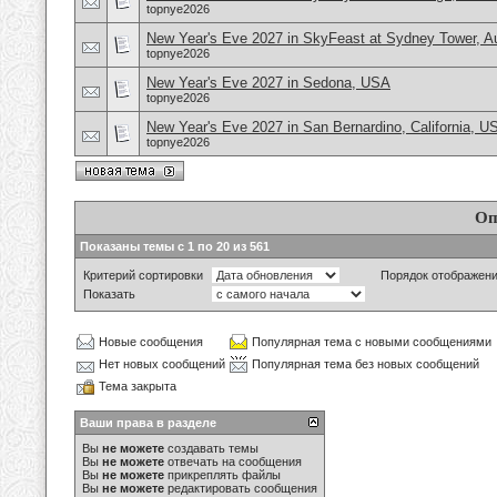
topnye2026
New Year's Eve 2027 in SkyFeast at Sydney Tower, Au
topnye2026
New Year's Eve 2027 in Sedona, USA
topnye2026
New Year's Eve 2027 in San Bernardino, California, U
topnye2026
Оп
Показаны темы с 1 по 20 из 561
Критерий сортировки
Порядок отображен
Показать
Новые сообщения
Популярная тема с новыми сообщениями
Нет новых сообщений
Популярная тема без новых сообщений
Тема закрыта
Ваши права в разделе
Вы
не можете
создавать темы
Вы
не можете
отвечать на сообщения
Вы
не можете
прикреплять файлы
Вы
не можете
редактировать сообщения