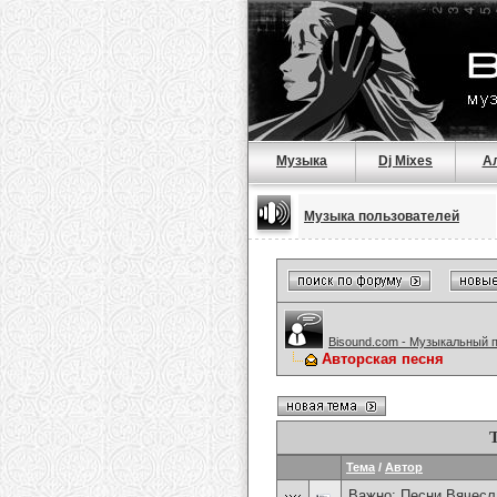
Музыка
Dj Mixes
А
Музыка пользователей
Bisound.com - Музыкальный 
Авторская песня
Тема
/
Автор
Важно:
Песни Вячесл