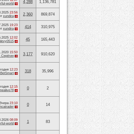
4,288
1,136,781
ful-world
8.2025
23:56
2,360
869,874
от
xundira
7.2025
19:23
414
310,975
от
xundira
5.2025
12:02
45
165,443
levy0515
1.2020
15:50
3,177
910,620
 Серёгин
годня
12:23
318
35,996
2BetSmart
годня
12:15
0
2
mealive78
Вчера
23:10
0
14
ancatrader
8.2026
08:09
1
83
ful-world