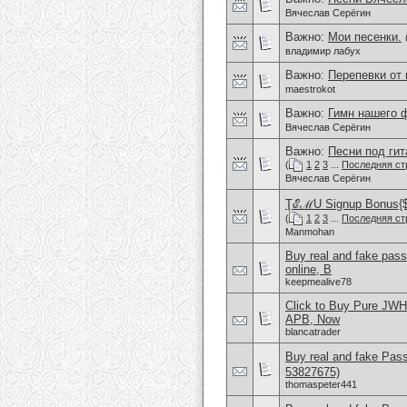
Вячеслав Серёгин
Важно:
Мои песенки.
владимир лабух
Важно:
Перепевки от
maestrokot
Важно:
Гимн нашего 
Вячеслав Серёгин
Важно:
Песни под гит
(
1
2
3
...
Последняя ст
Вячеслав Серёгин
ŢℰℳU Signup Bonus{$2
(
1
2
3
...
Последняя ст
Manmohan
Buy real and fake pas
online, B
keepmealive78
Click to Buy Pure JW
APB, Now
blancatrader
Buy real and fake Pas
53827675)
thomaspeter441