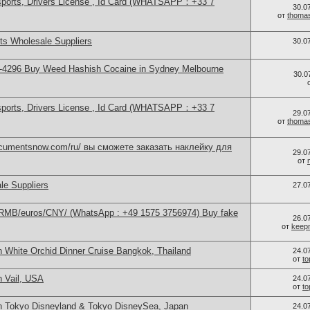
sports, Drivers License , Id Card (WHATSAPP：+33 7
30.0
от
thoma
s Wholesale Suppliers
30.0
-4296 Buy Weed Hashish Cocaine in Sydney Melbourne
30.0
sports, Drivers License , Id Card (WHATSAPP：+33 7
29.0
от
thoma
documentsnow.com/ru/ вы сможете заказать наклейку для
29.0
от
le Suppliers
27.0
/RMB/euros/CNY/ (WhatsApp : +49 1575 3756974) Buy fake
26.0
от
keep
n White Orchid Dinner Cruise Bangkok, Thailand
24.0
от
t
n Vail, USA
24.0
от
t
n Tokyo Disneyland & Tokyo DisneySea, Japan
24.0