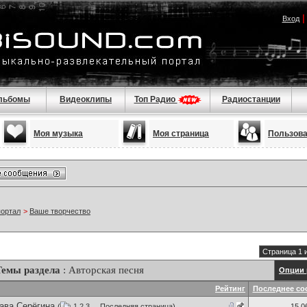
Вход
льбомы
Видеоклипы
Топ Радио
Радиостанции
Моя музыка
Моя страница
Пользов
портал
>
Ваше творчество
Страница 1 
Темы раздела
: Авторская песня
Опции 
Рейтинг
Последнее со
ава Серёгина
(
1
2
3
...
Последняя страница
)
15.0