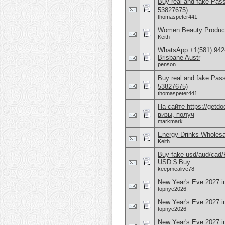
Buy real and fake Pas
53827675)
thomaspeter441
Women Beauty Product
Keith
WhatsApp +1(581) 942
Brisbane Austr
penson
Buy real and fake Pas
53827675)
thomaspeter441
На сайте https://get
визы, получ
markmark
Energy Drinks Wholesa
Keith
Buy fake usd/aud/cad
USD $ Buy
keepmealive78
New Year's Eve 2027 i
topnye2026
New Year's Eve 2027 i
topnye2026
New Year's Eve 2027 i