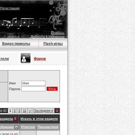
|
Регистрация
Помощь
Добавить в избранное
Видео приколы
Flash-игры
атели
Форум
Имя
Пароль
из 42
1
2
3
11
>
Последняя
»
раздела
Искать в этом разделе
общение
Ответов
Просмотров
6.2026
11:07