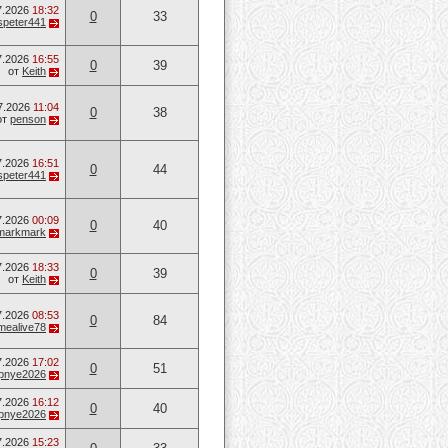
7.2026
18:32
0
33
speter441
7.2026
16:55
0
39
от
Keith
7.2026
11:04
0
38
от
penson
7.2026
16:51
0
44
speter441
7.2026
00:09
0
40
markmark
7.2026
18:33
0
39
от
Keith
7.2026
08:53
0
84
mealive78
7.2026
17:02
0
51
opnye2026
7.2026
16:12
0
40
opnye2026
7.2026
15:23