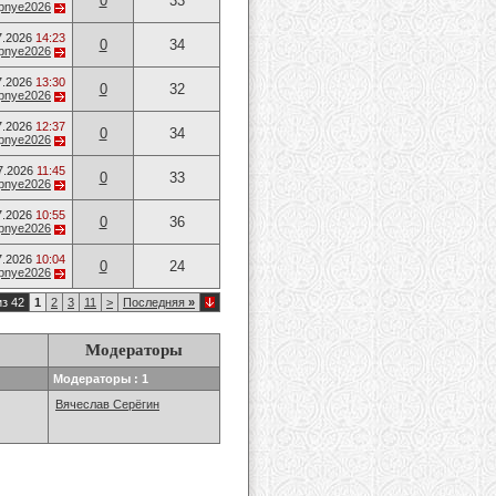
0
33
opnye2026
7.2026
14:23
0
34
opnye2026
7.2026
13:30
0
32
opnye2026
7.2026
12:37
0
34
opnye2026
7.2026
11:45
0
33
opnye2026
7.2026
10:55
0
36
opnye2026
7.2026
10:04
0
24
opnye2026
из 42
1
2
3
11
>
Последняя
»
Модераторы
Модераторы : 1
Вячеслав Серёгин