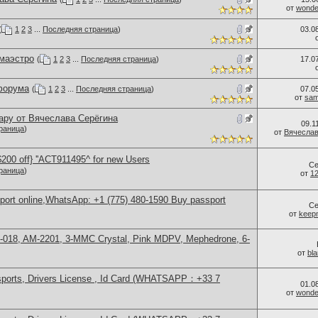
от
wonder
(
1
2
3
...
Последняя страница
)
03.0
 маэстро
(
1
2
3
...
Последняя страница
)
17.0
форума
(
1
2
3
...
Последняя страница
)
07.0
от
sam
ару от Вячеслава Серёгина
09.1
раница
)
от
Вячеслав
00 off} ''ACT911495^ for new Users
Се
раница
)
от
1
sport online,WhatsApp: +1 (775) 480-1590 Buy passport
Се
от
keep
H-018, AM-2201, 3-MMC Crystal, Pink MDPV, Mephedrone, 6-
от
bl
sports, Drivers License , Id Card (WHATSAPP：+33 7
01.0
от
wonder