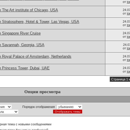
от
t
 The Art institute of Chicago, USA
24.0
от
t
n Stratosphere, Hotel & Tower, Las Vegas, USA
24.0
от
t
 Singapore River Cruise
24.0
от
t
n Savannah, Georgia, USA
24.0
от
t
n Royal Palace of Amsterdam, Netherlands
24.0
от
t
n Princess Tower, Dubai, UAE
24.0
от
t
Страница 1 
Опции просмотра
Порядок отображения
рная тема с новыми сообщениями